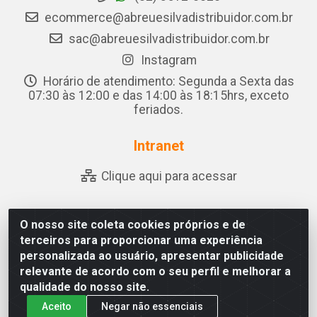
ecommerce@abreuesilvadistribuidor.com.br
sac@abreuesilvadistribuidor.com.br
Instagram
Horário de atendimento: Segunda a Sexta das
07:30 às 12:00 e das 14:00 às 18:15hrs, exceto
feriados.
Intranet
Clique aqui para acessar
O nosso site coleta cookies próprios e de
Abreu & Silva - Rua Padre Jose de Souza Leite, 265 - Ariado,
terceiros para proporcionar uma experiência
Olho D'Água das Flores/AL - CEP 57.442-000 - CNPJ
personalizada ao usuário, apresentar publicidade
04.790.656/0001-06
relevante de acordo com o seu perfil e melhorar a
qualidade do nosso site.
Aceito
Negar não essenciais