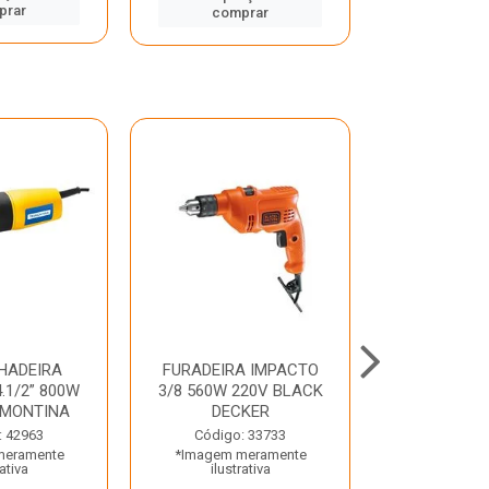
prar
comp
comprar
HADEIRA
FURADEIRA IMPACTO
MARTE
.1/2” 800W
3/8 560W 220V BLACK
PERFURADO
AMONTINA
DECKER
800W 2 6J 2
: 42963
Código: 33733
Código:
meramente
*Imagem meramente
*Imagem m
rativa
ilustrativa
ilustr