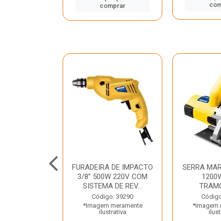
mprar
com
comprar
TELETE
FURADEIRA DE IMPACTO
SERRA MAR
OR/ROMPEDOR
3/8” 500W 220V COM
1200
 220V DEWALT
SISTEMA DE REV...
TRAM
o: 33734
Código: 39290
Código
 meramente
*Imagem meramente
*Imagem 
trativa
ilustrativa
ilust