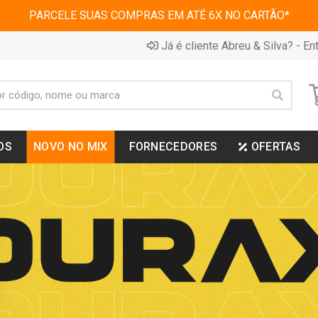
PARCELE SUAS COMPRAS EM ATÉ 6X NO CARTÃO*
Já é cliente Abreu & Silva? - Ent
OS
NOVO NO MIX
FORNECEDORES
OFERTAS