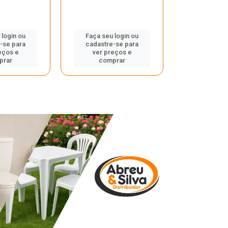
 login ou
Faça seu login ou
Faça seu 
-se para
cadastre-se para
cadastre
eços e
ver preços e
ver pr
prar
comprar
comp