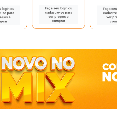
Faça seu login ou
 login ou
Faça seu
cadastre-se para
e-se para
cadastre
ver preços e
reços e
ver pr
comprar
prar
com