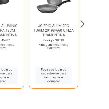
 ALUMINIO
JG FRIG ALUM 2PC
CONJ
PA 18CM
TURIM 20198/660 CINZA
TRINCHANT
AMONTINA
TRAMONTINA
PECAS PLE
TRAMO
: 46787
Código: 38019
meramente
*Imagem meramente
Código:
rativa
ilustrativa
*Imagem m
ilustr
 login ou
Faça seu login ou
-se para
cadastre-se para
Faça seu 
eços e
ver preços e
cadastre
prar
comprar
ver pr
comp