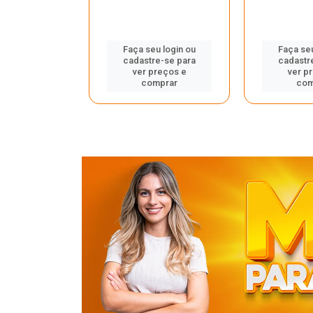
u login ou
Faça seu login ou
Faça seu
e-se para
cadastre-se para
cadastr
reços e
ver preços e
ver p
mprar
comprar
com