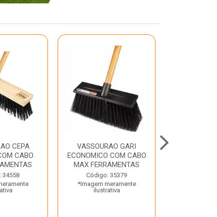
AO CEPA
VASSOURAO GARI
LAVATORIO
COM CABO
ECONOMICO COM CABO
BRANCO MA
RAMENTAS
MAX FERRAMENTAS
Código:
: 34558
Código: 35379
*Imagem m
meramente
*Imagem meramente
ilustr
rativa
ilustrativa