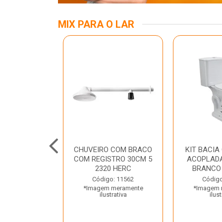
MIX PARA O LAR
INOX APOIO
CHUVEIRO COM BRACO
KIT BACIA
 NEW RAGGI
COM REGISTRO 30CM 5
ACOPLADA
TR
2320 HERC
BRANCO
o: 43456
Código: 11562
Código
 meramente
*Imagem meramente
*Imagem 
trativa
ilustrativa
ilust