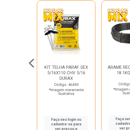
C GALV 3/16
KIT TELHA PARAF SEX
ARAME REC
 DURAX
5/16X110 CHV 5/16
18 1K
DURAX
o: 47012
Código
Código: 46459
 meramente
*Imagem 
*Imagem meramente
trativa
ilust
ilustrativa
u login ou
Faça seu
Faça seu login ou
e-se para
cadastr
cadastre-se para
reços e
ver p
ver preços e