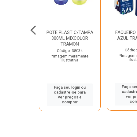
JUNTO
POTE PLAST C/TAMPA
FAQUEIRO
NTE INOX 2
300ML MIXCOLOR
AZUL TR
ENUS PRETO
TRAMON
ONTINA
Código
Código: 38034
*Imagem 
*Imagem meramente
o: 43214
ilust
ilustrativa
 meramente
trativa
Faça seu
Faça seu login ou
cadastr
cadastre-se para
u login ou
ver p
ver preços e
e-se para
com
comprar
reços e
mprar