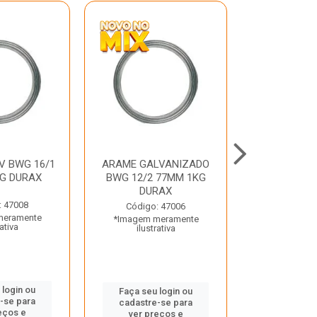
V BWG 16/1
ARAME GALVANIZADO
BARRA ROSC
G DURAX
BWG 12/2 77MM 1KG
UNC D
DURAX
: 47008
Código:
Código: 47006
meramente
*Imagem m
*Imagem meramente
rativa
ilustr
ilustrativa
 login ou
Faça seu 
Faça seu login ou
-se para
cadastre
cadastre-se para
eços e
ver pr
ver preços e