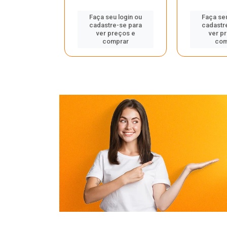
u login ou
Faça seu login ou
Faça seu
e-se para
cadastre-se para
cadastr
reços e
ver preços e
ver p
mprar
comprar
com