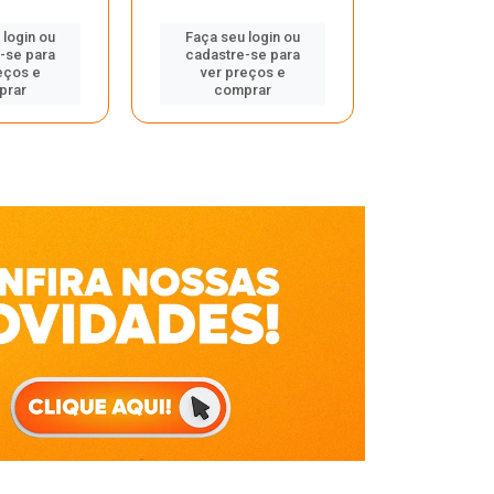
Faça seu 
 login ou
Faça seu login ou
cadastre
-se para
cadastre-se para
ver pr
eços e
ver preços e
comp
prar
comprar