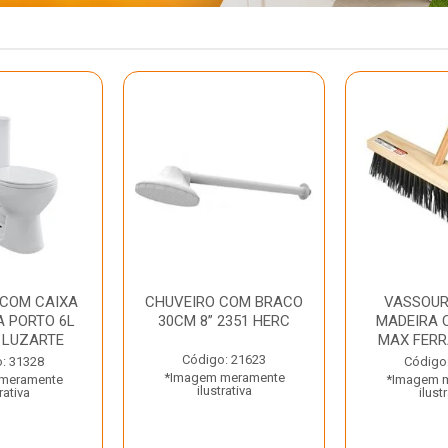
 COM CAIXA
CHUVEIRO COM BRACO
VASSOUR
 PORTO 6L
30CM 8” 2351 HERC
MADEIRA 
 LUZARTE
MAX FER
Código: 21623
: 31328
Código
*Imagem meramente
meramente
*Imagem 
ilustrativa
rativa
ilust