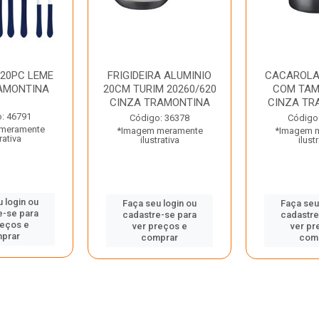
 20PC LEME
FRIGIDEIRA ALUMINIO
CACAROLA
AMONTINA
20CM TURIM 20260/620
COM TAM
CINZA TRAMONTINA
CINZA TR
: 46791
Código: 36378
Código
meramente
*Imagem meramente
*Imagem 
rativa
ilustrativa
ilust
 login ou
Faça seu login ou
Faça seu
e-se para
cadastre-se para
cadastre
reços e
ver preços e
ver pr
prar
comprar
com