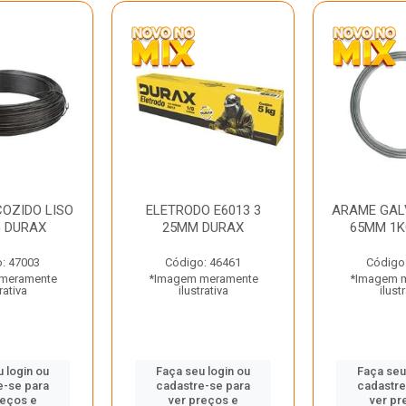
OZIDO LISO
ELETRODO E6013 3
ARAME GAL
G DURAX
25MM DURAX
65MM 1K
: 47003
Código: 46461
Código
meramente
*Imagem meramente
*Imagem 
rativa
ilustrativa
ilust
 login ou
Faça seu login ou
Faça seu
e-se para
cadastre-se para
cadastre
reços e
ver preços e
ver pr