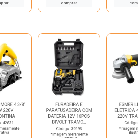
prar
comprar
com
MORE 4.3/8”
FURADEIRA E
ESMERIL
W 220V
PARAFUSADEIRA COM
ELETRICA 4
ONTINA
BATERIA 12V 16PCS
220V TR
BIVOLT TRAMO...
: 42831
Código
meramente
*Imagem 
Código: 39293
rativa
ilust
*Imagem meramente