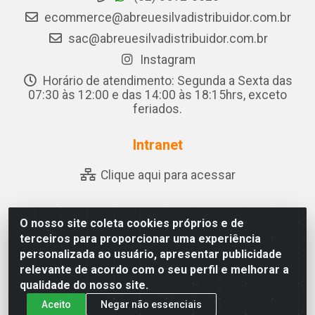
ecommerce@abreuesilvadistribuidor.com.br
sac@abreuesilvadistribuidor.com.br
Instagram
Horário de atendimento: Segunda a Sexta das
07:30 às 12:00 e das 14:00 às 18:15hrs, exceto
feriados.
Intranet
Clique aqui para acessar
O nosso site coleta cookies próprios e de
Abreu & Silva - Rua Padre Jose de Souza Leite, 265 - Ariado,
terceiros para proporcionar uma experiência
Olho D'Água das Flores/AL - CEP 57.442-000 - CNPJ
personalizada ao usuário, apresentar publicidade
04.790.656/0001-06
relevante de acordo com o seu perfil e melhorar a
qualidade do nosso site.
Aceito
Negar não essenciais