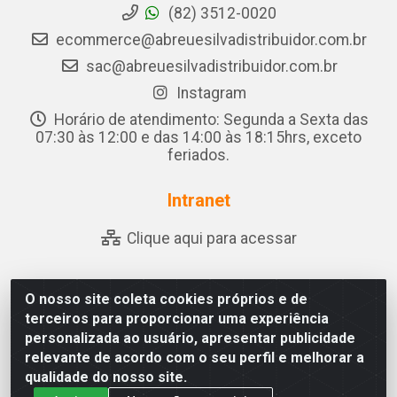
(82) 3512-0020
ecommerce@abreuesilvadistribuidor.com.br
sac@abreuesilvadistribuidor.com.br
Instagram
Horário de atendimento: Segunda a Sexta das
07:30 às 12:00 e das 14:00 às 18:15hrs, exceto
feriados.
Intranet
Clique aqui para acessar
O nosso site coleta cookies próprios e de
Abreu & Silva - Rua Padre Jose de Souza Leite, 265 - Ariado,
terceiros para proporcionar uma experiência
Olho D'Água das Flores/AL - CEP 57.442-000 - CNPJ
personalizada ao usuário, apresentar publicidade
04.790.656/0001-06
relevante de acordo com o seu perfil e melhorar a
qualidade do nosso site.