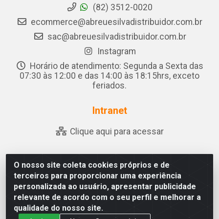
(82) 3512-0020
ecommerce@abreuesilvadistribuidor.com.br
sac@abreuesilvadistribuidor.com.br
Instagram
Horário de atendimento: Segunda a Sexta das
07:30 às 12:00 e das 14:00 às 18:15hrs, exceto
feriados.
Intranet
Clique aqui para acessar
O nosso site coleta cookies próprios e de
Abreu & Silva - Rua Padre Jose de Souza Leite, 265 - Ariado,
terceiros para proporcionar uma experiência
Olho D'Água das Flores/AL - CEP 57.442-000 - CNPJ
personalizada ao usuário, apresentar publicidade
04.790.656/0001-06
relevante de acordo com o seu perfil e melhorar a
qualidade do nosso site.