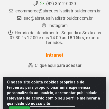
(82) 3512-0020
ecommerce@abreuesilvadistribuidor.com.br
sac@abreuesilvadistribuidor.com.br
Instagram
Horário de atendimento: Segunda a Sexta das
07:30 às 12:00 e das 14:00 às 18:15hrs, exceto
feriados.
Intranet
Clique aqui para acessar
O nosso site coleta cookies próprios e de
Abreu & Silva - Rua Padre Jose de Souza Leite, 265 - Ariado,
terceiros para proporcionar uma experiência
Olho D'Água das Flores/AL - CEP 57.442-000 - CNPJ
personalizada ao usuário, apresentar publicidade
04.790.656/0001-06
relevante de acordo com o seu perfil e melhorar a
qualidade do nosso site.