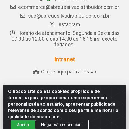
ecommerce@abreuesilvadistribuidor.com.br
sac@abreuesilvadistribuidor.com.br
Instagram
Horário de atendimento: Segunda a Sexta das
07:30 às 12:00 e das 14:00 às 18:15hrs, exceto
feriados.
Intranet
Clique aqui para acessar
O nosso site coleta cookies próprios e de
Abreu & Silva - Rua Padre Jose de Souza Leite, 265 - Ariado,
terceiros para proporcionar uma experiência
Olho D'Água das Flores/AL - CEP 57.442-000 - CNPJ
personalizada ao usuário, apresentar publicidade
04.790.656/0001-06
relevante de acordo com o seu perfil e melhorar a
qualidade do nosso site.
Aceito
Negar não essenciais