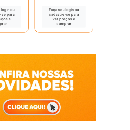
Faça seu 
 login ou
Faça seu login ou
cadastre
-se para
cadastre-se para
ver pr
eços e
ver preços e
comp
prar
comprar