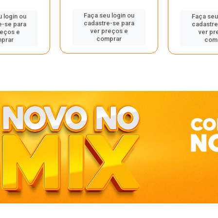
Faça seu login ou
 login ou
Faça seu
cadastre-se para
e-se para
cadastre
ver preços e
reços e
ver pr
comprar
prar
com