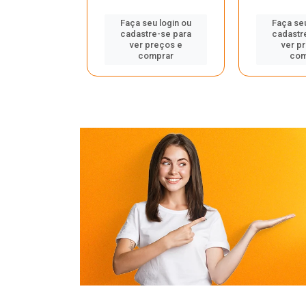
u login ou
Faça seu login ou
Faça seu
e-se para
cadastre-se para
cadastr
reços e
ver preços e
ver p
mprar
comprar
com