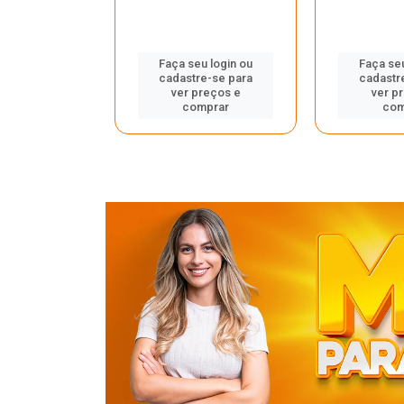
u login ou
Faça seu login ou
Faça seu
e-se para
cadastre-se para
cadastr
reços e
ver preços e
ver p
mprar
comprar
com