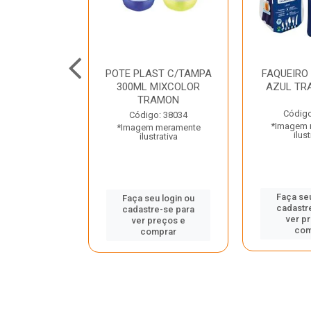
JUNTO
POTE PLAST C/TAMPA
FAQUEIRO
NTE INOX 2
300ML MIXCOLOR
AZUL TR
ENUS PRETO
TRAMON
ONTINA
Código
Código: 38034
*Imagem 
*Imagem meramente
o: 43214
ilust
ilustrativa
 meramente
trativa
Faça seu
Faça seu login ou
cadastr
cadastre-se para
u login ou
ver p
ver preços e
e-se para
com
comprar
reços e
mprar