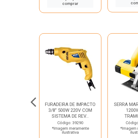
mprar
com
comprar
TELETE
FURADEIRA DE IMPACTO
SERRA MAR
OR/ROMPEDOR
3/8” 500W 220V COM
1200
 220V DEWALT
SISTEMA DE REV...
TRAM
o: 33734
Código: 39290
Código
 meramente
*Imagem meramente
*Imagem 
trativa
ilustrativa
ilust