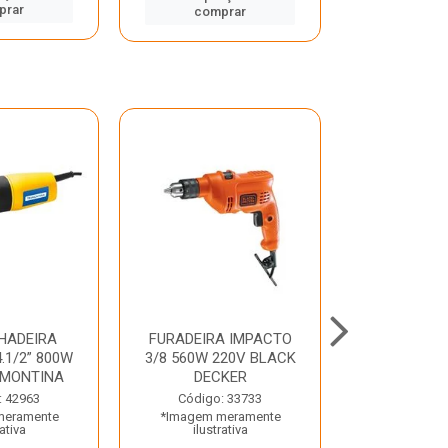
prar
comp
comprar
HADEIRA
FURADEIRA IMPACTO
MARTE
.1/2” 800W
3/8 560W 220V BLACK
PERFURADO
AMONTINA
DECKER
800W 2 6J 2
: 42963
Código: 33733
Código:
meramente
*Imagem meramente
*Imagem m
rativa
ilustrativa
ilustr