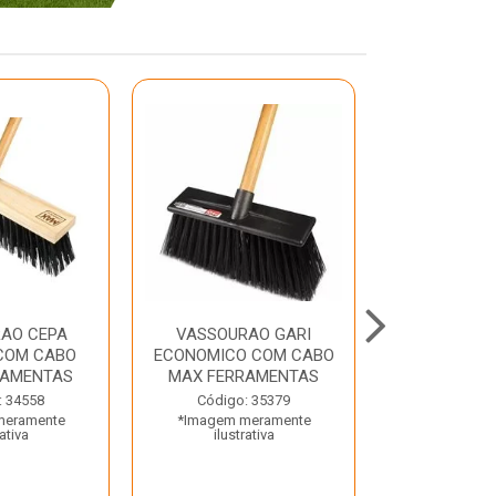
AO CEPA
VASSOURAO GARI
LAVATORIO
COM CABO
ECONOMICO COM CABO
BRANCO MA
RAMENTAS
MAX FERRAMENTAS
Código:
: 34558
Código: 35379
*Imagem m
meramente
*Imagem meramente
ilustr
rativa
ilustrativa