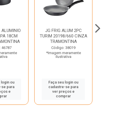
 ALUMINIO
JG FRIG ALUM 2PC
CONJ
PA 18CM
TURIM 20198/660 CINZA
TRINCHANT
AMONTINA
TRAMONTINA
PECAS PLE
TRAMO
: 46787
Código: 38019
meramente
*Imagem meramente
Código:
rativa
ilustrativa
*Imagem m
ilustr
 login ou
Faça seu login ou
-se para
cadastre-se para
Faça seu 
eços e
ver preços e
cadastre
prar
comprar
ver pr
comp