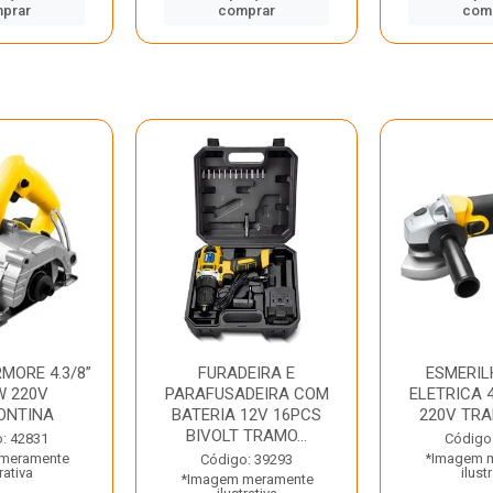
prar
comprar
com
MORE 4.3/8”
FURADEIRA E
ESMERIL
W 220V
PARAFUSADEIRA COM
ELETRICA 4
ONTINA
BATERIA 12V 16PCS
220V TR
BIVOLT TRAMO...
: 42831
Código
meramente
*Imagem 
Código: 39293
rativa
ilust
*Imagem meramente