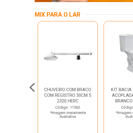
MIX PARA O LAR
INOX APOIO
CHUVEIRO COM BRACO
KIT BACIA
 NEW RAGGI
COM REGISTRO 30CM 5
ACOPLADA
TR
2320 HERC
BRANCO
o: 43456
Código: 11562
Código
 meramente
*Imagem meramente
*Imagem 
trativa
ilustrativa
ilust