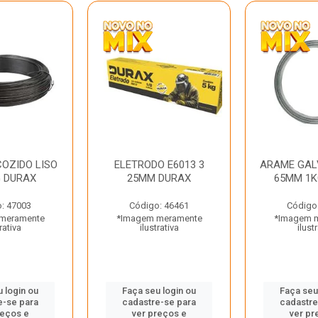
OZIDO LISO
ELETRODO E6013 3
ARAME GAL
G DURAX
25MM DURAX
65MM 1K
: 47003
Código: 46461
Código
meramente
*Imagem meramente
*Imagem 
rativa
ilustrativa
ilust
 login ou
Faça seu login ou
Faça seu
e-se para
cadastre-se para
cadastre
reços e
ver preços e
ver pr