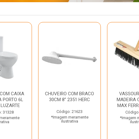
 COM CAIXA
CHUVEIRO COM BRACO
VASSOUR
 PORTO 6L
30CM 8” 2351 HERC
MADEIRA 
 LUZARTE
MAX FER
Código: 21623
: 31328
Código
*Imagem meramente
meramente
*Imagem 
ilustrativa
rativa
ilust