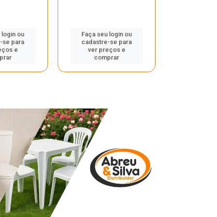
 login ou
Faça seu login ou
Faça seu 
-se para
cadastre-se para
cadastre
eços e
ver preços e
ver pr
prar
comprar
comp