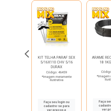
C GALV 3/16
KIT TELHA PARAF SEX
ARAME REC
 DURAX
5/16X110 CHV 5/16
18 1K
DURAX
o: 47012
Código
Código: 46459
 meramente
*Imagem 
*Imagem meramente
trativa
ilust
ilustrativa
u login ou
Faça seu
Faça seu login ou
e-se para
cadastr
cadastre-se para
reços e
ver p
ver preços e