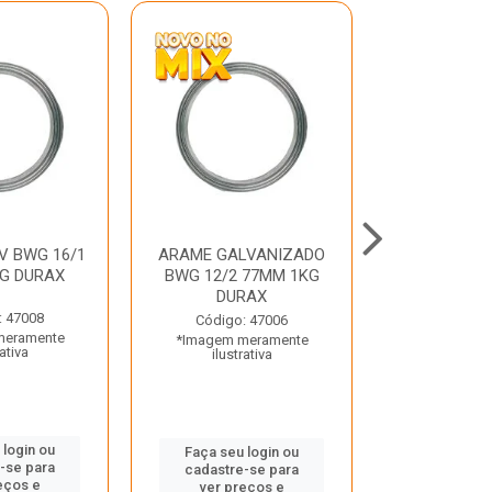
V BWG 16/1
ARAME GALVANIZADO
BARRA ROSC
G DURAX
BWG 12/2 77MM 1KG
UNC D
DURAX
: 47008
Código:
Código: 47006
meramente
*Imagem m
*Imagem meramente
rativa
ilustr
ilustrativa
 login ou
Faça seu 
Faça seu login ou
-se para
cadastre
cadastre-se para
eços e
ver pr
ver preços e