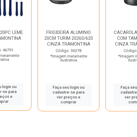
 20PC LEME
FRIGIDEIRA ALUMINIO
CACAROLA
AMONTINA
20CM TURIM 20260/620
COM TAM
CINZA TRAMONTINA
CINZA TR
: 46791
Código: 36378
Código
meramente
*Imagem meramente
*Imagem 
rativa
ilustrativa
ilust
 login ou
Faça seu login ou
Faça seu
e-se para
cadastre-se para
cadastre
reços e
ver preços e
ver pr
prar
comprar
com