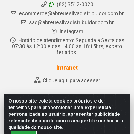
(82) 3512-0020
ecommerce@abreuesilvadistribuidor.com.br
sac@abreuesilvadistribuidor.com.br
Instagram
Horário de atendimento: Segunda a Sexta das
07:30 às 12:00 e das 14:00 às 18:15hrs, exceto
feriados.
Intranet
Clique aqui para acessar
O nosso site coleta cookies próprios e de
Abreu & Silva - Rua Padre Jose de Souza Leite, 265 - Ariado,
terceiros para proporcionar uma experiência
Olho D'Água das Flores/AL - CEP 57.442-000 - CNPJ
personalizada ao usuário, apresentar publicidade
04.790.656/0001-06
relevante de acordo com o seu perfil e melhorar a
qualidade do nosso site.