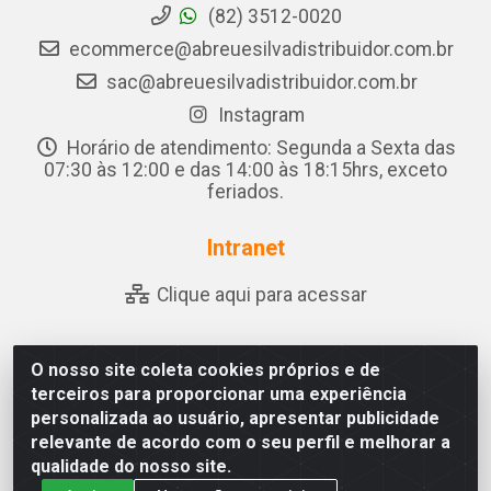
(82) 3512-0020
ecommerce@abreuesilvadistribuidor.com.br
sac@abreuesilvadistribuidor.com.br
Instagram
Horário de atendimento: Segunda a Sexta das
07:30 às 12:00 e das 14:00 às 18:15hrs, exceto
feriados.
Intranet
Clique aqui para acessar
O nosso site coleta cookies próprios e de
Abreu & Silva - Rua Padre Jose de Souza Leite, 265 - Ariado,
terceiros para proporcionar uma experiência
Olho D'Água das Flores/AL - CEP 57.442-000 - CNPJ
personalizada ao usuário, apresentar publicidade
04.790.656/0001-06
relevante de acordo com o seu perfil e melhorar a
qualidade do nosso site.