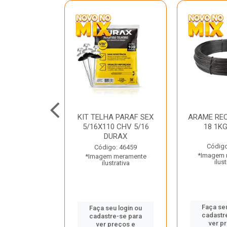
C GALV 3/16
KIT TELHA PARAF SEX
ARAME REC
 DURAX
5/16X110 CHV 5/16
18 1K
DURAX
o: 47012
Código
Código: 46459
 meramente
*Imagem 
*Imagem meramente
trativa
ilust
ilustrativa
u login ou
Faça seu
Faça seu login ou
e-se para
cadastr
cadastre-se para
reços e
ver p
ver preços e