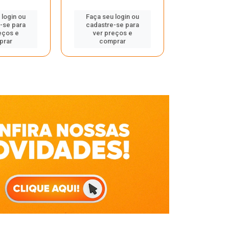
Faça seu 
 login ou
Faça seu login ou
cadastre
-se para
cadastre-se para
ver pr
eços e
ver preços e
comp
prar
comprar