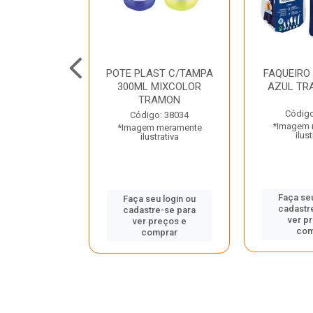
JUNTO
POTE PLAST C/TAMPA
FAQUEIRO
NTE INOX 2
300ML MIXCOLOR
AZUL TR
ENUS PRETO
TRAMON
ONTINA
Código
Código: 38034
*Imagem 
*Imagem meramente
o: 43214
ilust
ilustrativa
 meramente
trativa
Faça seu
Faça seu login ou
cadastr
cadastre-se para
u login ou
ver p
ver preços e
e-se para
com
comprar
reços e
mprar