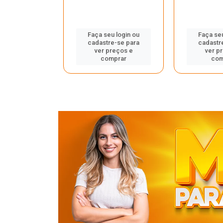
u login ou
Faça seu login ou
Faça seu
e-se para
cadastre-se para
cadastr
reços e
ver preços e
ver p
mprar
comprar
com