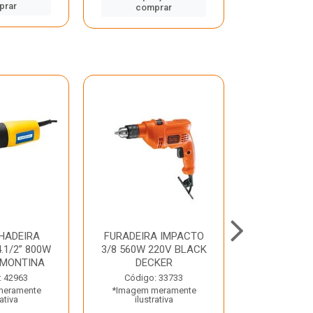
prar
comp
comprar
HADEIRA
FURADEIRA IMPACTO
MARTE
.1/2” 800W
3/8 560W 220V BLACK
PERFURADO
AMONTINA
DECKER
800W 2 6J 2
: 42963
Código: 33733
Código:
meramente
*Imagem meramente
*Imagem m
rativa
ilustrativa
ilustr