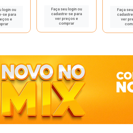
Faça seu login ou
 login ou
Faça seu
cadastre-se para
e-se para
cadastre
ver preços e
reços e
ver pr
comprar
prar
com