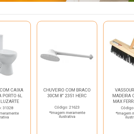
 COM CAIXA
CHUVEIRO COM BRACO
VASSOUR
 PORTO 6L
30CM 8” 2351 HERC
MADEIRA 
 LUZARTE
MAX FER
Código: 21623
: 31328
Código
*Imagem meramente
meramente
*Imagem 
ilustrativa
rativa
ilust