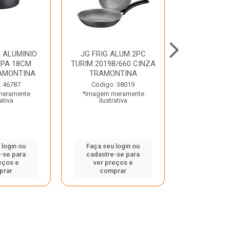
 ALUMINIO
JG FRIG ALUM 2PC
CONJ
PA 18CM
TURIM 20198/660 CINZA
TRINCHANT
AMONTINA
TRAMONTINA
PECAS PLE
TRAMO
: 46787
Código: 38019
meramente
*Imagem meramente
Código:
rativa
ilustrativa
*Imagem m
ilustr
 login ou
Faça seu login ou
-se para
cadastre-se para
Faça seu 
eços e
ver preços e
cadastre
prar
comprar
ver pr
comp