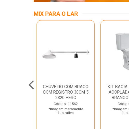
MIX PARA O LAR
KIT
CHUVEIRO COM BRACO
KIT BACIA
ASS/ANEL/FIX
COM REGISTRO 30CM 5
ACOPLADA
CIONAMENTO
2320 HERC
BRANCO
ETO LUZA...
Código: 11562
Código
*Imagem meramente
*Imagem 
o: 35667
ilustrativa
ilust
 meramente
trativa