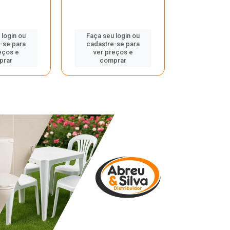
 login ou
Faça seu login ou
Faça seu 
-se para
cadastre-se para
cadastre
eços e
ver preços e
ver pr
prar
comprar
comp