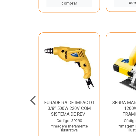
mprar
com
comprar
TELETE
FURADEIRA DE IMPACTO
SERRA MAR
OR/ROMPEDOR
3/8” 500W 220V COM
1200
 220V DEWALT
SISTEMA DE REV...
TRAM
o: 33734
Código: 39290
Código
 meramente
*Imagem meramente
*Imagem 
trativa
ilustrativa
ilust