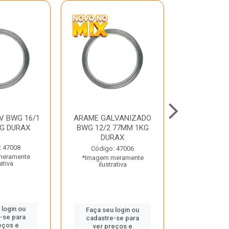
V BWG 16/1
ARAME GALVANIZADO
BARRA ROSC
G DURAX
BWG 12/2 77MM 1KG
UNC D
DURAX
: 47008
Código:
Código: 47006
meramente
*Imagem m
*Imagem meramente
rativa
ilustr
ilustrativa
 login ou
Faça seu 
Faça seu login ou
-se para
cadastre
cadastre-se para
eços e
ver pr
ver preços e