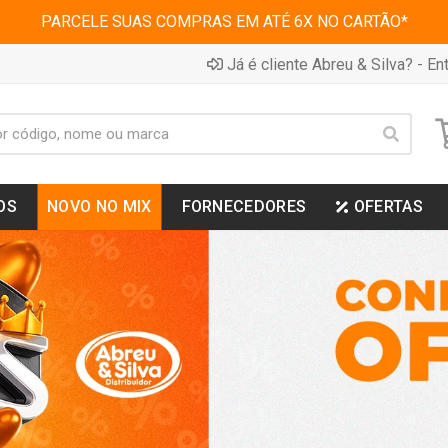
PARCELE SUAS COMPRAS EM ATÉ 6X NO CARTÃO*
Já é cliente Abreu & Silva? - Ent
OS
NOVO NO MIX
FORNECEDORES
OFERTAS