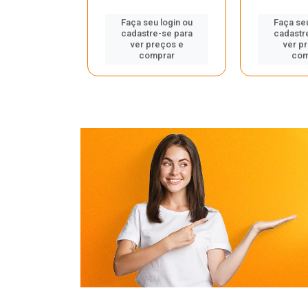
Faça seu login ou
Faça seu
cadastre-se para
cadastr
u login ou
ver preços e
ver p
e-se para
comprar
com
reços e
mprar