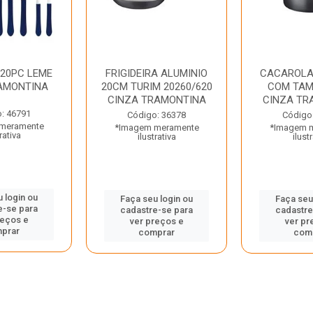
 20PC LEME
FRIGIDEIRA ALUMINIO
CACAROLA
AMONTINA
20CM TURIM 20260/620
COM TAM
CINZA TRAMONTINA
CINZA TR
: 46791
Código: 36378
Código
meramente
*Imagem meramente
*Imagem 
rativa
ilustrativa
ilust
 login ou
Faça seu login ou
Faça seu
e-se para
cadastre-se para
cadastre
reços e
ver preços e
ver pr
prar
comprar
com