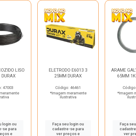
OZIDO LISO
ELETRODO E6013 3
ARAME GAL
G DURAX
25MM DURAX
65MM 1K
: 47003
Código: 46461
Código
meramente
*Imagem meramente
*Imagem 
rativa
ilustrativa
ilust
 login ou
Faça seu login ou
Faça seu
e-se para
cadastre-se para
cadastre
reços e
ver preços e
ver pr