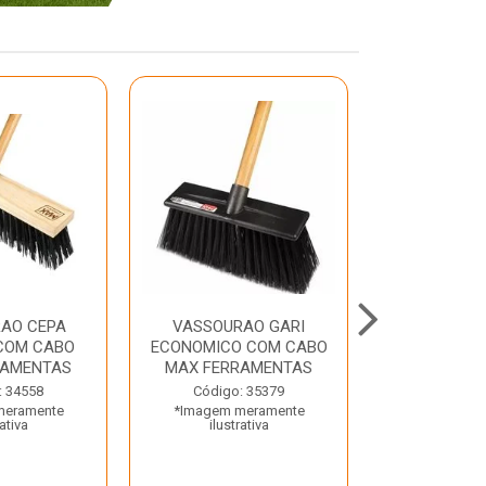
AO CEPA
VASSOURAO GARI
LAVATORIO
COM CABO
ECONOMICO COM CABO
BRANCO MA
RAMENTAS
MAX FERRAMENTAS
Código:
: 34558
Código: 35379
*Imagem m
meramente
*Imagem meramente
ilustr
rativa
ilustrativa