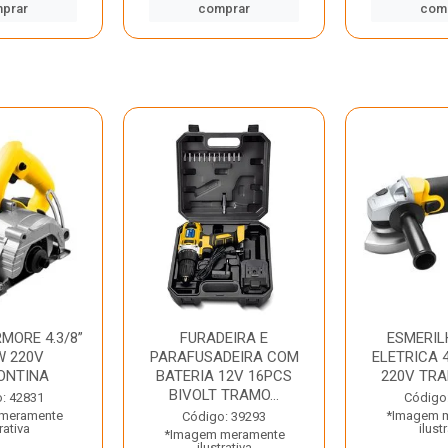
prar
comprar
com
MORE 4.3/8”
FURADEIRA E
ESMERIL
W 220V
PARAFUSADEIRA COM
ELETRICA 4
ONTINA
BATERIA 12V 16PCS
220V TR
BIVOLT TRAMO...
: 42831
Código
meramente
*Imagem 
Código: 39293
rativa
ilust
*Imagem meramente
ilustrativa