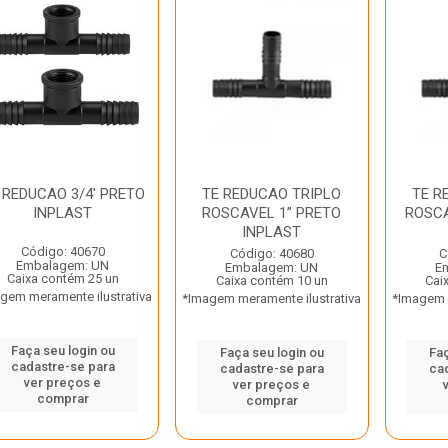
 REDUCAO 3/4' PRETO
TE REDUCAO TRIPLO
TE R
INPLAST
ROSCAVEL 1” PRETO
ROSCA
INPLAST
Código: 40670
Código: 40680
C
Embalagem: UN
Embalagem: UN
E
Caixa contém 25 un
Caixa contém 10 un
Cai
gem meramente ilustrativa
*Imagem meramente ilustrativa
*Imagem m
Faça seu login ou
Faça seu login ou
Faç
cadastre-se para
cadastre-se para
ca
ver preços e
ver preços e
comprar
comprar