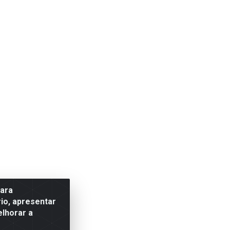
para
io, apresentar
elhorar a