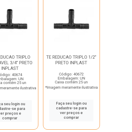
EDUCAO TRIPLO
TE REDUCAO TRIPLO 1/2”
VEL 3/4” PRETO
PRETO INPLAST
INPLAST
Código: 40672
ódigo: 40674
Embalagem: UN
mbalagem: UN
Caixa contém 25 un
xa contém 25 un
*Imagem meramente ilustrativa
eramente ilustrativa
Faça seu login ou
a seu login ou
cadastre-se para
dastre-se para
ver preços e
ver preços e
comprar
comprar