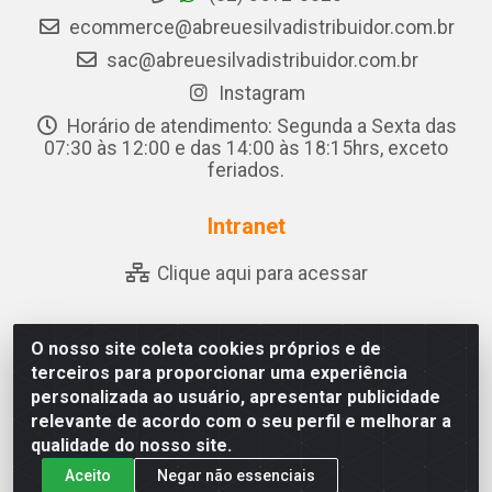
ecommerce@abreuesilvadistribuidor.com.br
sac@abreuesilvadistribuidor.com.br
Instagram
Horário de atendimento: Segunda a Sexta das
07:30 às 12:00 e das 14:00 às 18:15hrs, exceto
feriados.
Intranet
Clique aqui para acessar
O nosso site coleta cookies próprios e de
Abreu & Silva - Rua Padre Jose de Souza Leite, 265 - Ariado,
terceiros para proporcionar uma experiência
Olho D'Água das Flores/AL - CEP 57.442-000 - CNPJ
personalizada ao usuário, apresentar publicidade
04.790.656/0001-06
relevante de acordo com o seu perfil e melhorar a
qualidade do nosso site.
Aceito
Negar não essenciais