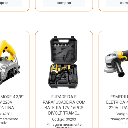
prar
comprar
com
MORE 4.3/8”
FURADEIRA E
ESMERIL
W 220V
PARAFUSADEIRA COM
ELETRICA 4
ONTINA
BATERIA 12V 16PCS
220V TR
BIVOLT TRAMO...
: 42831
Código
meramente
*Imagem 
Código: 39293
rativa
ilust
*Imagem meramente