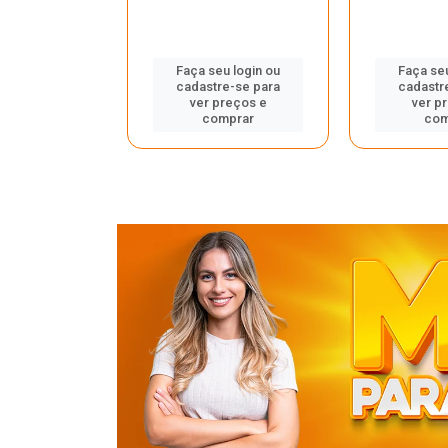
u login ou
Faça seu login ou
Faça seu
e-se para
cadastre-se para
cadastr
reços e
ver preços e
ver p
mprar
comprar
com