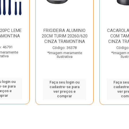
 20PC LEME
FRIGIDEIRA ALUMINIO
CACAROLA
AMONTINA
20CM TURIM 20260/620
COM TAM
CINZA TRAMONTINA
CINZA TR
: 46791
Código: 36378
Código
meramente
*Imagem meramente
*Imagem 
rativa
ilustrativa
ilust
 login ou
Faça seu login ou
Faça seu
e-se para
cadastre-se para
cadastre
reços e
ver preços e
ver pr
prar
comprar
com