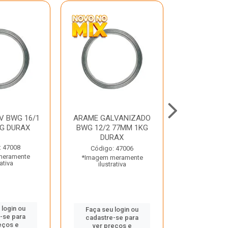
V BWG 16/1
ARAME GALVANIZADO
BARRA ROSC
G DURAX
BWG 12/2 77MM 1KG
UNC D
DURAX
: 47008
Código:
Código: 47006
meramente
*Imagem m
*Imagem meramente
rativa
ilustr
ilustrativa
 login ou
Faça seu 
Faça seu login ou
-se para
cadastre
cadastre-se para
eços e
ver pr
ver preços e