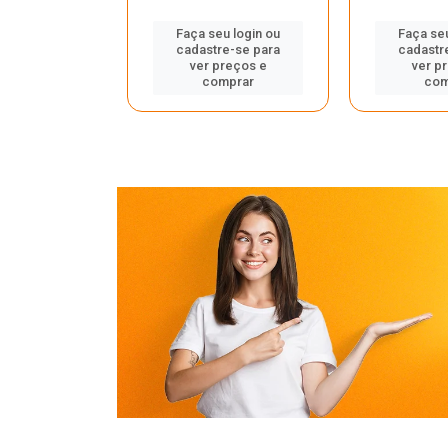
u login ou
Faça seu login ou
Faça seu
e-se para
cadastre-se para
cadastr
reços e
ver preços e
ver p
mprar
comprar
com