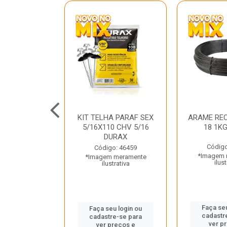
C GALV 3/16
KIT TELHA PARAF SEX
ARAME REC
 DURAX
5/16X110 CHV 5/16
18 1K
DURAX
o: 47012
Código
Código: 46459
 meramente
*Imagem 
*Imagem meramente
trativa
ilust
ilustrativa
u login ou
Faça seu
Faça seu login ou
e-se para
cadastr
cadastre-se para
reços e
ver p
ver preços e