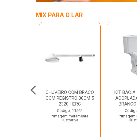
MIX PARA O LAR
INOX APOIO
CHUVEIRO COM BRACO
KIT BACIA
 NEW RAGGI
COM REGISTRO 30CM 5
ACOPLADA
TR
2320 HERC
BRANCO
o: 43456
Código: 11562
Código
 meramente
*Imagem meramente
*Imagem 
trativa
ilustrativa
ilust