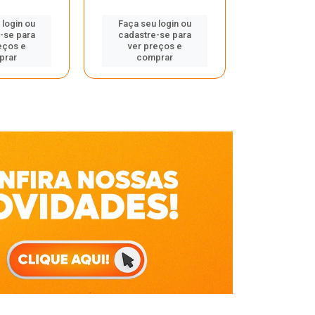
Faça seu 
 login ou
Faça seu login ou
cadastre
-se para
cadastre-se para
ver pr
eços e
ver preços e
comp
prar
comprar