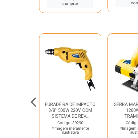
mprar
com
comprar
TELETE
FURADEIRA DE IMPACTO
SERRA MAR
OR/ROMPEDOR
3/8” 500W 220V COM
1200
 220V DEWALT
SISTEMA DE REV...
TRAM
o: 33734
Código: 39290
Código
 meramente
*Imagem meramente
*Imagem 
trativa
ilustrativa
ilust