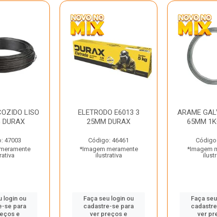
OZIDO LISO
ELETRODO E6013 3
ARAME GAL
G DURAX
25MM DURAX
65MM 1K
: 47003
Código: 46461
Código
meramente
*Imagem meramente
*Imagem 
rativa
ilustrativa
ilust
 login ou
Faça seu login ou
Faça seu
e-se para
cadastre-se para
cadastre
reços e
ver preços e
ver pr