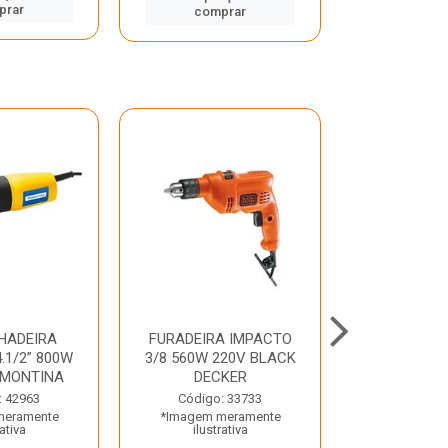
prar
comp
comprar
HADEIRA
FURADEIRA IMPACTO
MARTE
.1/2” 800W
3/8 560W 220V BLACK
PERFURADO
AMONTINA
DECKER
800W 2 6J 2
: 42963
Código: 33733
Código:
meramente
*Imagem meramente
*Imagem m
rativa
ilustrativa
ilustr