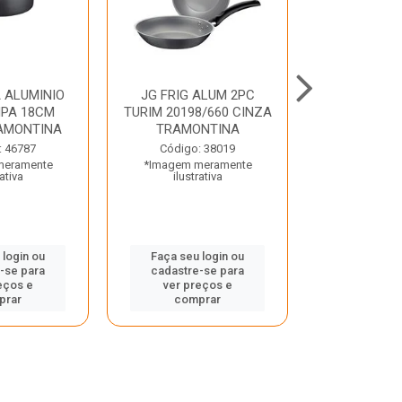
 ALUMINIO
JG FRIG ALUM 2PC
CONJ
PA 18CM
TURIM 20198/660 CINZA
TRINCHANT
AMONTINA
TRAMONTINA
PECAS PLE
TRAMO
: 46787
Código: 38019
meramente
*Imagem meramente
Código:
rativa
ilustrativa
*Imagem m
ilustr
 login ou
Faça seu login ou
-se para
cadastre-se para
Faça seu 
eços e
ver preços e
cadastre
prar
comprar
ver pr
comp