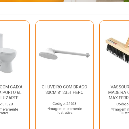
 COM CAIXA
CHUVEIRO COM BRACO
VASSOUR
 PORTO 6L
30CM 8” 2351 HERC
MADEIRA 
 LUZARTE
MAX FER
Código: 21623
: 31328
Código
*Imagem meramente
meramente
*Imagem 
ilustrativa
rativa
ilust