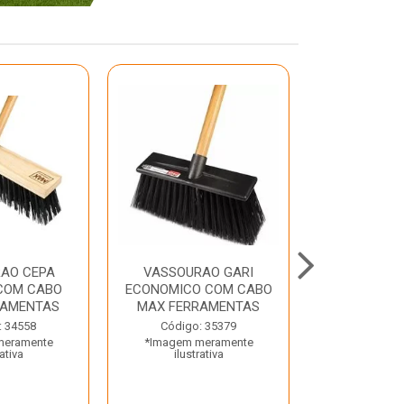
AO CEPA
VASSOURAO GARI
LAVATORIO
COM CABO
ECONOMICO COM CABO
BRANCO MA
RAMENTAS
MAX FERRAMENTAS
Código:
: 34558
Código: 35379
*Imagem m
meramente
*Imagem meramente
ilustr
rativa
ilustrativa