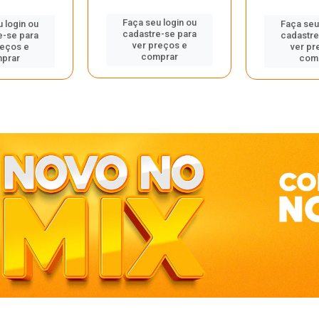
Faça seu login ou
 login ou
Faça seu
cadastre-se para
e-se para
cadastre
ver preços e
reços e
ver pr
comprar
prar
com