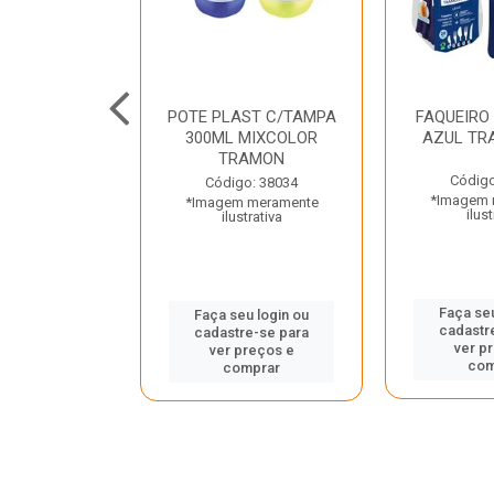
JUNTO
POTE PLAST C/TAMPA
FAQUEIRO
NTE INOX 2
300ML MIXCOLOR
AZUL TR
ENUS PRETO
TRAMON
ONTINA
Código
Código: 38034
*Imagem 
*Imagem meramente
o: 43214
ilust
ilustrativa
 meramente
trativa
Faça seu
Faça seu login ou
cadastr
cadastre-se para
u login ou
ver p
ver preços e
e-se para
com
comprar
reços e
mprar