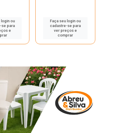
 login ou
Faça seu login ou
Faça seu 
-se para
cadastre-se para
cadastre
eços e
ver preços e
ver pr
prar
comprar
comp