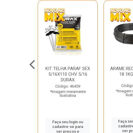
C GALV 3/16
KIT TELHA PARAF SEX
ARAME REC
 DURAX
5/16X110 CHV 5/16
18 1K
DURAX
o: 47012
Código
Código: 46459
 meramente
*Imagem 
*Imagem meramente
trativa
ilust
ilustrativa
u login ou
Faça seu
Faça seu login ou
e-se para
cadastr
cadastre-se para
reços e
ver p
ver preços e