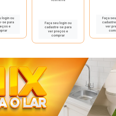
ilustrativa
 login ou
Faça seu
e-se para
cadastre
Faça seu login ou
reços e
ver pr
cadastre-se para
prar
com
ver preços e
comprar