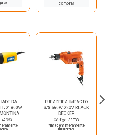
prar
comp
comprar
HADEIRA
FURADEIRA IMPACTO
MARTE
.1/2” 800W
3/8 560W 220V BLACK
PERFURADO
AMONTINA
DECKER
800W 2 6J 2
: 42963
Código: 33733
Código:
meramente
*Imagem meramente
*Imagem m
rativa
ilustrativa
ilustr