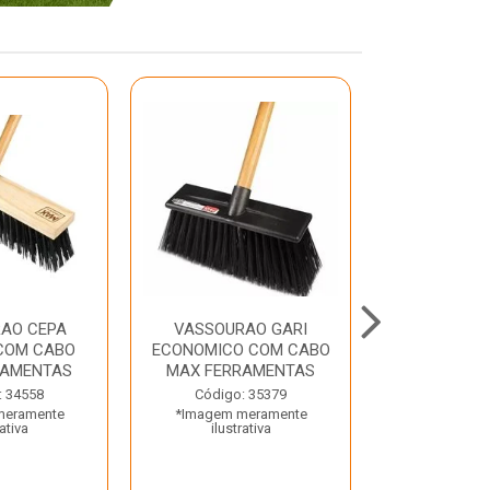
AO CEPA
VASSOURAO GARI
LAVATORIO
COM CABO
ECONOMICO COM CABO
BRANCO MA
RAMENTAS
MAX FERRAMENTAS
Código:
: 34558
Código: 35379
*Imagem m
meramente
*Imagem meramente
ilustr
rativa
ilustrativa