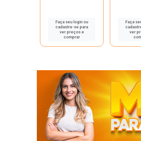
u login ou
Faça seu login ou
Faça seu
e-se para
cadastre-se para
cadastr
reços e
ver preços e
ver p
mprar
comprar
com