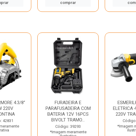
prar
comprar
com
MORE 4.3/8”
FURADEIRA E
ESMERIL
W 220V
PARAFUSADEIRA COM
ELETRICA 4
ONTINA
BATERIA 12V 16PCS
220V TR
BIVOLT TRAMO...
: 42831
Código
meramente
*Imagem 
Código: 39293
rativa
ilust
*Imagem meramente