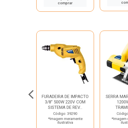
mprar
com
comprar
TELETE
FURADEIRA DE IMPACTO
SERRA MAR
OR/ROMPEDOR
3/8” 500W 220V COM
1200
 220V DEWALT
SISTEMA DE REV...
TRAM
o: 33734
Código: 39290
Código
 meramente
*Imagem meramente
*Imagem 
trativa
ilustrativa
ilust