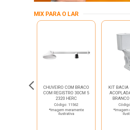
MIX PARA O LAR
A MESA LED
CHUVEIRO COM BRACO
KIT BACIA
 BIV BRANCA
COM REGISTRO 30CM 5
ACOPLADA
ROLUX
2320 HERC
BRANCO
o: 45969
Código: 11562
Código
 meramente
*Imagem meramente
*Imagem 
trativa
ilustrativa
ilust