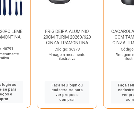
 20PC LEME
FRIGIDEIRA ALUMINIO
CACAROLA
AMONTINA
20CM TURIM 20260/620
COM TAM
CINZA TRAMONTINA
CINZA TR
: 46791
Código: 36378
Código
meramente
*Imagem meramente
*Imagem 
rativa
ilustrativa
ilust
 login ou
Faça seu login ou
Faça seu
e-se para
cadastre-se para
cadastre
reços e
ver preços e
ver pr
prar
comprar
com