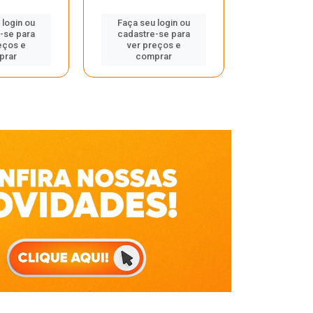
Faça seu 
 login ou
Faça seu login ou
cadastre
-se para
cadastre-se para
ver pr
eços e
ver preços e
comp
prar
comprar