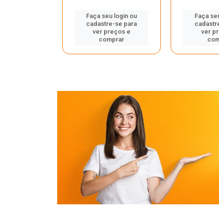
u login ou
Faça seu login ou
Faça seu
e-se para
cadastre-se para
cadastr
reços e
ver preços e
ver p
mprar
comprar
com