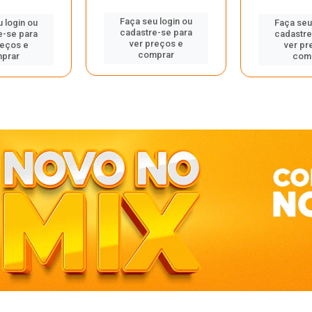
Faça seu login ou
 login ou
Faça seu
cadastre-se para
e-se para
cadastre
ver preços e
reços e
ver pr
comprar
prar
com