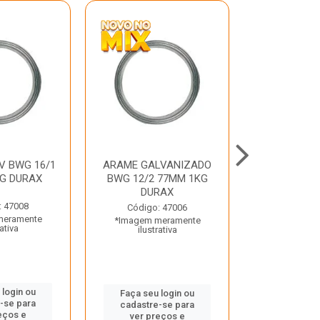
V BWG 16/1
ARAME GALVANIZADO
BARRA ROSC
G DURAX
BWG 12/2 77MM 1KG
UNC D
DURAX
: 47008
Código:
Código: 47006
meramente
*Imagem m
*Imagem meramente
rativa
ilustr
ilustrativa
 login ou
Faça seu 
Faça seu login ou
-se para
cadastre
cadastre-se para
eços e
ver pr
ver preços e