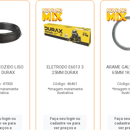
OZIDO LISO
ELETRODO E6013 3
ARAME GAL
G DURAX
25MM DURAX
65MM 1K
: 47003
Código: 46461
Código
meramente
*Imagem meramente
*Imagem 
rativa
ilustrativa
ilust
 login ou
Faça seu login ou
Faça seu
e-se para
cadastre-se para
cadastre
reços e
ver preços e
ver pr