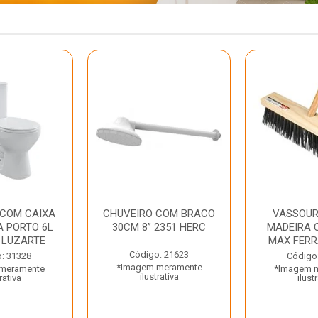
 COM CAIXA
CHUVEIRO COM BRACO
VASSOUR
 PORTO 6L
30CM 8” 2351 HERC
MADEIRA 
 LUZARTE
MAX FER
Código: 21623
: 31328
Código
*Imagem meramente
meramente
*Imagem 
ilustrativa
rativa
ilust