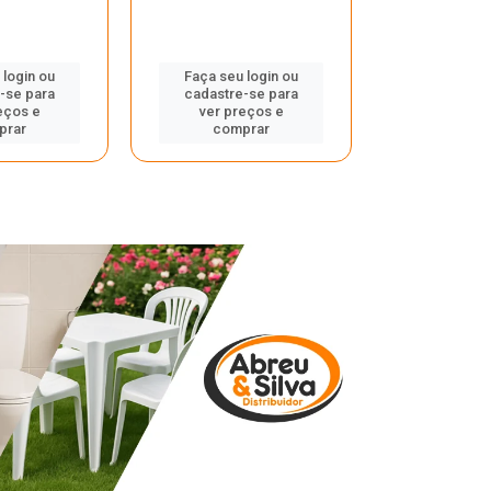
 login ou
Faça seu login ou
Faça seu 
-se para
cadastre-se para
cadastre
eços e
ver preços e
ver pr
prar
comprar
comp