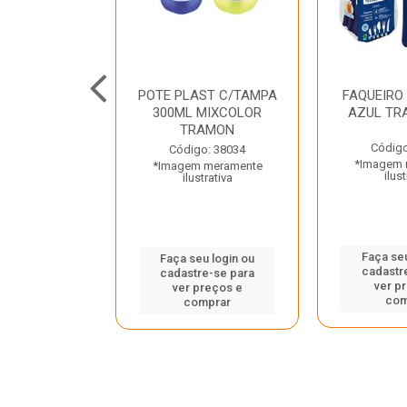
JUNTO
POTE PLAST C/TAMPA
FAQUEIRO
NTE INOX 2
300ML MIXCOLOR
AZUL TR
ENUS PRETO
TRAMON
ONTINA
Código
Código: 38034
*Imagem 
*Imagem meramente
o: 43214
ilust
ilustrativa
 meramente
trativa
Faça seu
Faça seu login ou
cadastr
cadastre-se para
u login ou
ver p
ver preços e
e-se para
com
comprar
reços e
mprar