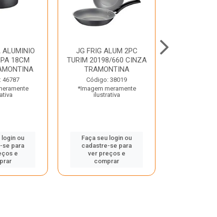
 ALUMINIO
JG FRIG ALUM 2PC
CONJ
PA 18CM
TURIM 20198/660 CINZA
TRINCHANT
AMONTINA
TRAMONTINA
PECAS PLE
TRAMO
: 46787
Código: 38019
meramente
*Imagem meramente
Código:
rativa
ilustrativa
*Imagem m
ilustr
 login ou
Faça seu login ou
-se para
cadastre-se para
Faça seu 
eços e
ver preços e
cadastre
prar
comprar
ver pr
comp