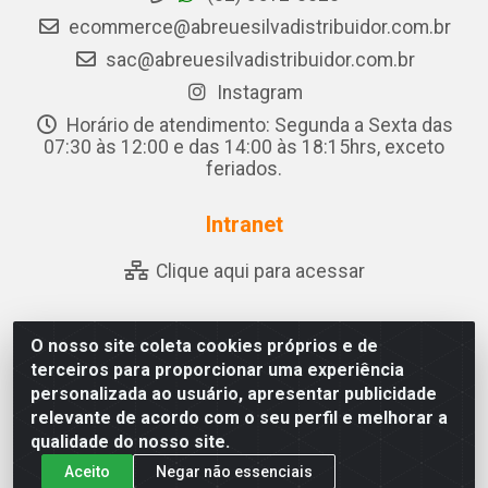
ecommerce@abreuesilvadistribuidor.com.br
sac@abreuesilvadistribuidor.com.br
Instagram
Horário de atendimento: Segunda a Sexta das
07:30 às 12:00 e das 14:00 às 18:15hrs, exceto
feriados.
Intranet
Clique aqui para acessar
O nosso site coleta cookies próprios e de
Abreu & Silva - Rua Padre Jose de Souza Leite, 265 - Ariado,
terceiros para proporcionar uma experiência
Olho D'Água das Flores/AL - CEP 57.442-000 - CNPJ
personalizada ao usuário, apresentar publicidade
04.790.656/0001-06
relevante de acordo com o seu perfil e melhorar a
qualidade do nosso site.
Aceito
Negar não essenciais