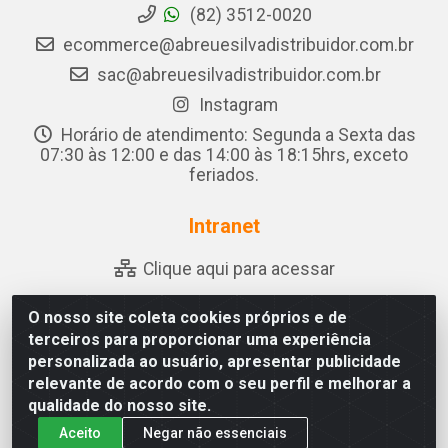
(82) 3512-0020
ecommerce@abreuesilvadistribuidor.com.br
sac@abreuesilvadistribuidor.com.br
Instagram
Horário de atendimento: Segunda a Sexta das
07:30 às 12:00 e das 14:00 às 18:15hrs, exceto
feriados.
Intranet
Clique aqui para acessar
O nosso site coleta cookies próprios e de
terceiros para proporcionar uma experiência
Abreu & Silva - Rua Padre Jose de Souza Leite, 265 - Ariado,
personalizada ao usuário, apresentar publicidade
Olho D'Água das Flores/AL - CEP 57.442-000 - CNPJ
relevante de acordo com o seu perfil e melhorar a
04.790.656/0001-06
qualidade do nosso site.
Aceito
Negar não essenciais