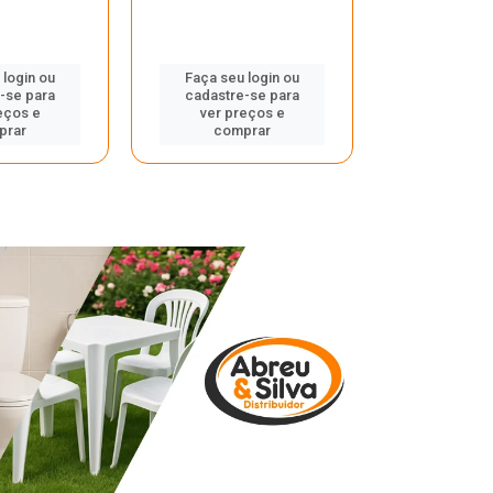
 login ou
Faça seu login ou
Faça seu 
-se para
cadastre-se para
cadastre
eços e
ver preços e
ver pr
prar
comprar
comp