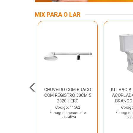
MIX PARA O LAR
INOX APOIO
CHUVEIRO COM BRACO
KIT BACIA
 NEW RAGGI
COM REGISTRO 30CM 5
ACOPLADA
TR
2320 HERC
BRANCO
o: 43456
Código: 11562
Código
 meramente
*Imagem meramente
*Imagem 
trativa
ilustrativa
ilust