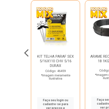
C GALV 3/16
KIT TELHA PARAF SEX
ARAME REC
 DURAX
5/16X110 CHV 5/16
18 1K
DURAX
o: 47012
Código
Código: 46459
 meramente
*Imagem 
*Imagem meramente
trativa
ilust
ilustrativa
u login ou
Faça seu
Faça seu login ou
e-se para
cadastr
cadastre-se para
reços e
ver p
ver preços e