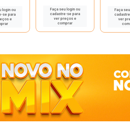
Faça seu login ou
 login ou
Faça seu
cadastre-se para
e-se para
cadastre
ver preços e
reços e
ver pr
comprar
prar
com