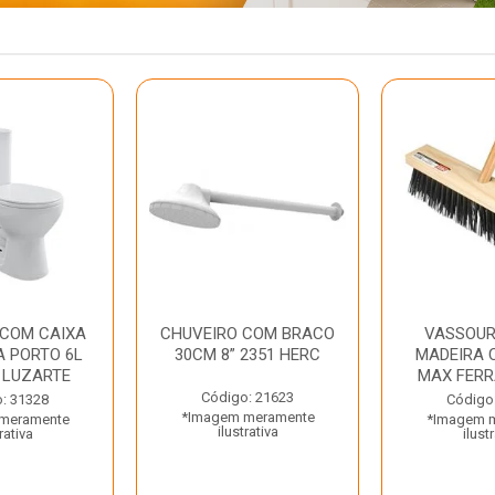
 COM CAIXA
CHUVEIRO COM BRACO
VASSOUR
 PORTO 6L
30CM 8” 2351 HERC
MADEIRA 
 LUZARTE
MAX FER
Código: 21623
: 31328
Código
*Imagem meramente
meramente
*Imagem 
ilustrativa
rativa
ilust