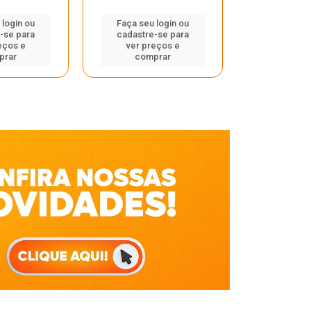
Faça seu 
 login ou
Faça seu login ou
cadastre
-se para
cadastre-se para
ver pr
eços e
ver preços e
comp
prar
comprar