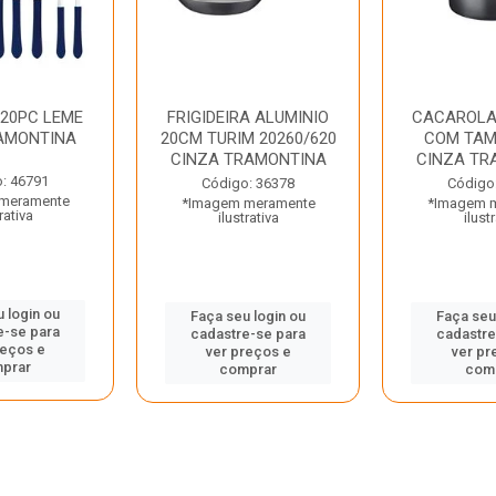
 20PC LEME
FRIGIDEIRA ALUMINIO
CACAROLA
AMONTINA
20CM TURIM 20260/620
COM TAM
CINZA TRAMONTINA
CINZA TR
: 46791
Código: 36378
Código
meramente
*Imagem meramente
*Imagem 
rativa
ilustrativa
ilust
 login ou
Faça seu login ou
Faça seu
e-se para
cadastre-se para
cadastre
reços e
ver preços e
ver pr
prar
comprar
com