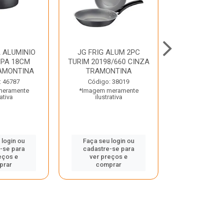
 ALUMINIO
JG FRIG ALUM 2PC
CONJ
PA 18CM
TURIM 20198/660 CINZA
TRINCHANT
AMONTINA
TRAMONTINA
PECAS PLE
TRAMO
: 46787
Código: 38019
meramente
*Imagem meramente
Código:
rativa
ilustrativa
*Imagem m
ilustr
 login ou
Faça seu login ou
-se para
cadastre-se para
Faça seu 
eços e
ver preços e
cadastre
prar
comprar
ver pr
comp