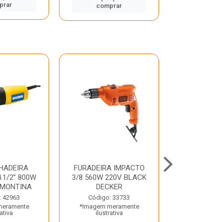
prar
comp
comprar
HADEIRA
FURADEIRA IMPACTO
MARTE
.1/2” 800W
3/8 560W 220V BLACK
PERFURADO
AMONTINA
DECKER
800W 2 6J 2
: 42963
Código: 33733
Código:
meramente
*Imagem meramente
*Imagem m
rativa
ilustrativa
ilustr