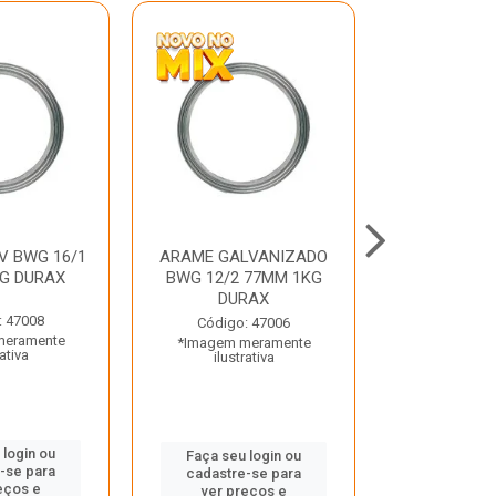
V BWG 16/1
ARAME GALVANIZADO
BARRA ROSC
G DURAX
BWG 12/2 77MM 1KG
UNC D
DURAX
: 47008
Código:
Código: 47006
meramente
*Imagem m
*Imagem meramente
rativa
ilustr
ilustrativa
 login ou
Faça seu 
Faça seu login ou
-se para
cadastre
cadastre-se para
eços e
ver pr
ver preços e