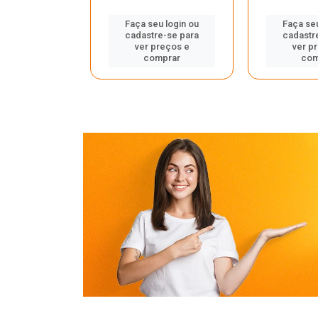
u login ou
Faça seu login ou
Faça seu
e-se para
cadastre-se para
cadastr
reços e
ver preços e
ver p
mprar
comprar
com