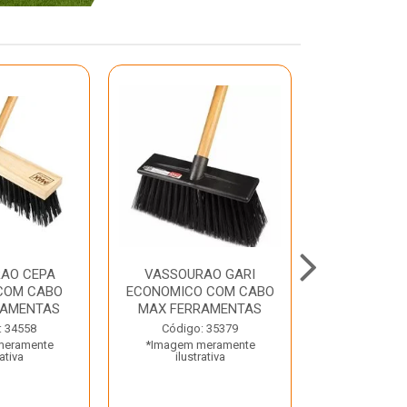
AO CEPA
VASSOURAO GARI
LAVATORIO
COM CABO
ECONOMICO COM CABO
BRANCO MA
RAMENTAS
MAX FERRAMENTAS
Código:
: 34558
Código: 35379
*Imagem m
meramente
*Imagem meramente
ilustr
rativa
ilustrativa