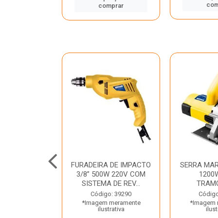
mprar
com
comprar
TELETE
FURADEIRA DE IMPACTO
SERRA MAR
OR/ROMPEDOR
3/8” 500W 220V COM
1200
 220V DEWALT
SISTEMA DE REV...
TRAM
o: 33734
Código: 39290
Código
 meramente
*Imagem meramente
*Imagem 
trativa
ilustrativa
ilust