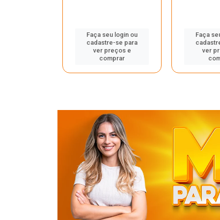
u login ou
Faça seu login ou
Faça seu
e-se para
cadastre-se para
cadastr
reços e
ver preços e
ver p
mprar
comprar
com