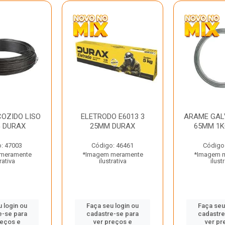
OZIDO LISO
ELETRODO E6013 3
ARAME GAL
G DURAX
25MM DURAX
65MM 1K
: 47003
Código: 46461
Código
meramente
*Imagem meramente
*Imagem 
rativa
ilustrativa
ilust
 login ou
Faça seu login ou
Faça seu
e-se para
cadastre-se para
cadastre
reços e
ver preços e
ver pr