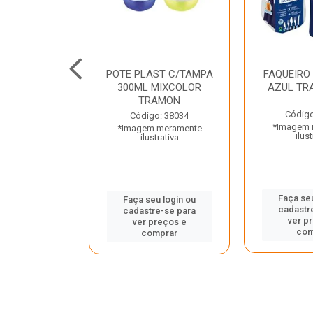
JUNTO
POTE PLAST C/TAMPA
FAQUEIRO
NTE INOX 2
300ML MIXCOLOR
AZUL TR
ENUS PRETO
TRAMON
ONTINA
Código
Código: 38034
*Imagem 
*Imagem meramente
o: 43214
ilust
ilustrativa
 meramente
trativa
Faça seu
Faça seu login ou
cadastr
cadastre-se para
u login ou
ver p
ver preços e
e-se para
com
comprar
reços e
mprar