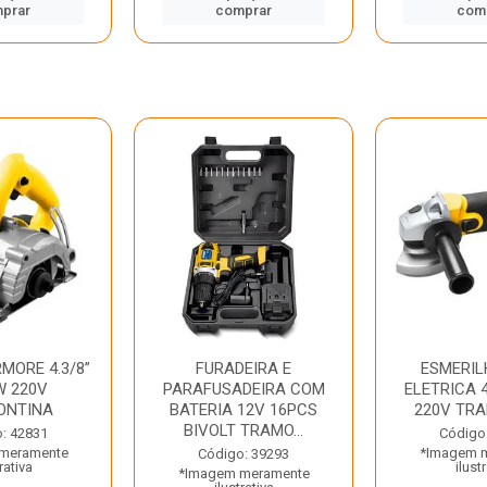
prar
comprar
com
MORE 4.3/8”
FURADEIRA E
ESMERIL
W 220V
PARAFUSADEIRA COM
ELETRICA 4
ONTINA
BATERIA 12V 16PCS
220V TR
BIVOLT TRAMO...
: 42831
Código
meramente
*Imagem 
Código: 39293
rativa
ilust
*Imagem meramente