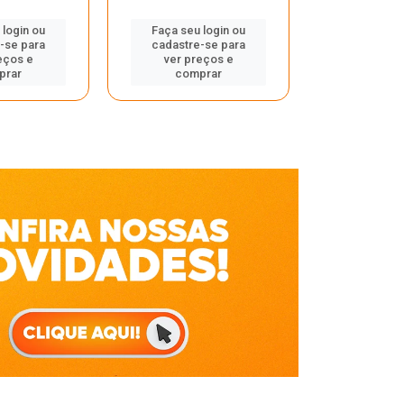
Faça seu 
 login ou
Faça seu login ou
cadastre
-se para
cadastre-se para
ver pr
eços e
ver preços e
comp
prar
comprar