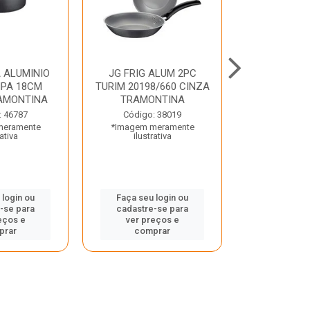
 ALUMINIO
JG FRIG ALUM 2PC
CONJ
PA 18CM
TURIM 20198/660 CINZA
TRINCHANT
AMONTINA
TRAMONTINA
PECAS PLE
TRAMO
: 46787
Código: 38019
meramente
*Imagem meramente
Código:
rativa
ilustrativa
*Imagem m
ilustr
 login ou
Faça seu login ou
-se para
cadastre-se para
Faça seu 
eços e
ver preços e
cadastre
prar
comprar
ver pr
comp