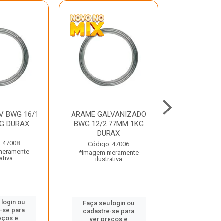
V BWG 16/1
ARAME GALVANIZADO
BARRA ROSC
G DURAX
BWG 12/2 77MM 1KG
UNC D
DURAX
: 47008
Código:
Código: 47006
meramente
*Imagem m
*Imagem meramente
rativa
ilustr
ilustrativa
 login ou
Faça seu 
Faça seu login ou
-se para
cadastre
cadastre-se para
eços e
ver pr
ver preços e