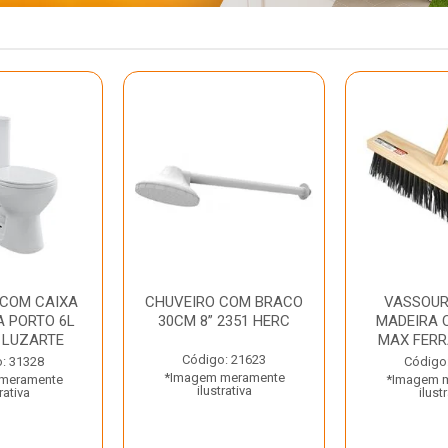
 COM CAIXA
CHUVEIRO COM BRACO
VASSOUR
 PORTO 6L
30CM 8” 2351 HERC
MADEIRA 
 LUZARTE
MAX FER
Código: 21623
: 31328
Código
*Imagem meramente
meramente
*Imagem 
ilustrativa
rativa
ilust