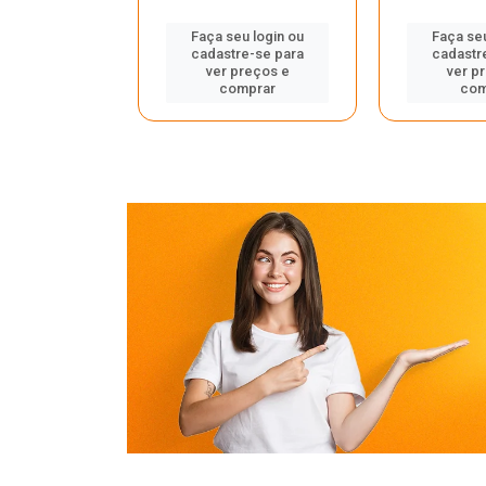
u login ou
Faça seu login ou
Faça seu
e-se para
cadastre-se para
cadastr
reços e
ver preços e
ver p
mprar
comprar
com