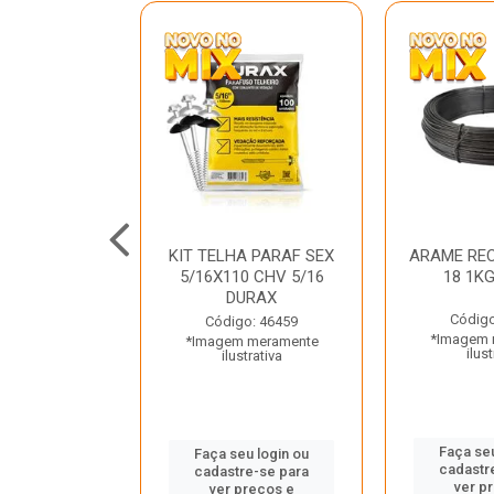
C GALV 3/16
KIT TELHA PARAF SEX
ARAME REC
 DURAX
5/16X110 CHV 5/16
18 1K
DURAX
o: 47012
Código
Código: 46459
 meramente
*Imagem 
*Imagem meramente
trativa
ilust
ilustrativa
u login ou
Faça seu
Faça seu login ou
e-se para
cadastr
cadastre-se para
reços e
ver p
ver preços e