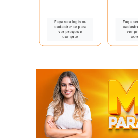
u login ou
Faça seu login ou
Faça seu
e-se para
cadastre-se para
cadastr
reços e
ver preços e
ver p
mprar
comprar
com