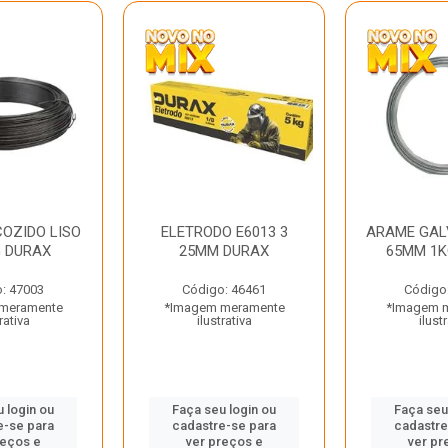
OZIDO LISO
ELETRODO E6013 3
ARAME GAL
G DURAX
25MM DURAX
65MM 1K
: 47003
Código: 46461
Código
meramente
*Imagem meramente
*Imagem 
rativa
ilustrativa
ilust
 login ou
Faça seu login ou
Faça seu
e-se para
cadastre-se para
cadastre
reços e
ver preços e
ver pr