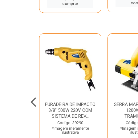
mprar
com
comprar
TELETE
FURADEIRA DE IMPACTO
SERRA MAR
OR/ROMPEDOR
3/8” 500W 220V COM
1200
 220V DEWALT
SISTEMA DE REV...
TRAM
o: 33734
Código: 39290
Código
 meramente
*Imagem meramente
*Imagem 
trativa
ilustrativa
ilust