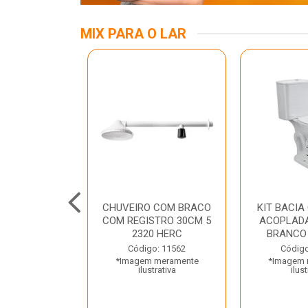
MIX PARA O LAR
A MESA LED
CHUVEIRO COM BRACO
KIT BACIA
 BIV BRANCA
COM REGISTRO 30CM 5
ACOPLADA
ROLUX
2320 HERC
BRANCO
o: 45969
Código: 11562
Código
 meramente
*Imagem meramente
*Imagem 
trativa
ilustrativa
ilust