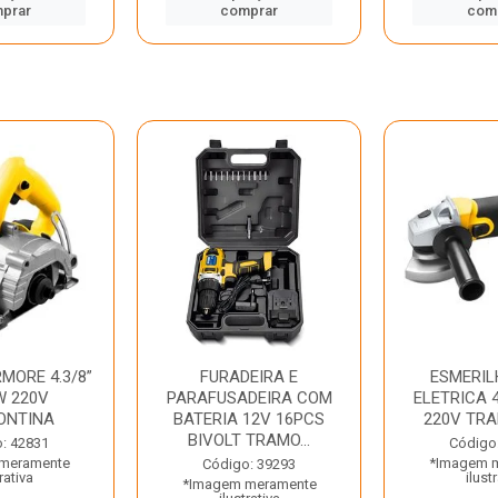
prar
comprar
com
MORE 4.3/8”
FURADEIRA E
ESMERIL
W 220V
PARAFUSADEIRA COM
ELETRICA 4
ONTINA
BATERIA 12V 16PCS
220V TR
BIVOLT TRAMO...
: 42831
Código
meramente
*Imagem 
Código: 39293
rativa
ilust
*Imagem meramente