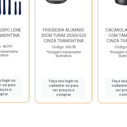
 20PC LEME
FRIGIDEIRA ALUMINIO
CACAROLA
AMONTINA
20CM TURIM 20260/620
COM TAM
CINZA TRAMONTINA
CINZA TR
: 46791
Código: 36378
Código
meramente
*Imagem meramente
*Imagem 
rativa
ilustrativa
ilust
 login ou
Faça seu login ou
Faça seu
e-se para
cadastre-se para
cadastre
reços e
ver preços e
ver pr
prar
comprar
com