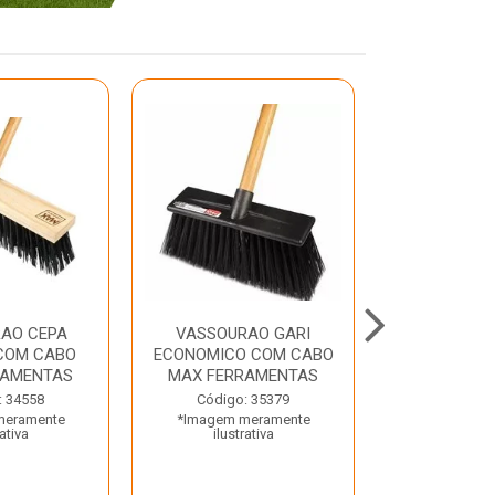
AO CEPA
VASSOURAO GARI
LAVATORIO
COM CABO
ECONOMICO COM CABO
BRANCO MA
RAMENTAS
MAX FERRAMENTAS
Código:
: 34558
Código: 35379
*Imagem m
meramente
*Imagem meramente
ilustr
rativa
ilustrativa