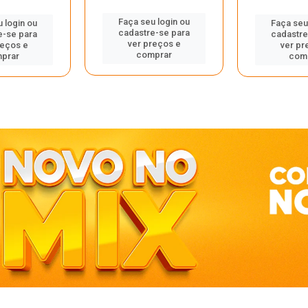
Faça seu login ou
 login ou
Faça seu
cadastre-se para
e-se para
cadastre
ver preços e
reços e
ver pr
comprar
prar
com