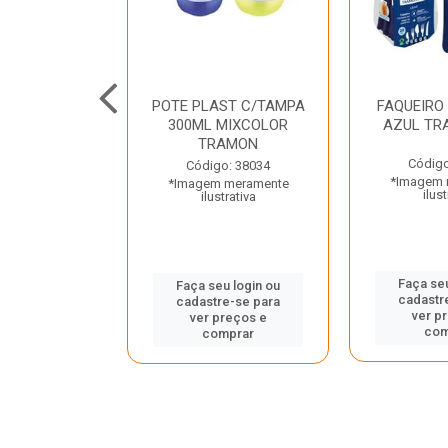
JUNTO
POTE PLAST C/TAMPA
FAQUEIRO
NTE INOX 2
300ML MIXCOLOR
AZUL TR
ENUS PRETO
TRAMON
ONTINA
Código
Código: 38034
*Imagem 
*Imagem meramente
o: 43214
ilust
ilustrativa
 meramente
trativa
Faça seu
Faça seu login ou
cadastr
cadastre-se para
u login ou
ver p
ver preços e
e-se para
com
comprar
reços e
mprar