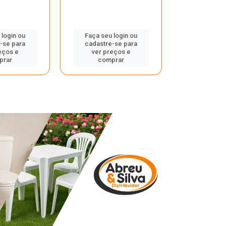
 login ou
Faça seu login ou
Faça seu 
-se para
cadastre-se para
cadastre
eços e
ver preços e
ver pr
prar
comprar
comp