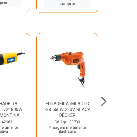
prar
comp
comprar
HADEIRA
FURADEIRA IMPACTO
MARTE
.1/2” 800W
3/8 560W 220V BLACK
PERFURADO
AMONTINA
DECKER
800W 2 6J 2
: 42963
Código: 33733
Código:
meramente
*Imagem meramente
*Imagem m
rativa
ilustrativa
ilustr