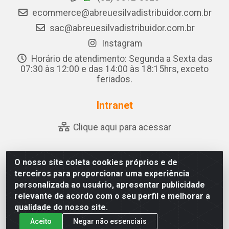
ecommerce@abreuesilvadistribuidor.com.br
sac@abreuesilvadistribuidor.com.br
Instagram
Horário de atendimento: Segunda a Sexta das
07:30 às 12:00 e das 14:00 às 18:15hrs, exceto
feriados.
Intranet
Clique aqui para acessar
O nosso site coleta cookies próprios e de
Abreu & Silva - Rua Padre Jose de Souza Leite, 265 - Ariado,
terceiros para proporcionar uma experiência
Olho D'Água das Flores/AL - CEP 57.442-000 - CNPJ
personalizada ao usuário, apresentar publicidade
04.790.656/0001-06
relevante de acordo com o seu perfil e melhorar a
qualidade do nosso site.
Aceito
Negar não essenciais