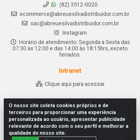
(82) 3512-0020
ecommerce@abreuesilvadistribuidor.com.br
sac@abreuesilvadistribuidor.com.br
Instagram
Horário de atendimento: Segunda a Sexta das
07:30 às 12:00 e das 14:00 às 18:15hrs, exceto
feriados.
Intranet
Clique aqui para acessar
O nosso site coleta cookies próprios e de
Abreu & Silva - Rua Padre Jose de Souza Leite, 265 - Ariado,
terceiros para proporcionar uma experiência
Olho D'Água das Flores/AL - CEP 57.442-000 - CNPJ
personalizada ao usuário, apresentar publicidade
04.790.656/0001-06
relevante de acordo com o seu perfil e melhorar a
qualidade do nosso site.