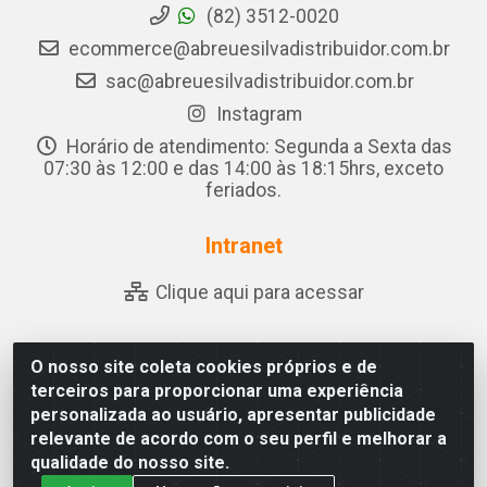
(82) 3512-0020
ecommerce@abreuesilvadistribuidor.com.br
sac@abreuesilvadistribuidor.com.br
Instagram
Horário de atendimento: Segunda a Sexta das
07:30 às 12:00 e das 14:00 às 18:15hrs, exceto
feriados.
Intranet
Clique aqui para acessar
O nosso site coleta cookies próprios e de
Abreu & Silva - Rua Padre Jose de Souza Leite, 265 - Ariado,
terceiros para proporcionar uma experiência
Olho D'Água das Flores/AL - CEP 57.442-000 - CNPJ
personalizada ao usuário, apresentar publicidade
04.790.656/0001-06
relevante de acordo com o seu perfil e melhorar a
qualidade do nosso site.