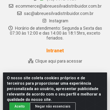
ecommerce@abreuesilvadistribuidor.com.br
sac@abreuesilvadistribuidor.com.br
Instagram
Horário de atendimento: Segunda a Sexta das
07:30 às 12:00 e das 14:00 às 18:15hrs, exceto
feriados.
Intranet
Clique aqui para acessar
O nosso site coleta cookies próprios e de
Abreu & Silva - Rua Padre Jose de Souza Leite, 265 - Ariado,
terceiros para proporcionar uma experiência
Olho D'Água das Flores/AL - CEP 57.442-000 - CNPJ
personalizada ao usuário, apresentar publicidade
04.790.656/0001-06
relevante de acordo com o seu perfil e melhorar a
qualidade do nosso site.
Aceito
Negar não essenciais