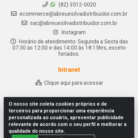
(82) 3512-0020
ecommerce@abreuesilvadistribuidor.com.br
sac@abreuesilvadistribuidor.com.br
Instagram
Horário de atendimento: Segunda a Sexta das
07:30 às 12:00 e das 14:00 às 18:15hrs, exceto
feriados.
Intranet
Clique aqui para acessar
O nosso site coleta cookies próprios e de
Abreu & Silva - Rua Padre Jose de Souza Leite, 265 - Ariado,
terceiros para proporcionar uma experiência
Olho D'Água das Flores/AL - CEP 57.442-000 - CNPJ
personalizada ao usuário, apresentar publicidade
04.790.656/0001-06
relevante de acordo com o seu perfil e melhorar a
qualidade do nosso site.