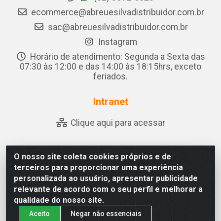
ecommerce@abreuesilvadistribuidor.com.br
sac@abreuesilvadistribuidor.com.br
Instagram
Horário de atendimento: Segunda a Sexta das
07:30 às 12:00 e das 14:00 às 18:15hrs, exceto
feriados.
Intranet
Clique aqui para acessar
O nosso site coleta cookies próprios e de
Abreu & Silva - Rua Padre Jose de Souza Leite, 265 - Ariado,
terceiros para proporcionar uma experiência
Olho D'Água das Flores/AL - CEP 57.442-000 - CNPJ
personalizada ao usuário, apresentar publicidade
04.790.656/0001-06
relevante de acordo com o seu perfil e melhorar a
qualidade do nosso site.
Aceito
Negar não essenciais