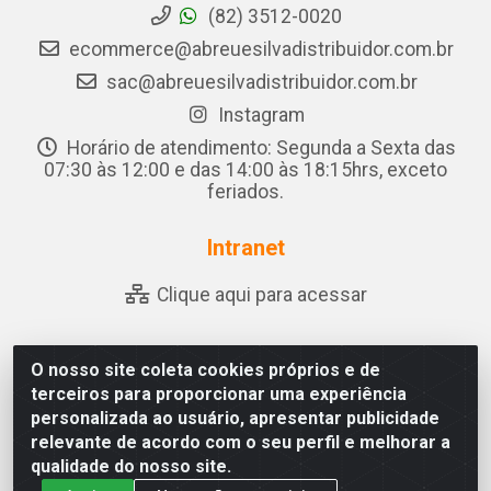
(82) 3512-0020
ecommerce@abreuesilvadistribuidor.com.br
sac@abreuesilvadistribuidor.com.br
Instagram
Horário de atendimento: Segunda a Sexta das
07:30 às 12:00 e das 14:00 às 18:15hrs, exceto
feriados.
Intranet
Clique aqui para acessar
O nosso site coleta cookies próprios e de
Abreu & Silva - Rua Padre Jose de Souza Leite, 265 - Ariado,
terceiros para proporcionar uma experiência
Olho D'Água das Flores/AL - CEP 57.442-000 - CNPJ
personalizada ao usuário, apresentar publicidade
04.790.656/0001-06
relevante de acordo com o seu perfil e melhorar a
qualidade do nosso site.