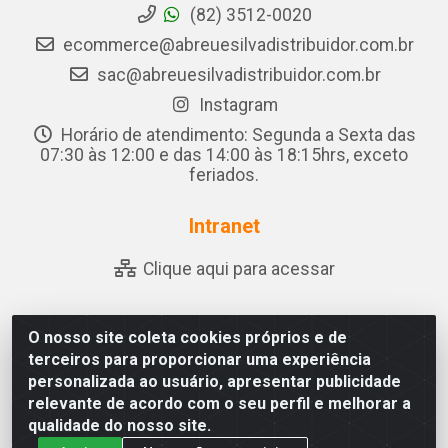
(82) 3512-0020
ecommerce@abreuesilvadistribuidor.com.br
sac@abreuesilvadistribuidor.com.br
Instagram
Horário de atendimento: Segunda a Sexta das
07:30 às 12:00 e das 14:00 às 18:15hrs, exceto
feriados.
Intranet
Clique aqui para acessar
O nosso site coleta cookies próprios e de
Abreu & Silva - Rua Padre Jose de Souza Leite, 265 - Ariado,
terceiros para proporcionar uma experiência
Olho D'Água das Flores/AL - CEP 57.442-000 - CNPJ
personalizada ao usuário, apresentar publicidade
04.790.656/0001-06
relevante de acordo com o seu perfil e melhorar a
qualidade do nosso site.