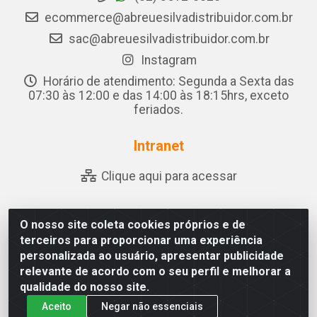
ecommerce@abreuesilvadistribuidor.com.br
sac@abreuesilvadistribuidor.com.br
Instagram
Horário de atendimento: Segunda a Sexta das
07:30 às 12:00 e das 14:00 às 18:15hrs, exceto
feriados.
Intranet
Clique aqui para acessar
O nosso site coleta cookies próprios e de
Abreu & Silva - Rua Padre Jose de Souza Leite, 265 - Ariado,
terceiros para proporcionar uma experiência
Olho D'Água das Flores/AL - CEP 57.442-000 - CNPJ
personalizada ao usuário, apresentar publicidade
04.790.656/0001-06
relevante de acordo com o seu perfil e melhorar a
qualidade do nosso site.
Aceito
Negar não essenciais