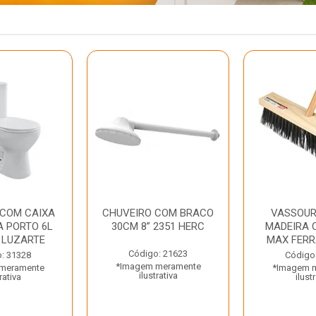
 COM CAIXA
CHUVEIRO COM BRACO
VASSOUR
 PORTO 6L
30CM 8” 2351 HERC
MADEIRA 
 LUZARTE
MAX FER
Código: 21623
: 31328
Código
*Imagem meramente
meramente
*Imagem 
ilustrativa
rativa
ilust