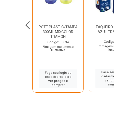
JUNTO
POTE PLAST C/TAMPA
FAQUEIRO
NTE INOX 2
300ML MIXCOLOR
AZUL TR
ENUS PRETO
TRAMON
ONTINA
Código
Código: 38034
*Imagem 
*Imagem meramente
o: 43214
ilust
ilustrativa
 meramente
trativa
Faça seu
Faça seu login ou
cadastr
cadastre-se para
u login ou
ver p
ver preços e
e-se para
com
comprar
reços e
mprar