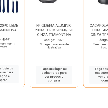
 20PC LEME
FRIGIDEIRA ALUMINIO
CACAROLA
AMONTINA
20CM TURIM 20260/620
COM TAM
CINZA TRAMONTINA
CINZA TR
: 46791
Código: 36378
Código
meramente
*Imagem meramente
*Imagem 
rativa
ilustrativa
ilust
 login ou
Faça seu login ou
Faça seu
e-se para
cadastre-se para
cadastre
reços e
ver preços e
ver pr
prar
comprar
com