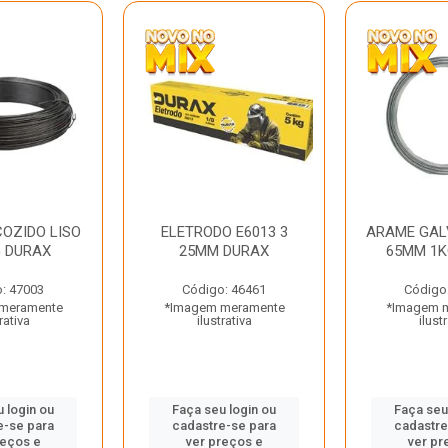
OZIDO LISO
ELETRODO E6013 3
ARAME GAL
G DURAX
25MM DURAX
65MM 1K
: 47003
Código: 46461
Código
meramente
*Imagem meramente
*Imagem 
rativa
ilustrativa
ilust
 login ou
Faça seu login ou
Faça seu
e-se para
cadastre-se para
cadastre
reços e
ver preços e
ver pr