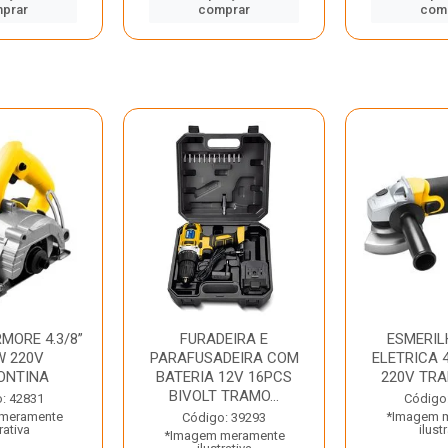
prar
comprar
com
MORE 4.3/8”
FURADEIRA E
ESMERIL
W 220V
PARAFUSADEIRA COM
ELETRICA 4
ONTINA
BATERIA 12V 16PCS
220V TR
BIVOLT TRAMO...
: 42831
Código
meramente
*Imagem 
Código: 39293
rativa
ilust
*Imagem meramente