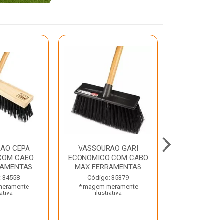
AO CEPA
VASSOURAO GARI
LAVATORIO
COM CABO
ECONOMICO COM CABO
BRANCO MA
RAMENTAS
MAX FERRAMENTAS
Código:
: 34558
Código: 35379
*Imagem m
meramente
*Imagem meramente
ilustr
rativa
ilustrativa