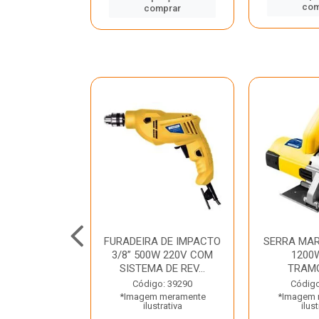
mprar
com
comprar
TELETE
FURADEIRA DE IMPACTO
SERRA MAR
OR/ROMPEDOR
3/8” 500W 220V COM
1200
 220V DEWALT
SISTEMA DE REV...
TRAM
o: 33734
Código: 39290
Código
 meramente
*Imagem meramente
*Imagem 
trativa
ilustrativa
ilust