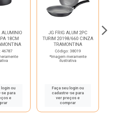
 ALUMINIO
JG FRIG ALUM 2PC
CONJ
PA 18CM
TURIM 20198/660 CINZA
TRINCHANT
AMONTINA
TRAMONTINA
PECAS PLE
TRAMO
: 46787
Código: 38019
meramente
*Imagem meramente
Código:
rativa
ilustrativa
*Imagem m
ilustr
 login ou
Faça seu login ou
-se para
cadastre-se para
Faça seu 
eços e
ver preços e
cadastre
prar
comprar
ver pr
comp