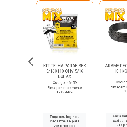
C GALV 3/16
KIT TELHA PARAF SEX
ARAME REC
 DURAX
5/16X110 CHV 5/16
18 1K
DURAX
o: 47012
Código
Código: 46459
 meramente
*Imagem 
*Imagem meramente
trativa
ilust
ilustrativa
u login ou
Faça seu
Faça seu login ou
e-se para
cadastr
cadastre-se para
reços e
ver p
ver preços e