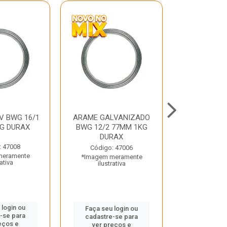
V BWG 16/1
ARAME GALVANIZADO
BARRA ROSC
G DURAX
BWG 12/2 77MM 1KG
UNC D
DURAX
: 47008
Código:
Código: 47006
meramente
*Imagem m
*Imagem meramente
rativa
ilustr
ilustrativa
 login ou
Faça seu 
Faça seu login ou
-se para
cadastre
cadastre-se para
eços e
ver pr
ver preços e