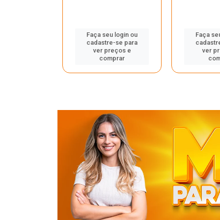
u login ou
Faça seu login ou
Faça seu
e-se para
cadastre-se para
cadastr
reços e
ver preços e
ver p
mprar
comprar
com