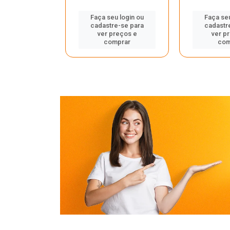
u login ou
Faça seu login ou
Faça seu
e-se para
cadastre-se para
cadastr
reços e
ver preços e
ver p
mprar
comprar
com