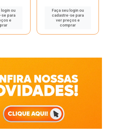
Faça seu 
 login ou
Faça seu login ou
cadastre
-se para
cadastre-se para
ver pr
eços e
ver preços e
comp
prar
comprar