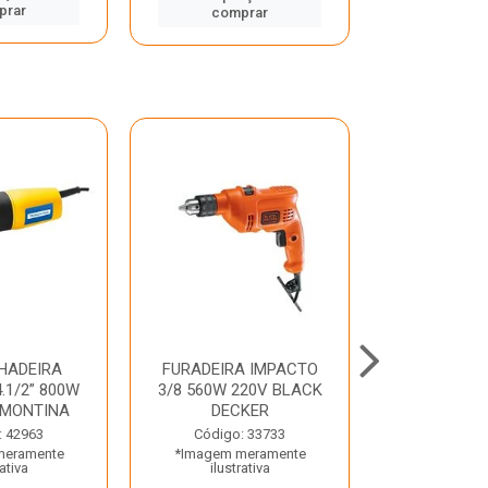
prar
comp
comprar
HADEIRA
FURADEIRA IMPACTO
MARTE
.1/2” 800W
3/8 560W 220V BLACK
PERFURADO
AMONTINA
DECKER
800W 2 6J 2
: 42963
Código: 33733
Código:
meramente
*Imagem meramente
*Imagem m
rativa
ilustrativa
ilustr