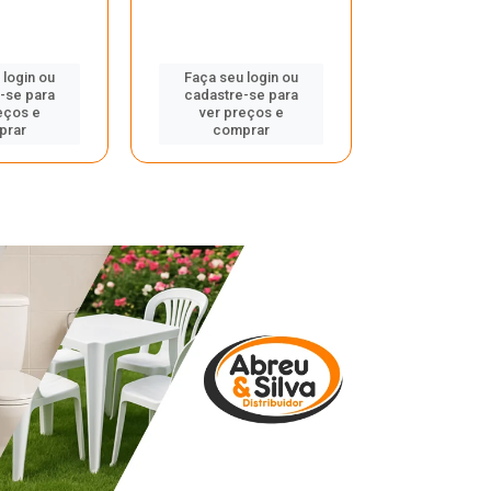
 login ou
Faça seu login ou
Faça seu 
-se para
cadastre-se para
cadastre
eços e
ver preços e
ver pr
prar
comprar
comp