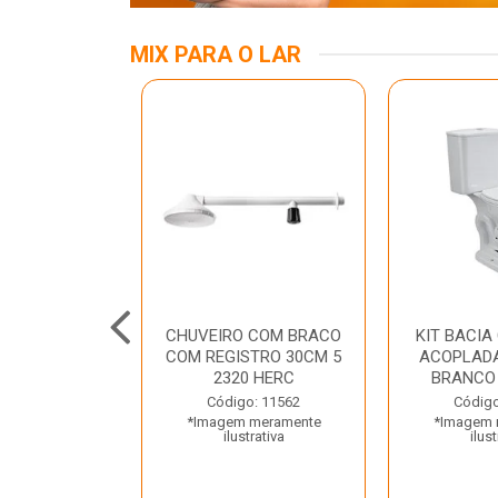
MIX PARA O LAR
ALUMINIO 03
CHUVEIRO COM BRACO
KIT BACIA
TRAMONTINA
COM REGISTRO 30CM 5
ACOPLADA
2320 HERC
BRANCO
o: 45797
Código: 11562
Código
 meramente
*Imagem meramente
*Imagem 
trativa
ilustrativa
ilust