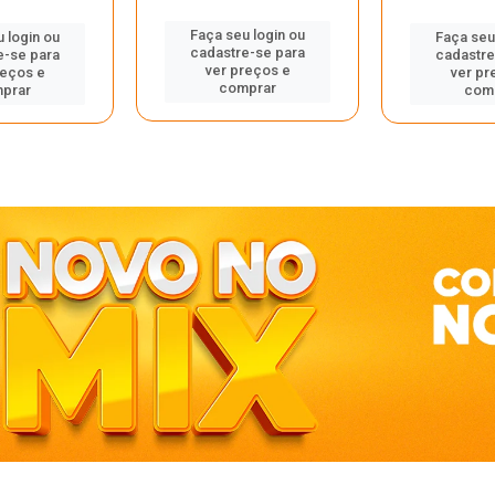
Faça seu login ou
 login ou
Faça seu
cadastre-se para
e-se para
cadastre
ver preços e
reços e
ver pr
comprar
prar
com