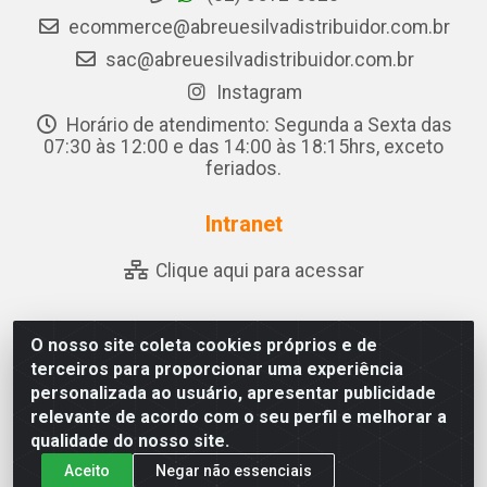
ecommerce@abreuesilvadistribuidor.com.br
sac@abreuesilvadistribuidor.com.br
Instagram
Horário de atendimento: Segunda a Sexta das
07:30 às 12:00 e das 14:00 às 18:15hrs, exceto
feriados.
Intranet
Clique aqui para acessar
O nosso site coleta cookies próprios e de
Abreu & Silva - Rua Padre Jose de Souza Leite, 265 - Ariado,
terceiros para proporcionar uma experiência
Olho D'Água das Flores/AL - CEP 57.442-000 - CNPJ
personalizada ao usuário, apresentar publicidade
04.790.656/0001-06
relevante de acordo com o seu perfil e melhorar a
qualidade do nosso site.
Aceito
Negar não essenciais