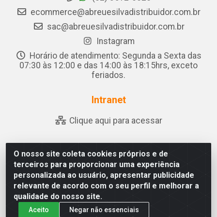
ecommerce@abreuesilvadistribuidor.com.br
sac@abreuesilvadistribuidor.com.br
Instagram
Horário de atendimento: Segunda a Sexta das
07:30 às 12:00 e das 14:00 às 18:15hrs, exceto
feriados.
Intranet
Clique aqui para acessar
O nosso site coleta cookies próprios e de
Abreu & Silva - Rua Padre Jose de Souza Leite, 265 - Ariado,
terceiros para proporcionar uma experiência
Olho D'Água das Flores/AL - CEP 57.442-000 - CNPJ
personalizada ao usuário, apresentar publicidade
04.790.656/0001-06
relevante de acordo com o seu perfil e melhorar a
qualidade do nosso site.
Aceito
Negar não essenciais