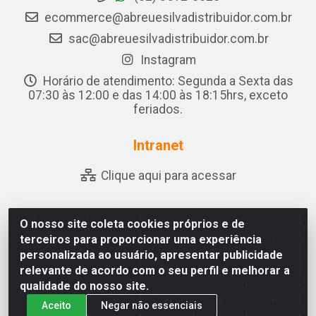
ecommerce@abreuesilvadistribuidor.com.br
sac@abreuesilvadistribuidor.com.br
Instagram
Horário de atendimento: Segunda a Sexta das
07:30 às 12:00 e das 14:00 às 18:15hrs, exceto
feriados.
Intranet
Clique aqui para acessar
O nosso site coleta cookies próprios e de
Abreu & Silva - Rua Padre Jose de Souza Leite, 265 - Ariado,
terceiros para proporcionar uma experiência
Olho D'Água das Flores/AL - CEP 57.442-000 - CNPJ
personalizada ao usuário, apresentar publicidade
04.790.656/0001-06
relevante de acordo com o seu perfil e melhorar a
qualidade do nosso site.
Aceito
Negar não essenciais