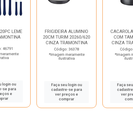
 20PC LEME
FRIGIDEIRA ALUMINIO
CACAROLA
AMONTINA
20CM TURIM 20260/620
COM TAM
CINZA TRAMONTINA
CINZA TR
: 46791
Código: 36378
Código
meramente
*Imagem meramente
*Imagem 
rativa
ilustrativa
ilust
 login ou
Faça seu login ou
Faça seu
e-se para
cadastre-se para
cadastre
reços e
ver preços e
ver pr
prar
comprar
com