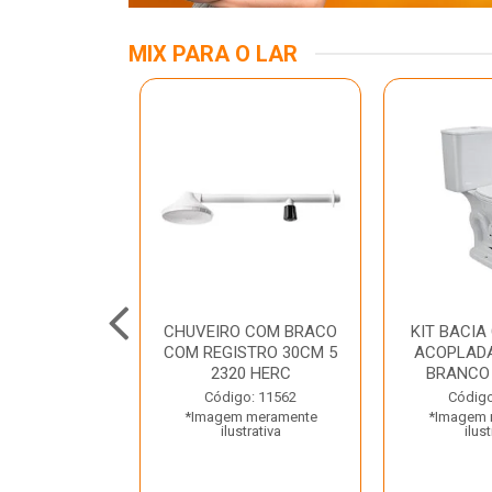
MIX PARA O LAR
A MESA LED
CHUVEIRO COM BRACO
KIT BACIA
 BIV BRANCA
COM REGISTRO 30CM 5
ACOPLADA
ROLUX
2320 HERC
BRANCO
o: 45969
Código: 11562
Código
 meramente
*Imagem meramente
*Imagem 
trativa
ilustrativa
ilust