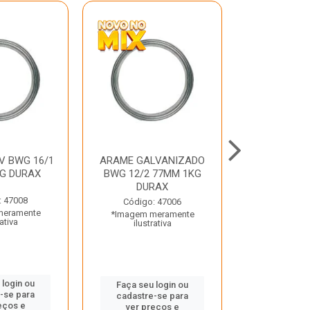
V BWG 16/1
ARAME GALVANIZADO
BARRA ROSC
G DURAX
BWG 12/2 77MM 1KG
UNC D
DURAX
: 47008
Código:
Código: 47006
meramente
*Imagem m
*Imagem meramente
rativa
ilustr
ilustrativa
 login ou
Faça seu 
Faça seu login ou
-se para
cadastre
cadastre-se para
eços e
ver pr
ver preços e