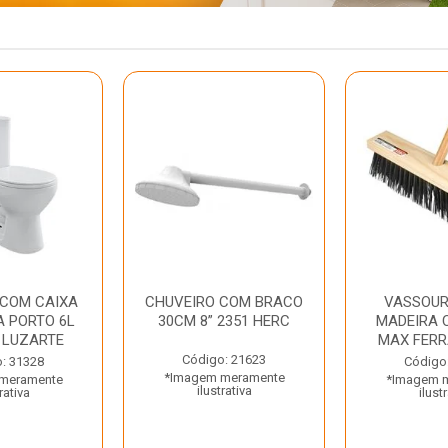
 COM CAIXA
CHUVEIRO COM BRACO
VASSOUR
 PORTO 6L
30CM 8” 2351 HERC
MADEIRA 
 LUZARTE
MAX FER
Código: 21623
: 31328
Código
*Imagem meramente
meramente
*Imagem 
ilustrativa
rativa
ilust