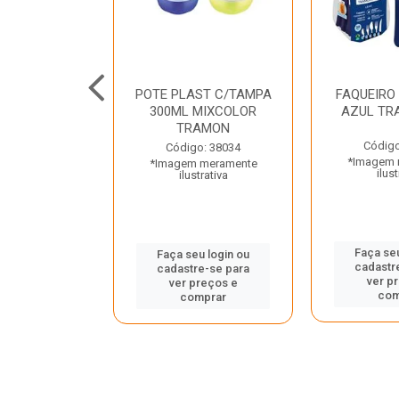
JUNTO
POTE PLAST C/TAMPA
FAQUEIRO
NTE INOX 2
300ML MIXCOLOR
AZUL TR
ENUS PRETO
TRAMON
ONTINA
Código
Código: 38034
*Imagem 
*Imagem meramente
o: 43214
ilust
ilustrativa
 meramente
trativa
Faça seu
Faça seu login ou
cadastr
cadastre-se para
u login ou
ver p
ver preços e
e-se para
com
comprar
reços e
mprar