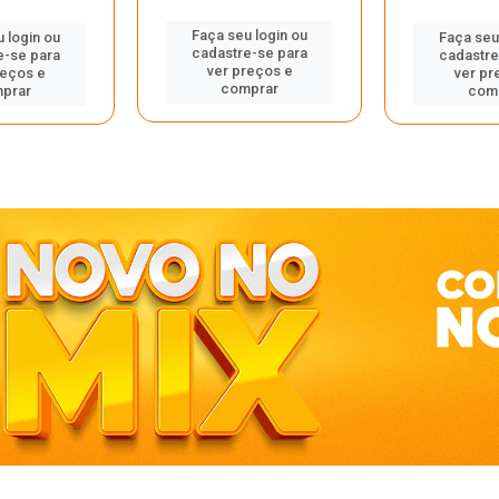
Faça seu login ou
 login ou
Faça seu
cadastre-se para
e-se para
cadastre
ver preços e
reços e
ver pr
comprar
prar
com