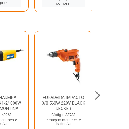
prar
comp
comprar
HADEIRA
FURADEIRA IMPACTO
MARTE
.1/2” 800W
3/8 560W 220V BLACK
PERFURADO
AMONTINA
DECKER
800W 2 6J 2
: 42963
Código: 33733
Código:
meramente
*Imagem meramente
*Imagem m
rativa
ilustrativa
ilustr