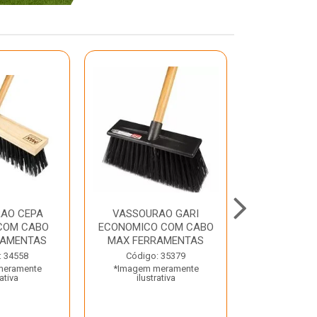
AO CEPA
VASSOURAO GARI
LAVATORIO
COM CABO
ECONOMICO COM CABO
BRANCO MA
RAMENTAS
MAX FERRAMENTAS
Código:
: 34558
Código: 35379
*Imagem m
meramente
*Imagem meramente
ilustr
rativa
ilustrativa