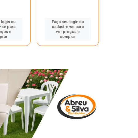
 login ou
Faça seu login ou
Faça seu 
-se para
cadastre-se para
cadastre
eços e
ver preços e
ver pr
prar
comprar
comp