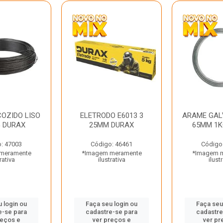
OZIDO LISO
ELETRODO E6013 3
ARAME GAL
G DURAX
25MM DURAX
65MM 1K
: 47003
Código: 46461
Código
meramente
*Imagem meramente
*Imagem 
rativa
ilustrativa
ilust
 login ou
Faça seu login ou
Faça seu
e-se para
cadastre-se para
cadastre
reços e
ver preços e
ver pr