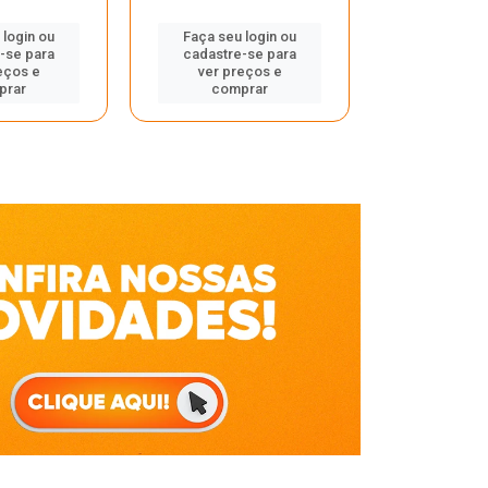
Faça seu 
 login ou
Faça seu login ou
cadastre
-se para
cadastre-se para
ver pr
eços e
ver preços e
comp
prar
comprar