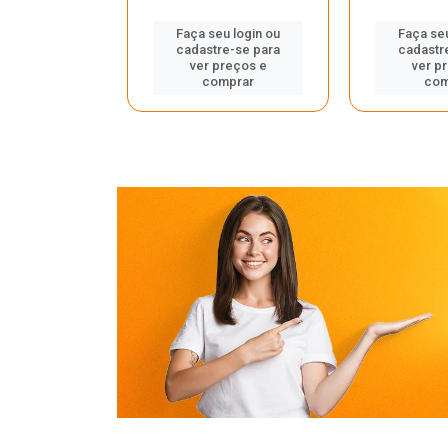
u login ou
Faça seu login ou
Faça seu
e-se para
cadastre-se para
cadastr
reços e
ver preços e
ver p
mprar
comprar
com