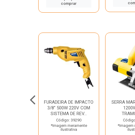
mprar
com
comprar
TELETE
FURADEIRA DE IMPACTO
SERRA MAR
OR/ROMPEDOR
3/8” 500W 220V COM
1200
 220V DEWALT
SISTEMA DE REV...
TRAM
o: 33734
Código: 39290
Código
 meramente
*Imagem meramente
*Imagem 
trativa
ilustrativa
ilust