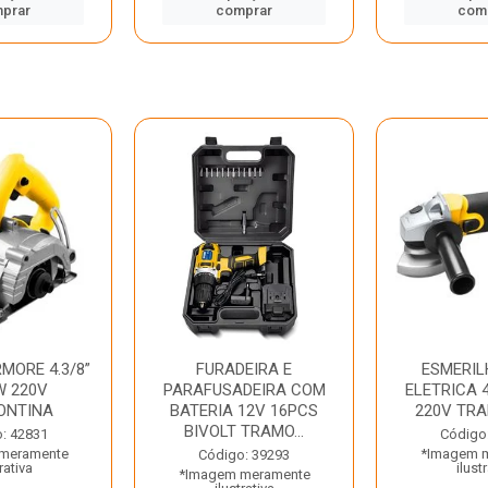
prar
comprar
com
MORE 4.3/8”
FURADEIRA E
ESMERIL
W 220V
PARAFUSADEIRA COM
ELETRICA 4
ONTINA
BATERIA 12V 16PCS
220V TR
BIVOLT TRAMO...
: 42831
Código
meramente
*Imagem 
Código: 39293
rativa
ilust
*Imagem meramente