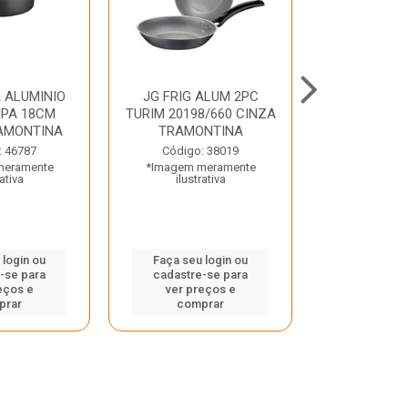
 ALUMINIO
JG FRIG ALUM 2PC
CONJ
PA 18CM
TURIM 20198/660 CINZA
TRINCHANT
AMONTINA
TRAMONTINA
PECAS PLE
TRAMO
: 46787
Código: 38019
meramente
*Imagem meramente
Código:
rativa
ilustrativa
*Imagem m
ilustr
 login ou
Faça seu login ou
-se para
cadastre-se para
Faça seu 
eços e
ver preços e
cadastre
prar
comprar
ver pr
comp