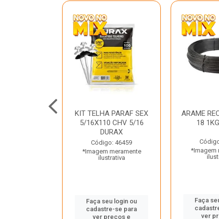
C GALV 3/16
KIT TELHA PARAF SEX
ARAME REC
 DURAX
5/16X110 CHV 5/16
18 1K
DURAX
o: 47012
Código
Código: 46459
 meramente
*Imagem 
*Imagem meramente
trativa
ilust
ilustrativa
u login ou
Faça seu
Faça seu login ou
e-se para
cadastr
cadastre-se para
reços e
ver p
ver preços e