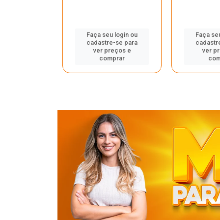
u login ou
Faça seu login ou
Faça seu
e-se para
cadastre-se para
cadastr
reços e
ver preços e
ver p
mprar
comprar
com