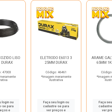
OZIDO LISO
ELETRODO E6013 3
ARAME GAL
G DURAX
25MM DURAX
65MM 1K
: 47003
Código: 46461
Código
meramente
*Imagem meramente
*Imagem 
rativa
ilustrativa
ilust
 login ou
Faça seu login ou
Faça seu
e-se para
cadastre-se para
cadastre
reços e
ver preços e
ver pr