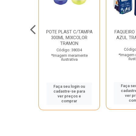
JUNTO
POTE PLAST C/TAMPA
FAQUEIRO
NTE INOX 2
300ML MIXCOLOR
AZUL TR
ENUS PRETO
TRAMON
ONTINA
Código
Código: 38034
*Imagem 
*Imagem meramente
o: 43214
ilust
ilustrativa
 meramente
trativa
Faça seu
Faça seu login ou
cadastr
cadastre-se para
u login ou
ver p
ver preços e
e-se para
com
comprar
reços e
mprar