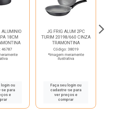
 ALUMINIO
JG FRIG ALUM 2PC
CONJ
PA 18CM
TURIM 20198/660 CINZA
TRINCHANT
AMONTINA
TRAMONTINA
PECAS PLE
TRAMO
: 46787
Código: 38019
meramente
*Imagem meramente
Código:
rativa
ilustrativa
*Imagem m
ilustr
 login ou
Faça seu login ou
-se para
cadastre-se para
Faça seu 
eços e
ver preços e
cadastre
prar
comprar
ver pr
comp