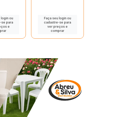
 login ou
Faça seu login ou
Faça seu 
-se para
cadastre-se para
cadastre
eços e
ver preços e
ver pr
prar
comprar
comp