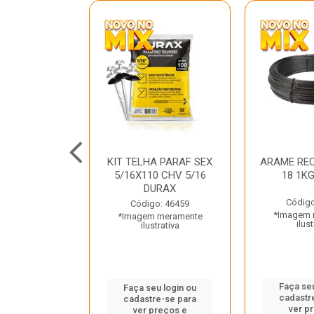
C GALV 3/16
KIT TELHA PARAF SEX
ARAME REC
 DURAX
5/16X110 CHV 5/16
18 1K
DURAX
o: 47012
Código
Código: 46459
 meramente
*Imagem 
*Imagem meramente
trativa
ilust
ilustrativa
u login ou
Faça seu
Faça seu login ou
e-se para
cadastr
cadastre-se para
reços e
ver p
ver preços e