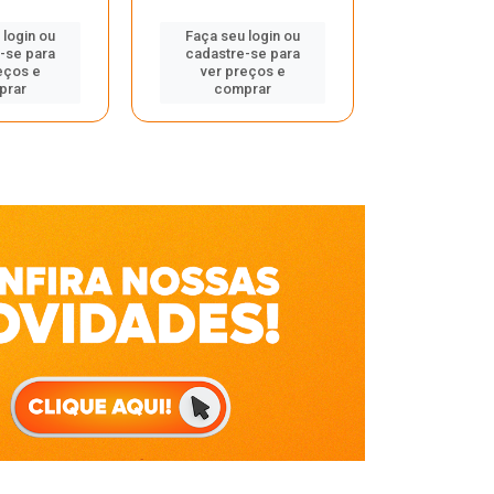
Faça seu 
 login ou
Faça seu login ou
cadastre
-se para
cadastre-se para
ver pr
eços e
ver preços e
comp
prar
comprar