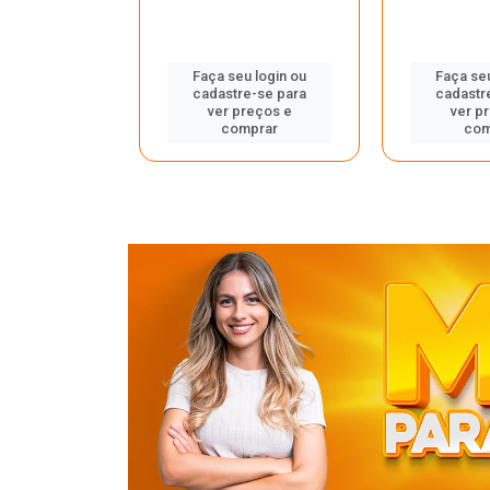
u login ou
Faça seu login ou
Faça seu
e-se para
cadastre-se para
cadastr
reços e
ver preços e
ver p
mprar
comprar
com