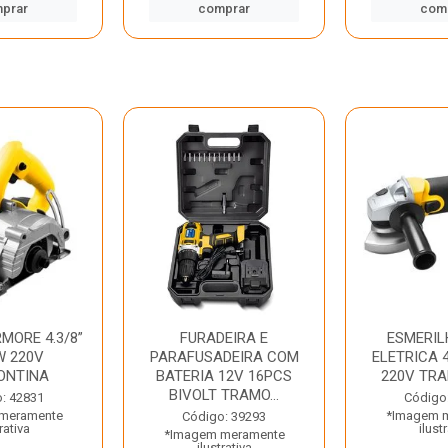
prar
comprar
com
MORE 4.3/8”
FURADEIRA E
ESMERIL
W 220V
PARAFUSADEIRA COM
ELETRICA 4
ONTINA
BATERIA 12V 16PCS
220V TR
BIVOLT TRAMO...
: 42831
Código
meramente
*Imagem 
Código: 39293
rativa
ilust
*Imagem meramente
ilustrativa