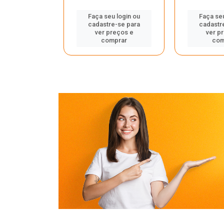
u login ou
Faça seu login ou
Faça seu
e-se para
cadastre-se para
cadastr
reços e
ver preços e
ver p
mprar
comprar
com