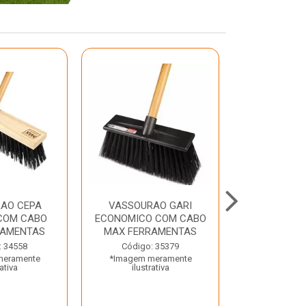
AO CEPA
VASSOURAO GARI
LAVATORIO
COM CABO
ECONOMICO COM CABO
BRANCO MA
RAMENTAS
MAX FERRAMENTAS
Código:
: 34558
Código: 35379
*Imagem m
meramente
*Imagem meramente
ilustr
rativa
ilustrativa