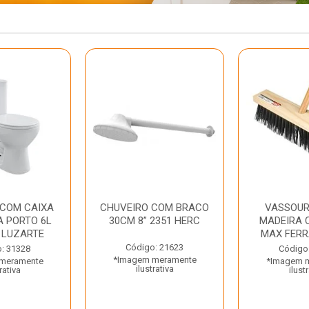
 COM CAIXA
CHUVEIRO COM BRACO
VASSOUR
 PORTO 6L
30CM 8” 2351 HERC
MADEIRA 
 LUZARTE
MAX FER
Código: 21623
: 31328
Código
*Imagem meramente
meramente
*Imagem 
ilustrativa
rativa
ilust