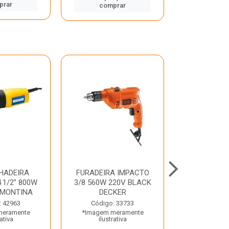
prar
comp
comprar
HADEIRA
FURADEIRA IMPACTO
MARTE
.1/2” 800W
3/8 560W 220V BLACK
PERFURADO
AMONTINA
DECKER
800W 2 6J 2
: 42963
Código: 33733
Código:
meramente
*Imagem meramente
*Imagem m
rativa
ilustrativa
ilustr