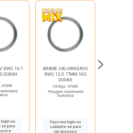
V BWG 16/1
ARAME GALVANIZADO
BARRA ROSC
G DURAX
BWG 12/2 77MM 1KG
UNC D
DURAX
: 47008
Código:
Código: 47006
meramente
*Imagem m
*Imagem meramente
rativa
ilustr
ilustrativa
 login ou
Faça seu 
Faça seu login ou
-se para
cadastre
cadastre-se para
eços e
ver pr
ver preços e