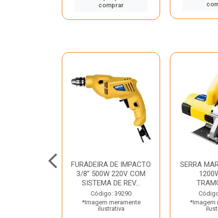
mprar
com
comprar
TELETE
FURADEIRA DE IMPACTO
SERRA MAR
OR/ROMPEDOR
3/8” 500W 220V COM
1200
 220V DEWALT
SISTEMA DE REV...
TRAM
o: 33734
Código: 39290
Código
 meramente
*Imagem meramente
*Imagem 
trativa
ilustrativa
ilust