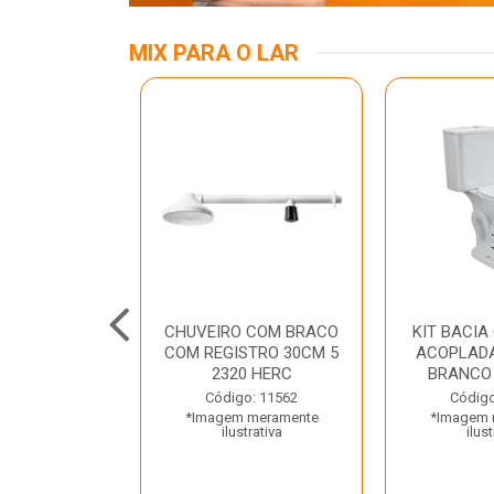
MIX PARA O LAR
INOX APOIO
CHUVEIRO COM BRACO
KIT BACIA
 NEW RAGGI
COM REGISTRO 30CM 5
ACOPLADA
TR
2320 HERC
BRANCO
o: 43456
Código: 11562
Código
 meramente
*Imagem meramente
*Imagem 
trativa
ilustrativa
ilust