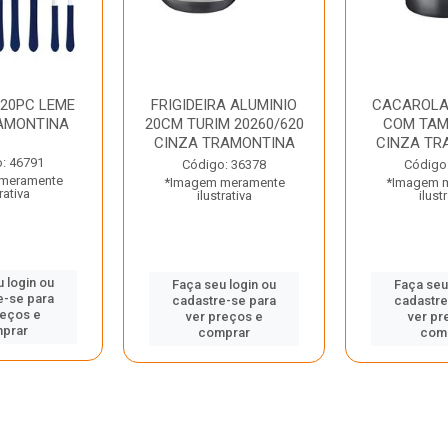
 20PC LEME
FRIGIDEIRA ALUMINIO
CACAROLA
AMONTINA
20CM TURIM 20260/620
COM TAM
CINZA TRAMONTINA
CINZA TR
: 46791
Código: 36378
Código
meramente
*Imagem meramente
*Imagem 
rativa
ilustrativa
ilust
 login ou
Faça seu login ou
Faça seu
e-se para
cadastre-se para
cadastre
reços e
ver preços e
ver pr
prar
comprar
com