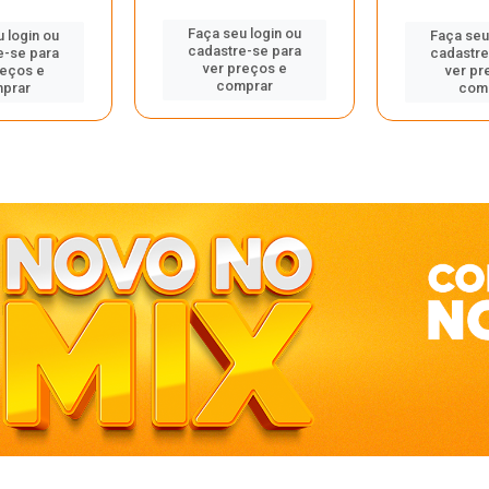
Faça seu login ou
 login ou
Faça seu
cadastre-se para
e-se para
cadastre
ver preços e
reços e
ver pr
comprar
prar
com