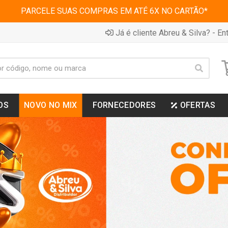
PARCELE SUAS COMPRAS EM ATÉ 6X NO CARTÃO*
Já é cliente Abreu & Silva? - Ent
OS
NOVO NO MIX
FORNECEDORES
OFERTAS