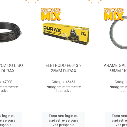
OZIDO LISO
ELETRODO E6013 3
ARAME GAL
G DURAX
25MM DURAX
65MM 1K
: 47003
Código: 46461
Código
meramente
*Imagem meramente
*Imagem 
rativa
ilustrativa
ilust
 login ou
Faça seu login ou
Faça seu
e-se para
cadastre-se para
cadastre
reços e
ver preços e
ver pr