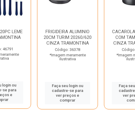
 20PC LEME
FRIGIDEIRA ALUMINIO
CACAROLA
AMONTINA
20CM TURIM 20260/620
COM TAM
CINZA TRAMONTINA
CINZA TR
: 46791
Código: 36378
Código
meramente
*Imagem meramente
*Imagem 
rativa
ilustrativa
ilust
 login ou
Faça seu login ou
Faça seu
e-se para
cadastre-se para
cadastre
reços e
ver preços e
ver pr
prar
comprar
com