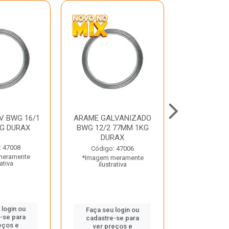
V BWG 16/1
ARAME GALVANIZADO
BARRA ROSC
G DURAX
BWG 12/2 77MM 1KG
UNC D
DURAX
: 47008
Código:
Código: 47006
meramente
*Imagem m
*Imagem meramente
rativa
ilustr
ilustrativa
 login ou
Faça seu 
Faça seu login ou
-se para
cadastre
cadastre-se para
eços e
ver pr
ver preços e