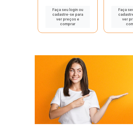
u login ou
Faça seu login ou
Faça seu
e-se para
cadastre-se para
cadastr
reços e
ver preços e
ver p
mprar
comprar
com