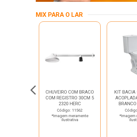
MIX PARA O LAR
ALUMINIO 03
CHUVEIRO COM BRACO
KIT BACIA
TRAMONTINA
COM REGISTRO 30CM 5
ACOPLADA
2320 HERC
BRANCO
o: 45797
Código: 11562
Código
 meramente
*Imagem meramente
*Imagem 
trativa
ilustrativa
ilust