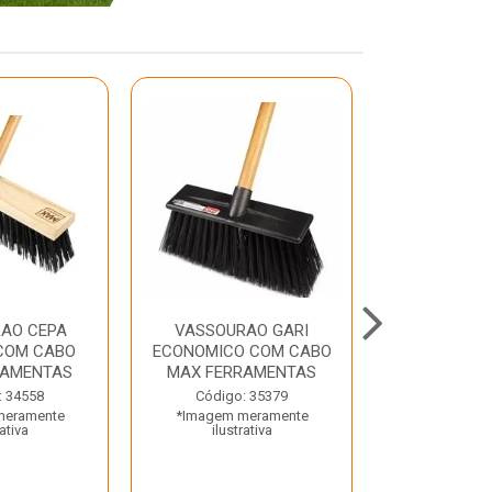
AO CEPA
VASSOURAO GARI
LAVATORIO
COM CABO
ECONOMICO COM CABO
BRANCO MA
RAMENTAS
MAX FERRAMENTAS
Código:
: 34558
Código: 35379
*Imagem m
meramente
*Imagem meramente
ilustr
rativa
ilustrativa