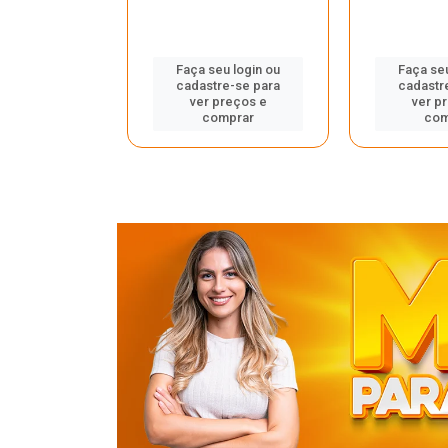
u login ou
Faça seu login ou
Faça seu
e-se para
cadastre-se para
cadastr
reços e
ver preços e
ver p
mprar
comprar
com