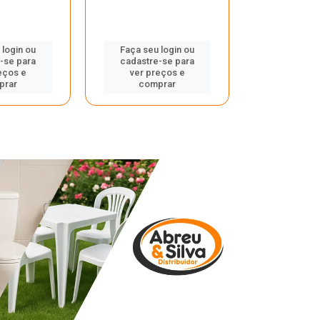
 login ou
Faça seu login ou
Faça seu 
-se para
cadastre-se para
cadastre
eços e
ver preços e
ver pr
prar
comprar
comp