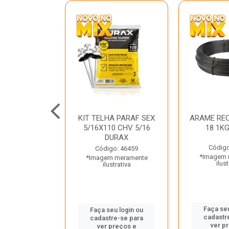
C GALV 3/16
KIT TELHA PARAF SEX
ARAME REC
 DURAX
5/16X110 CHV 5/16
18 1K
DURAX
o: 47012
Código
Código: 46459
 meramente
*Imagem 
*Imagem meramente
trativa
ilust
ilustrativa
u login ou
Faça seu
Faça seu login ou
e-se para
cadastr
cadastre-se para
reços e
ver p
ver preços e