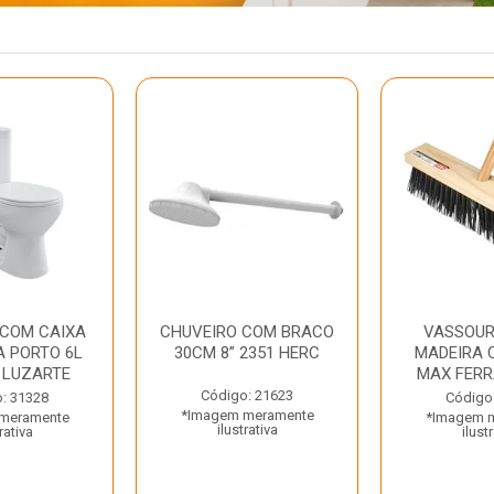
 COM CAIXA
CHUVEIRO COM BRACO
VASSOUR
 PORTO 6L
30CM 8” 2351 HERC
MADEIRA 
 LUZARTE
MAX FER
Código: 21623
: 31328
Código
*Imagem meramente
meramente
*Imagem 
ilustrativa
rativa
ilust