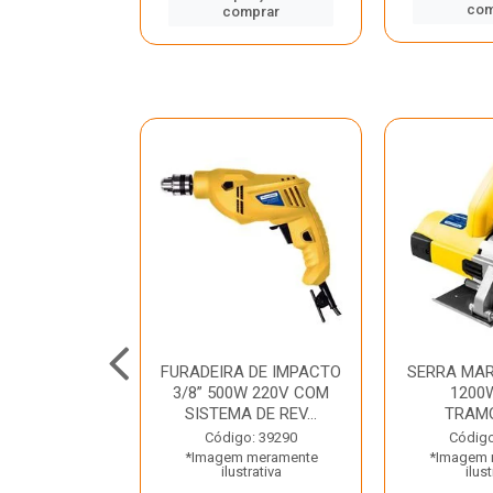
mprar
com
comprar
TELETE
FURADEIRA DE IMPACTO
SERRA MAR
OR/ROMPEDOR
3/8” 500W 220V COM
1200
 220V DEWALT
SISTEMA DE REV...
TRAM
o: 33734
Código: 39290
Código
 meramente
*Imagem meramente
*Imagem 
trativa
ilustrativa
ilust