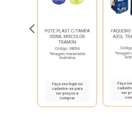
JUNTO
POTE PLAST C/TAMPA
FAQUEIRO
NTE INOX 2
300ML MIXCOLOR
AZUL TR
ENUS PRETO
TRAMON
ONTINA
Código
Código: 38034
*Imagem 
*Imagem meramente
o: 43214
ilust
ilustrativa
 meramente
trativa
Faça seu
Faça seu login ou
cadastr
cadastre-se para
u login ou
ver p
ver preços e
e-se para
com
comprar
reços e
mprar