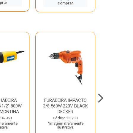
prar
comp
comprar
HADEIRA
FURADEIRA IMPACTO
MARTE
.1/2” 800W
3/8 560W 220V BLACK
PERFURADO
AMONTINA
DECKER
800W 2 6J 2
: 42963
Código: 33733
Código:
meramente
*Imagem meramente
*Imagem m
rativa
ilustrativa
ilustr