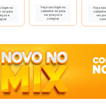
Faça seu login ou
 login ou
Faça seu
cadastre-se para
e-se para
cadastre
ver preços e
reços e
ver pr
comprar
prar
com