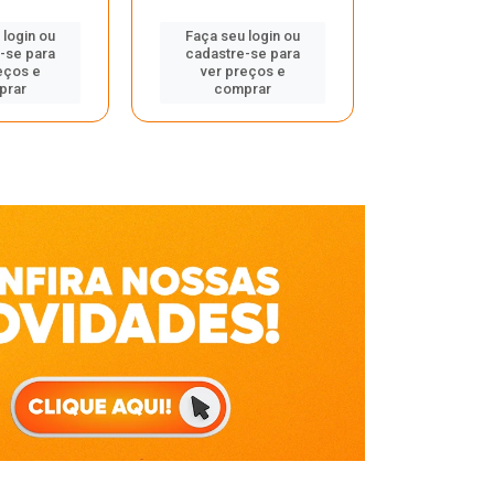
Faça seu 
 login ou
Faça seu login ou
cadastre
-se para
cadastre-se para
ver pr
eços e
ver preços e
comp
prar
comprar