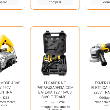
prar
comprar
com
MORE 4.3/8”
FURADEIRA E
ESMERIL
W 220V
PARAFUSADEIRA COM
ELETRICA 4
ONTINA
BATERIA 12V 16PCS
220V TR
BIVOLT TRAMO...
: 42831
Código
meramente
*Imagem 
Código: 39293
rativa
ilust
*Imagem meramente
ilustrativa