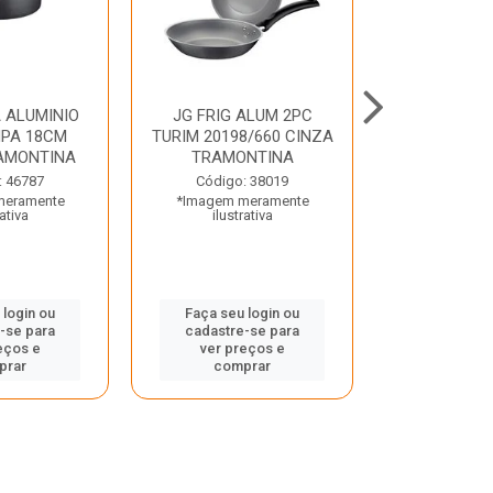
 ALUMINIO
JG FRIG ALUM 2PC
CONJ
PA 18CM
TURIM 20198/660 CINZA
TRINCHANT
AMONTINA
TRAMONTINA
PECAS PLE
TRAMO
: 46787
Código: 38019
meramente
*Imagem meramente
Código:
rativa
ilustrativa
*Imagem m
ilustr
 login ou
Faça seu login ou
-se para
cadastre-se para
Faça seu 
eços e
ver preços e
cadastre
prar
comprar
ver pr
comp