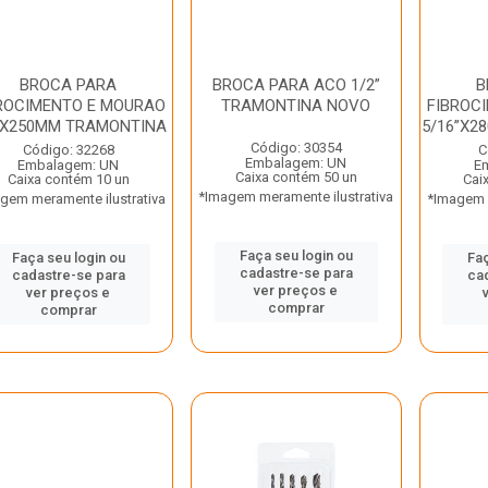
BROCA PARA
BROCA PARA ACO 1/2”
B
ROCIMENTO E MOURAO
TRAMONTINA NOVO
FIBROC
”X250MM TRAMONTINA
5/16”X2
Código: 30354
Código: 32268
C
Embalagem: UN
Embalagem: UN
E
Caixa contém 50 un
Caixa contém 10 un
Cai
*Imagem meramente ilustrativa
gem meramente ilustrativa
*Imagem m
Faça seu login ou
Faça seu login ou
Faç
cadastre-se para
cadastre-se para
ca
ver preços e
ver preços e
comprar
comprar