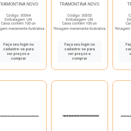
TRAMONTINA NOVO
TRAMONTINA NOVO
T
Código: 30364
Código: 30353
C
Embalagem: UN
Embalagem: UN
E
Caixa contém 100 un
Caixa contém 100 un
Cai
gem meramente ilustrativa
*Imagem meramente ilustrativa
*Imagem m
Faça seu login ou
Faça seu login ou
Faç
cadastre-se para
cadastre-se para
ca
ver preços e
ver preços e
comprar
comprar