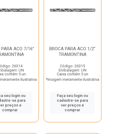
 PARA ACO 7/16”
BROCA PARA ACO 1/2”
RAMONTINA
TRAMONTINA
ódigo: 26314
Código: 26315
mbalagem: UN
Embalagem: UN
xa contém 5 un
Caixa contém 5 un
eramente ilustrativa
*Imagem meramente ilustrativa
a seu login ou
Faça seu login ou
dastre-se para
cadastre-se para
ver preços e
ver preços e
comprar
comprar