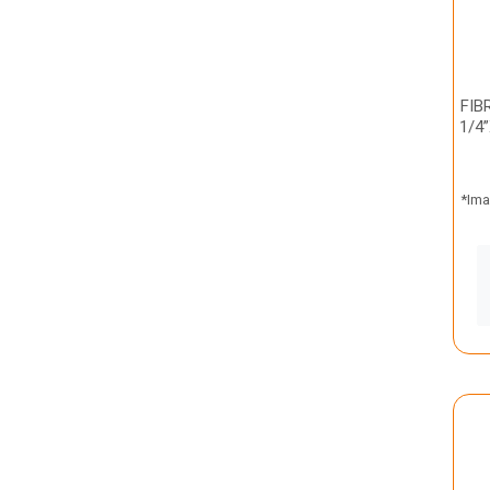
FIB
1/4
*Ima