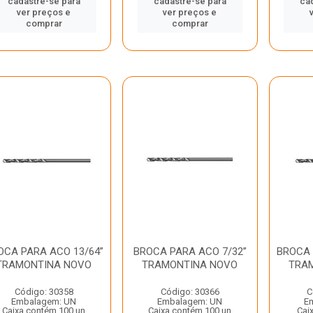
cadastre-se para
cadastre-se para
ca
ver preços e
ver preços e
comprar
comprar
OCA PARA ACO 13/64”
BROCA PARA ACO 7/32”
BROCA 
TRAMONTINA NOVO
TRAMONTINA NOVO
TRA
Código: 30358
Código: 30366
C
Embalagem: UN
Embalagem: UN
E
Caixa contém 100 un
Caixa contém 100 un
Cai