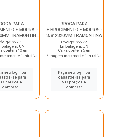
ROCA PARA
BROCA PARA
IMENTO E MOURAO
FIBROCIMENTO E MOURAO
80MM TRAMONTIN...
3/8”X320MM TRAMONTINA
ódigo: 32271
Código: 32272
mbalagem: UN
Embalagem: UN
xa contém 10 un
Caixa contém 5 un
eramente ilustrativa
*Imagem meramente ilustrativa
a seu login ou
Faça seu login ou
dastre-se para
cadastre-se para
ver preços e
ver preços e
comprar
comprar