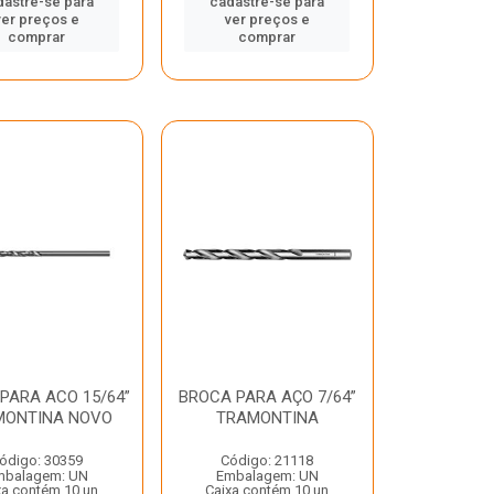
dastre-se para
cadastre-se para
ver preços e
ver preços e
comprar
comprar
PARA ACO 15/64”
BROCA PARA AÇO 7/64”
MONTINA NOVO
TRAMONTINA
ódigo: 30359
Código: 21118
mbalagem: UN
Embalagem: UN
xa contém 10 un
Caixa contém 10 un