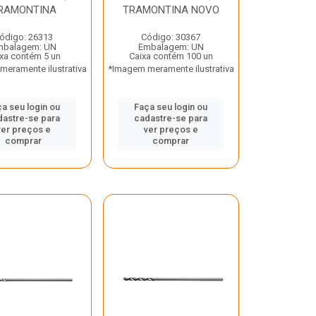
RAMONTINA
TRAMONTINA NOVO
ódigo: 26313
Código: 30367
mbalagem: UN
Embalagem: UN
xa contém 5 un
Caixa contém 100 un
eramente ilustrativa
*Imagem meramente ilustrativa
a seu login ou
Faça seu login ou
dastre-se para
cadastre-se para
ver preços e
ver preços e
comprar
comprar