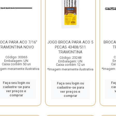
OCA PARA ACO 7/16”
JOGO BROCA PARA ACO 5
BROCA
TRAMONTINA NOVO
PECAS 43408/511
T
TRAMONTINA
Código: 30365
C
Código: 23248
Embalagem: UN
E
Embalagem: UN
Caixa contém 50 un
Cai
Caixa contém 12 un
gem meramente ilustrativa
*Imagem m
*Imagem meramente ilustrativa
Faça seu login ou
Faç
Faça seu login ou
cadastre-se para
ca
cadastre-se para
ver preços e
ver preços e
comprar
comprar