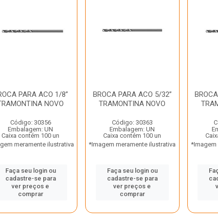
ROCA PARA ACO 1/8”
BROCA PARA ACO 5/32”
BROCA
TRAMONTINA NOVO
TRAMONTINA NOVO
TRA
Código: 30356
Código: 30363
C
Embalagem: UN
Embalagem: UN
E
Caixa contém 100 un
Caixa contém 100 un
Caix
gem meramente ilustrativa
*Imagem meramente ilustrativa
*Imagem m
Faça seu login ou
Faça seu login ou
Faç
cadastre-se para
cadastre-se para
ca
ver preços e
ver preços e
comprar
comprar