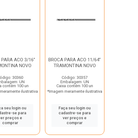
 PARA ACO 3/16”
BROCA PARA ACO 11/64”
MONTINA NOVO
TRAMONTINA NOVO
ódigo: 30360
Código: 30357
mbalagem: UN
Embalagem: UN
a contém 100 un
Caixa contém 100 un
eramente ilustrativa
*Imagem meramente ilustrativa
a seu login ou
Faça seu login ou
dastre-se para
cadastre-se para
ver preços e
ver preços e
comprar
comprar