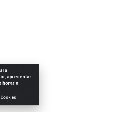
para
io, apresentar
elhorar a
 Cookies