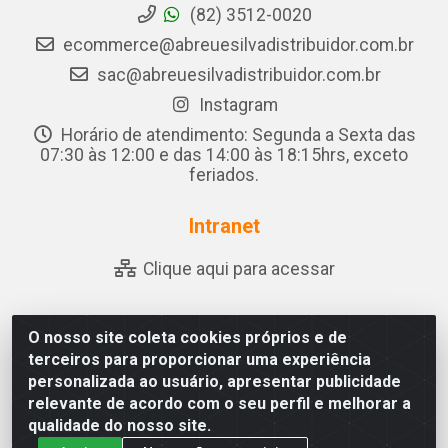
(82) 3512-0020
ecommerce@abreuesilvadistribuidor.com.br
sac@abreuesilvadistribuidor.com.br
Instagram
Horário de atendimento: Segunda a Sexta das
07:30 às 12:00 e das 14:00 às 18:15hrs, exceto
feriados.
Intranet
Clique aqui para acessar
O nosso site coleta cookies próprios e de
Abreu & Silva - Rua Padre Jose de Souza Leite, 265 - Ariado,
terceiros para proporcionar uma experiência
Olho D'Água das Flores/AL - CEP 57.442-000 - CNPJ
personalizada ao usuário, apresentar publicidade
04.790.656/0001-06
relevante de acordo com o seu perfil e melhorar a
qualidade do nosso site.