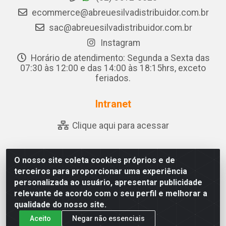
ecommerce@abreuesilvadistribuidor.com.br
sac@abreuesilvadistribuidor.com.br
Instagram
Horário de atendimento: Segunda a Sexta das
07:30 às 12:00 e das 14:00 às 18:15hrs, exceto
feriados.
Intranet
Clique aqui para acessar
O nosso site coleta cookies próprios e de
Abreu & Silva - Rua Padre Jose de Souza Leite, 265 - Ariado,
terceiros para proporcionar uma experiência
Olho D'Água das Flores/AL - CEP 57.442-000 - CNPJ
personalizada ao usuário, apresentar publicidade
04.790.656/0001-06
relevante de acordo com o seu perfil e melhorar a
qualidade do nosso site.
Aceito
Negar não essenciais