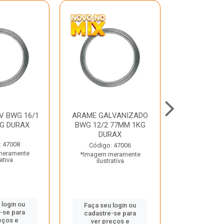
V BWG 16/1
ARAME GALVANIZADO
BARRA ROSC
G DURAX
BWG 12/2 77MM 1KG
UNC D
DURAX
: 47008
Código:
Código: 47006
meramente
*Imagem m
*Imagem meramente
rativa
ilustr
ilustrativa
 login ou
Faça seu 
Faça seu login ou
-se para
cadastre
cadastre-se para
eços e
ver pr
ver preços e