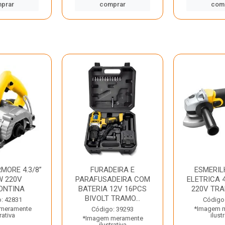
prar
comprar
com
MORE 4.3/8”
FURADEIRA E
ESMERIL
W 220V
PARAFUSADEIRA COM
ELETRICA 4
ONTINA
BATERIA 12V 16PCS
220V TR
BIVOLT TRAMO...
: 42831
Código
meramente
*Imagem 
Código: 39293
rativa
ilust
*Imagem meramente
ilustrativa