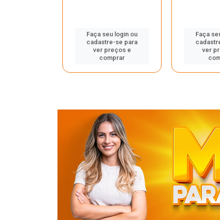
u login ou
Faça seu login ou
Faça seu
e-se para
cadastre-se para
cadastr
reços e
ver preços e
ver p
mprar
comprar
com