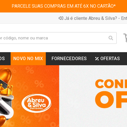
PARCELE SUAS COMPRAS EM ATÉ 6X NO CARTÃO*
Já é cliente Abreu & Silva? - Ent
OS
NOVO NO MIX
FORNECEDORES
OFERTAS