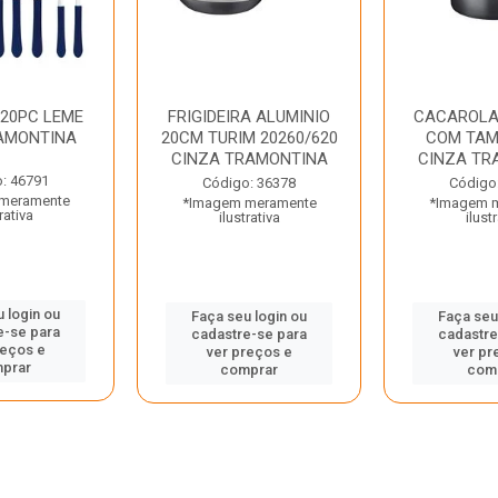
 20PC LEME
FRIGIDEIRA ALUMINIO
CACAROLA
AMONTINA
20CM TURIM 20260/620
COM TAM
CINZA TRAMONTINA
CINZA TR
: 46791
Código: 36378
Código
meramente
*Imagem meramente
*Imagem 
rativa
ilustrativa
ilust
 login ou
Faça seu login ou
Faça seu
e-se para
cadastre-se para
cadastre
reços e
ver preços e
ver pr
prar
comprar
com