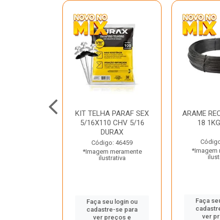
C GALV 3/16
KIT TELHA PARAF SEX
ARAME REC
 DURAX
5/16X110 CHV 5/16
18 1K
DURAX
o: 47012
Código
Código: 46459
 meramente
*Imagem 
*Imagem meramente
trativa
ilust
ilustrativa
u login ou
Faça seu
Faça seu login ou
e-se para
cadastr
cadastre-se para
reços e
ver p
ver preços e