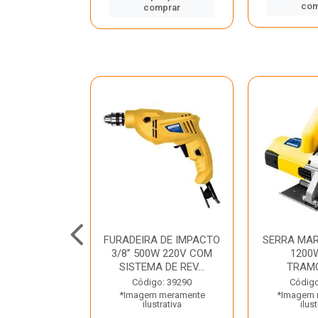
mprar
com
comprar
TELETE
FURADEIRA DE IMPACTO
SERRA MAR
OR/ROMPEDOR
3/8” 500W 220V COM
1200
 220V DEWALT
SISTEMA DE REV...
TRAM
o: 33734
Código: 39290
Código
 meramente
*Imagem meramente
*Imagem 
trativa
ilustrativa
ilust