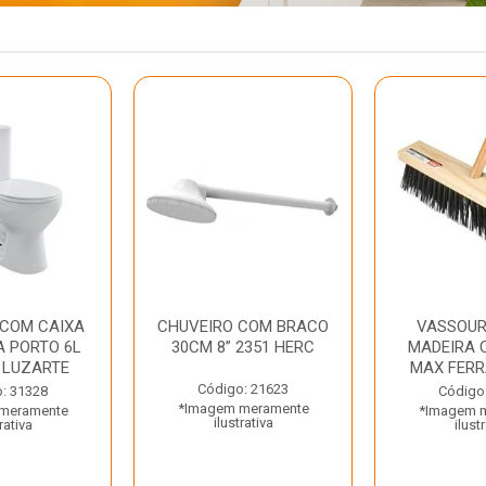
 COM CAIXA
CHUVEIRO COM BRACO
VASSOUR
 PORTO 6L
30CM 8” 2351 HERC
MADEIRA 
 LUZARTE
MAX FER
Código: 21623
: 31328
Código
*Imagem meramente
meramente
*Imagem 
ilustrativa
rativa
ilust