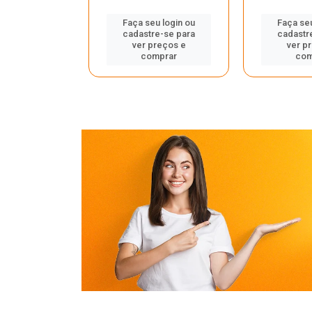
u login ou
Faça seu login ou
Faça seu
e-se para
cadastre-se para
cadastr
reços e
ver preços e
ver p
mprar
comprar
com