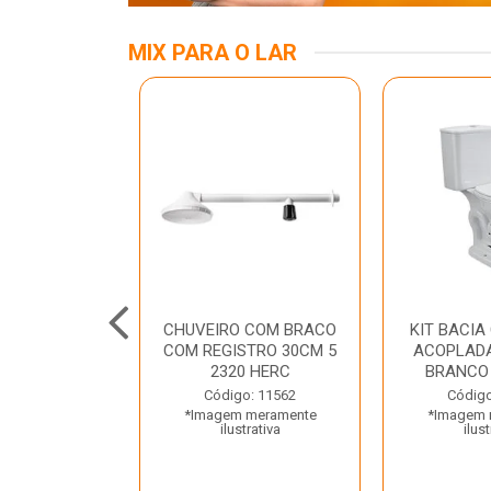
MIX PARA O LAR
INOX APOIO
CHUVEIRO COM BRACO
KIT BACIA
 NEW RAGGI
COM REGISTRO 30CM 5
ACOPLADA
TR
2320 HERC
BRANCO
o: 43456
Código: 11562
Código
 meramente
*Imagem meramente
*Imagem 
trativa
ilustrativa
ilust