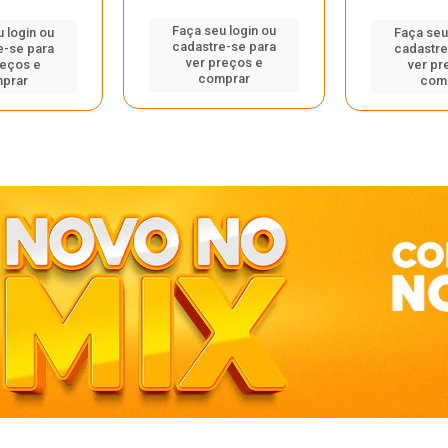
Faça seu login ou
 login ou
Faça seu
cadastre-se para
e-se para
cadastre
ver preços e
reços e
ver pr
comprar
prar
com