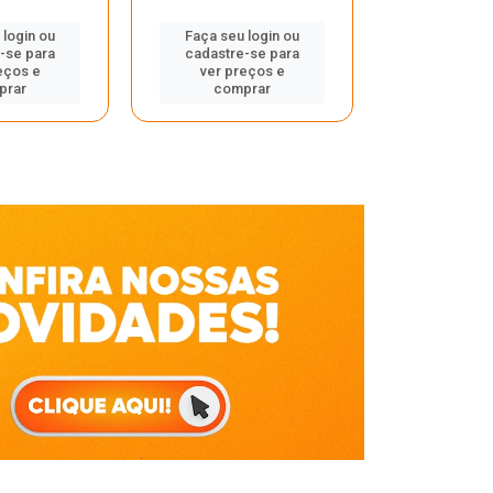
Faça seu 
 login ou
Faça seu login ou
cadastre
-se para
cadastre-se para
ver pr
eços e
ver preços e
comp
prar
comprar