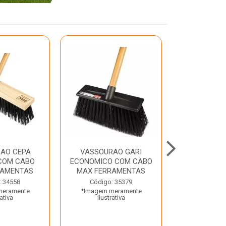
AO CEPA
VASSOURAO GARI
LAVATORIO
COM CABO
ECONOMICO COM CABO
BRANCO MA
RAMENTAS
MAX FERRAMENTAS
Código:
: 34558
Código: 35379
*Imagem m
meramente
*Imagem meramente
ilustr
rativa
ilustrativa