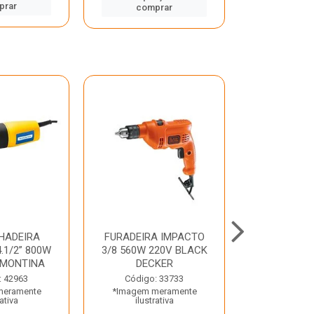
prar
comp
comprar
HADEIRA
FURADEIRA IMPACTO
MARTE
.1/2” 800W
3/8 560W 220V BLACK
PERFURADO
AMONTINA
DECKER
800W 2 6J 2
: 42963
Código: 33733
Código:
meramente
*Imagem meramente
*Imagem m
rativa
ilustrativa
ilustr