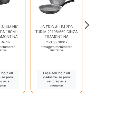
 ALUMINIO
JG FRIG ALUM 2PC
CONJ
PA 18CM
TURIM 20198/660 CINZA
TRINCHANT
AMONTINA
TRAMONTINA
PECAS PLE
TRAMO
: 46787
Código: 38019
meramente
*Imagem meramente
Código:
rativa
ilustrativa
*Imagem m
ilustr
 login ou
Faça seu login ou
-se para
cadastre-se para
Faça seu 
eços e
ver preços e
cadastre
prar
comprar
ver pr
comp