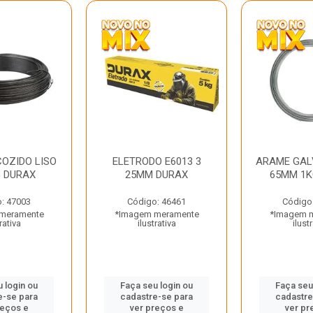
OZIDO LISO
ELETRODO E6013 3
ARAME GAL
G DURAX
25MM DURAX
65MM 1K
: 47003
Código: 46461
Código
meramente
*Imagem meramente
*Imagem 
rativa
ilustrativa
ilust
 login ou
Faça seu login ou
Faça seu
e-se para
cadastre-se para
cadastre
reços e
ver preços e
ver pr