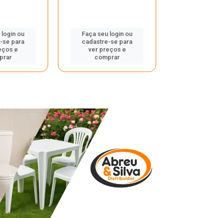
 login ou
Faça seu login ou
Faça seu 
-se para
cadastre-se para
cadastre
eços e
ver preços e
ver pr
prar
comprar
comp