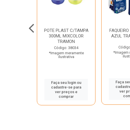
JUNTO
POTE PLAST C/TAMPA
FAQUEIRO
NTE INOX 2
300ML MIXCOLOR
AZUL TR
ENUS PRETO
TRAMON
ONTINA
Código
Código: 38034
*Imagem 
*Imagem meramente
o: 43214
ilust
ilustrativa
 meramente
trativa
Faça seu
Faça seu login ou
cadastr
cadastre-se para
u login ou
ver p
ver preços e
e-se para
com
comprar
reços e
mprar