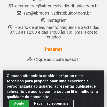
ecommerce@abreuesilvadistribuidor.com.br
sac@abreuesilvadistribuidor.com.br
Instagram
Horário de atendimento: Segunda a Sexta das
07:30 às 12:00 e das 14:00 às 18:15hrs, exceto
feriados.
Intranet
Clique aqui para acessar
O nosso site coleta cookies próprios e de
Abreu & Silva - Rua Padre Jose de Souza Leite, 265 - Ariado,
terceiros para proporcionar uma experiência
Olho D'Água das Flores/AL - CEP 57.442-000 - CNPJ
personalizada ao usuário, apresentar publicidade
04.790.656/0001-06
relevante de acordo com o seu perfil e melhorar a
qualidade do nosso site.
Aceito
Negar não essenciais