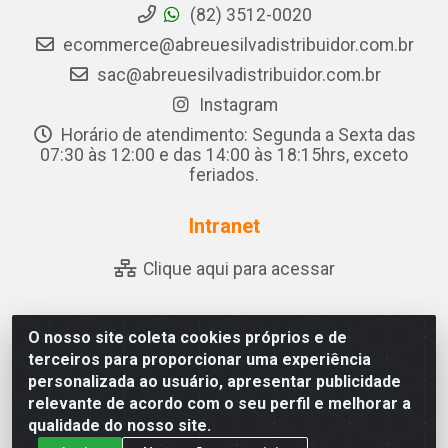
(82) 3512-0020
ecommerce@abreuesilvadistribuidor.com.br
sac@abreuesilvadistribuidor.com.br
Instagram
Horário de atendimento: Segunda a Sexta das
07:30 às 12:00 e das 14:00 às 18:15hrs, exceto
feriados.
Intranet
Clique aqui para acessar
O nosso site coleta cookies próprios e de
Abreu & Silva - Rua Padre Jose de Souza Leite, 265 - Ariado,
terceiros para proporcionar uma experiência
Olho D'Água das Flores/AL - CEP 57.442-000 - CNPJ
personalizada ao usuário, apresentar publicidade
04.790.656/0001-06
relevante de acordo com o seu perfil e melhorar a
qualidade do nosso site.