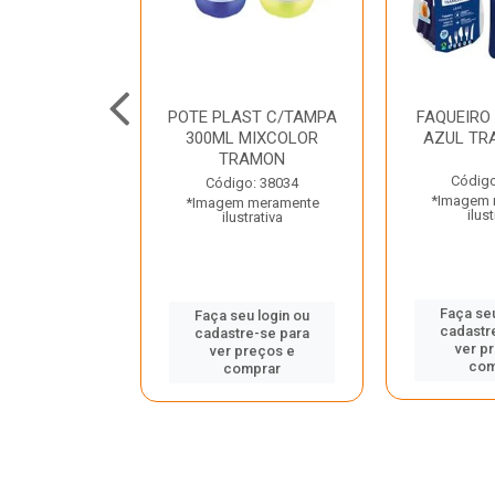
JUNTO
POTE PLAST C/TAMPA
FAQUEIRO
NTE INOX 2
300ML MIXCOLOR
AZUL TR
ENUS PRETO
TRAMON
ONTINA
Código
Código: 38034
*Imagem 
*Imagem meramente
o: 43214
ilust
ilustrativa
 meramente
trativa
Faça seu
Faça seu login ou
cadastr
cadastre-se para
u login ou
ver p
ver preços e
e-se para
com
comprar
reços e
mprar