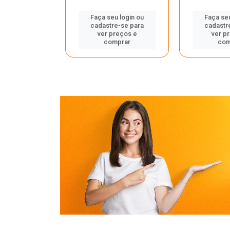
u login ou
Faça seu login ou
Faça seu
e-se para
cadastre-se para
cadastr
reços e
ver preços e
ver p
mprar
comprar
com