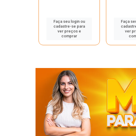
u login ou
Faça seu login ou
Faça seu
e-se para
cadastre-se para
cadastr
reços e
ver preços e
ver p
mprar
comprar
com