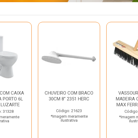
 COM CAIXA
CHUVEIRO COM BRACO
VASSOUR
 PORTO 6L
30CM 8” 2351 HERC
MADEIRA 
 LUZARTE
MAX FER
Código: 21623
: 31328
Código
*Imagem meramente
meramente
*Imagem 
ilustrativa
rativa
ilust