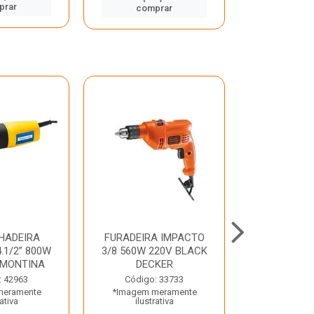
prar
comp
comprar
HADEIRA
FURADEIRA IMPACTO
MARTE
.1/2” 800W
3/8 560W 220V BLACK
PERFURADO
AMONTINA
DECKER
800W 2 6J 2
: 42963
Código: 33733
Código:
meramente
*Imagem meramente
*Imagem m
rativa
ilustrativa
ilustr