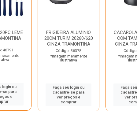
 20PC LEME
FRIGIDEIRA ALUMINIO
CACAROLA
AMONTINA
20CM TURIM 20260/620
COM TAM
CINZA TRAMONTINA
CINZA TR
: 46791
Código: 36378
Código
meramente
*Imagem meramente
*Imagem 
rativa
ilustrativa
ilust
 login ou
Faça seu login ou
Faça seu
e-se para
cadastre-se para
cadastre
reços e
ver preços e
ver pr
prar
comprar
com