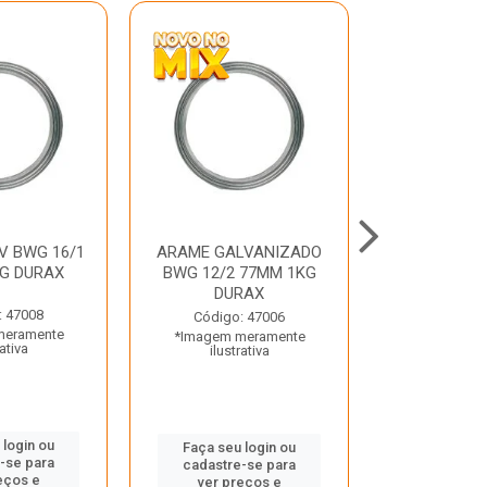
V BWG 16/1
ARAME GALVANIZADO
BARRA ROSC
G DURAX
BWG 12/2 77MM 1KG
UNC D
DURAX
: 47008
Código:
Código: 47006
meramente
*Imagem m
*Imagem meramente
rativa
ilustr
ilustrativa
 login ou
Faça seu 
Faça seu login ou
-se para
cadastre
cadastre-se para
eços e
ver pr
ver preços e