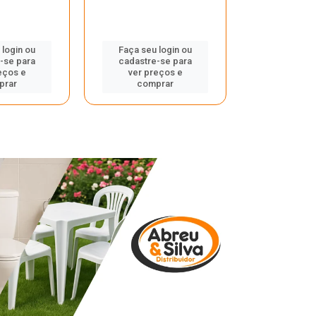
 login ou
Faça seu login ou
Faça seu 
-se para
cadastre-se para
cadastre
eços e
ver preços e
ver pr
prar
comprar
comp