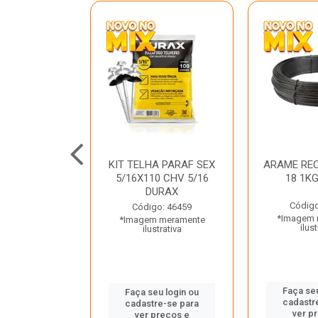
C GALV 3/16
KIT TELHA PARAF SEX
ARAME REC
 DURAX
5/16X110 CHV 5/16
18 1K
DURAX
o: 47012
Código
Código: 46459
 meramente
*Imagem 
*Imagem meramente
trativa
ilust
ilustrativa
u login ou
Faça seu
Faça seu login ou
e-se para
cadastr
cadastre-se para
reços e
ver p
ver preços e