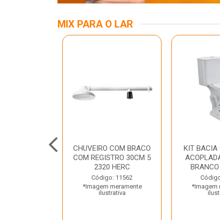
MIX PARA O LAR
ALUMINIO 03
CHUVEIRO COM BRACO
KIT BACIA
TRAMONTINA
COM REGISTRO 30CM 5
ACOPLADA
2320 HERC
BRANCO
o: 45797
Código: 11562
Código
 meramente
*Imagem meramente
*Imagem 
trativa
ilustrativa
ilust