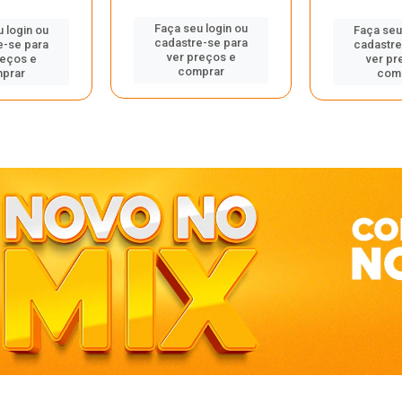
Faça seu login ou
 login ou
Faça seu
cadastre-se para
e-se para
cadastre
ver preços e
reços e
ver pr
comprar
prar
com