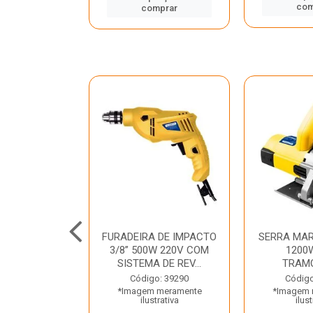
mprar
com
comprar
TELETE
FURADEIRA DE IMPACTO
SERRA MAR
OR/ROMPEDOR
3/8” 500W 220V COM
1200
 220V DEWALT
SISTEMA DE REV...
TRAM
o: 33734
Código: 39290
Código
 meramente
*Imagem meramente
*Imagem 
trativa
ilustrativa
ilust