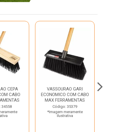
AO CEPA
VASSOURAO GARI
LAVATORIO
COM CABO
ECONOMICO COM CABO
BRANCO MA
RAMENTAS
MAX FERRAMENTAS
Código:
: 34558
Código: 35379
*Imagem m
meramente
*Imagem meramente
ilustr
rativa
ilustrativa