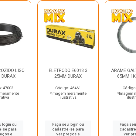
OZIDO LISO
ELETRODO E6013 3
ARAME GAL
G DURAX
25MM DURAX
65MM 1K
: 47003
Código: 46461
Código
meramente
*Imagem meramente
*Imagem 
rativa
ilustrativa
ilust
 login ou
Faça seu login ou
Faça seu
e-se para
cadastre-se para
cadastre
reços e
ver preços e
ver pr