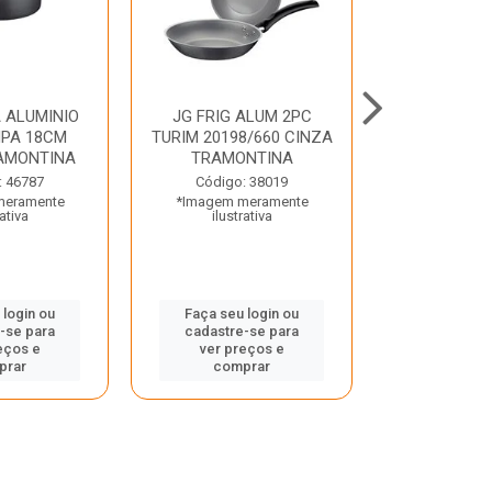
 ALUMINIO
JG FRIG ALUM 2PC
CONJ
PA 18CM
TURIM 20198/660 CINZA
TRINCHANT
AMONTINA
TRAMONTINA
PECAS PLE
TRAMO
: 46787
Código: 38019
meramente
*Imagem meramente
Código:
rativa
ilustrativa
*Imagem m
ilustr
 login ou
Faça seu login ou
-se para
cadastre-se para
Faça seu 
eços e
ver preços e
cadastre
prar
comprar
ver pr
comp