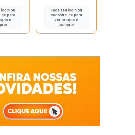
Faça seu 
 login ou
Faça seu login ou
cadastre
-se para
cadastre-se para
ver pr
eços e
ver preços e
comp
prar
comprar