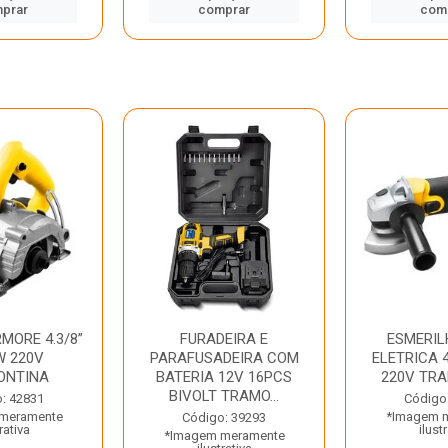
prar
comprar
com
MORE 4.3/8”
FURADEIRA E
ESMERIL
W 220V
PARAFUSADEIRA COM
ELETRICA 4
ONTINA
BATERIA 12V 16PCS
220V TR
BIVOLT TRAMO...
: 42831
Código
meramente
*Imagem 
Código: 39293
rativa
ilust
*Imagem meramente