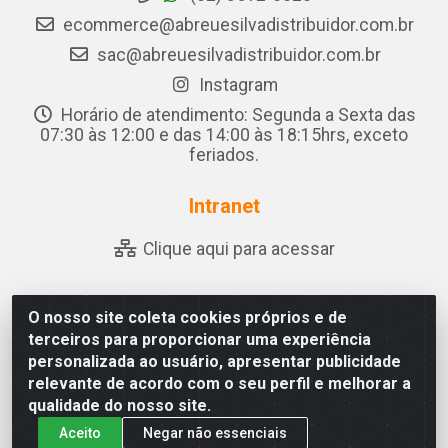
ecommerce@abreuesilvadistribuidor.com.br
sac@abreuesilvadistribuidor.com.br
Instagram
Horário de atendimento: Segunda a Sexta das
07:30 às 12:00 e das 14:00 às 18:15hrs, exceto
feriados.
Intranet
Clique aqui para acessar
O nosso site coleta cookies próprios e de
Abreu & Silva - Rua Padre Jose de Souza Leite, 265 - Ariado,
terceiros para proporcionar uma experiência
Olho D'Água das Flores/AL - CEP 57.442-000 - CNPJ
personalizada ao usuário, apresentar publicidade
04.790.656/0001-06
relevante de acordo com o seu perfil e melhorar a
qualidade do nosso site.
Aceito
Negar não essenciais