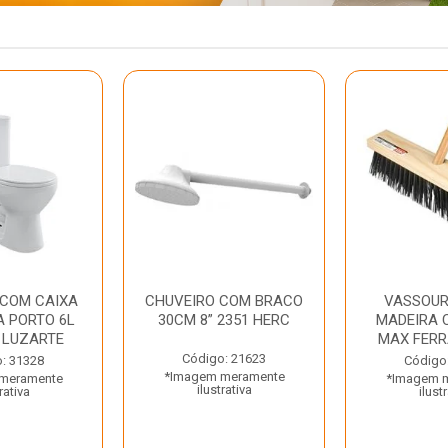
 COM CAIXA
CHUVEIRO COM BRACO
VASSOUR
 PORTO 6L
30CM 8” 2351 HERC
MADEIRA 
 LUZARTE
MAX FER
Código: 21623
: 31328
Código
*Imagem meramente
meramente
*Imagem 
ilustrativa
rativa
ilust