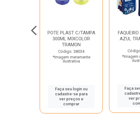
JUNTO
POTE PLAST C/TAMPA
FAQUEIRO
NTE INOX 2
300ML MIXCOLOR
AZUL TR
ENUS PRETO
TRAMON
ONTINA
Código
Código: 38034
*Imagem 
*Imagem meramente
o: 43214
ilust
ilustrativa
 meramente
trativa
Faça seu
Faça seu login ou
cadastr
cadastre-se para
u login ou
ver p
ver preços e
e-se para
com
comprar
reços e
mprar