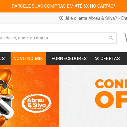
PARCELE SUAS COMPRAS EM ATÉ 6X NO CARTÃO*
Já é cliente Abreu & Silva? - Ent
OS
NOVO NO MIX
FORNECEDORES
OFERTAS