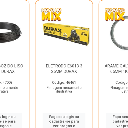
OZIDO LISO
ELETRODO E6013 3
ARAME GAL
G DURAX
25MM DURAX
65MM 1K
: 47003
Código: 46461
Código
meramente
*Imagem meramente
*Imagem 
rativa
ilustrativa
ilust
 login ou
Faça seu login ou
Faça seu
e-se para
cadastre-se para
cadastre
reços e
ver preços e
ver pr