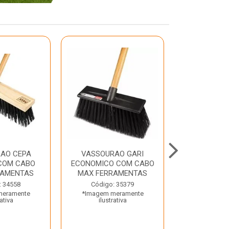
AO CEPA
VASSOURAO GARI
LAVATORIO
COM CABO
ECONOMICO COM CABO
BRANCO MA
RAMENTAS
MAX FERRAMENTAS
Código:
: 34558
Código: 35379
*Imagem m
meramente
*Imagem meramente
ilustr
rativa
ilustrativa