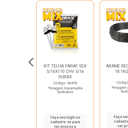
C GALV 3/16
KIT TELHA PARAF SEX
ARAME REC
 DURAX
5/16X110 CHV 5/16
18 1K
DURAX
o: 47012
Código
Código: 46459
 meramente
*Imagem 
*Imagem meramente
trativa
ilust
ilustrativa
u login ou
Faça seu
Faça seu login ou
e-se para
cadastr
cadastre-se para
reços e
ver p
ver preços e