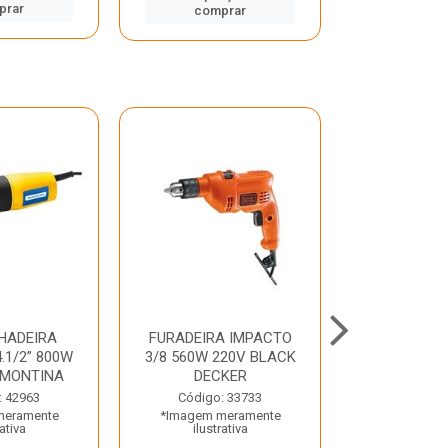
prar
comp
comprar
HADEIRA
FURADEIRA IMPACTO
MARTE
.1/2” 800W
3/8 560W 220V BLACK
PERFURADO
AMONTINA
DECKER
800W 2 6J 2
: 42963
Código: 33733
Código:
meramente
*Imagem meramente
*Imagem m
rativa
ilustrativa
ilustr