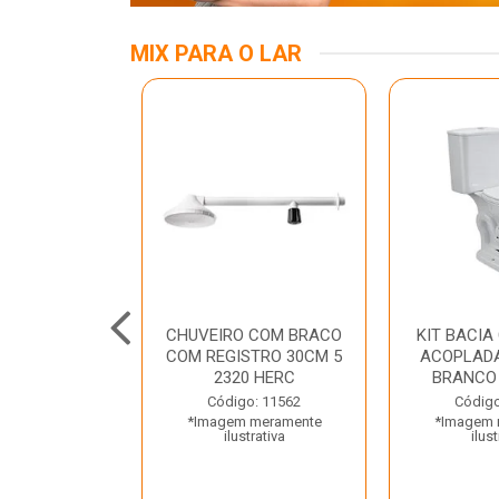
MIX PARA O LAR
INOX APOIO
CHUVEIRO COM BRACO
KIT BACIA
 NEW RAGGI
COM REGISTRO 30CM 5
ACOPLADA
TR
2320 HERC
BRANCO
o: 43456
Código: 11562
Código
 meramente
*Imagem meramente
*Imagem 
trativa
ilustrativa
ilust