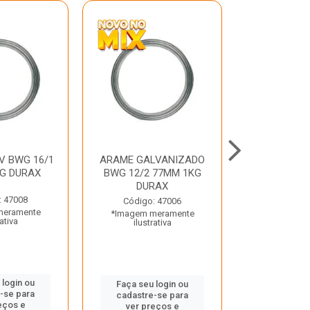
V BWG 16/1
ARAME GALVANIZADO
BARRA ROSC
G DURAX
BWG 12/2 77MM 1KG
UNC D
DURAX
: 47008
Código:
Código: 47006
meramente
*Imagem m
*Imagem meramente
rativa
ilustr
ilustrativa
 login ou
Faça seu 
Faça seu login ou
-se para
cadastre
cadastre-se para
eços e
ver pr
ver preços e