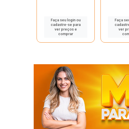
u login ou
Faça seu login ou
Faça seu
e-se para
cadastre-se para
cadastr
reços e
ver preços e
ver p
mprar
comprar
com