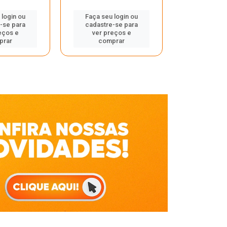
Faça seu 
 login ou
Faça seu login ou
cadastre
-se para
cadastre-se para
ver pr
eços e
ver preços e
comp
prar
comprar