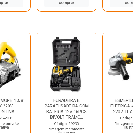
prar
comprar
com
MORE 4.3/8”
FURADEIRA E
ESMERIL
W 220V
PARAFUSADEIRA COM
ELETRICA 4
ONTINA
BATERIA 12V 16PCS
220V TR
BIVOLT TRAMO...
: 42831
Código
meramente
*Imagem 
Código: 39293
rativa
ilust
*Imagem meramente
ilustrativa