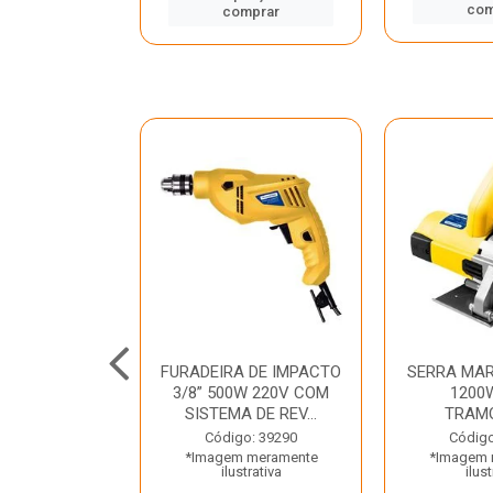
mprar
com
comprar
TELETE
FURADEIRA DE IMPACTO
SERRA MAR
OR/ROMPEDOR
3/8” 500W 220V COM
1200
 220V DEWALT
SISTEMA DE REV...
TRAM
o: 33734
Código: 39290
Código
 meramente
*Imagem meramente
*Imagem 
trativa
ilustrativa
ilust