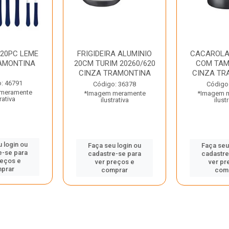
 20PC LEME
FRIGIDEIRA ALUMINIO
CACAROLA
AMONTINA
20CM TURIM 20260/620
COM TAM
CINZA TRAMONTINA
CINZA TR
: 46791
Código: 36378
Código
meramente
*Imagem meramente
*Imagem 
rativa
ilustrativa
ilust
 login ou
Faça seu login ou
Faça seu
e-se para
cadastre-se para
cadastre
reços e
ver preços e
ver pr
prar
comprar
com