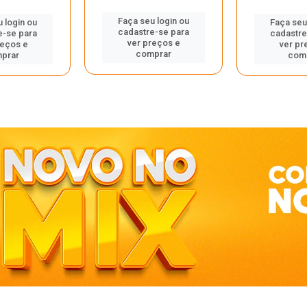
Faça seu login ou
 login ou
Faça seu
cadastre-se para
e-se para
cadastre
ver preços e
reços e
ver pr
comprar
prar
com