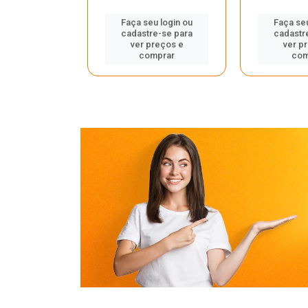
u login ou
Faça seu login ou
Faça seu
e-se para
cadastre-se para
cadastr
reços e
ver preços e
ver p
mprar
comprar
com