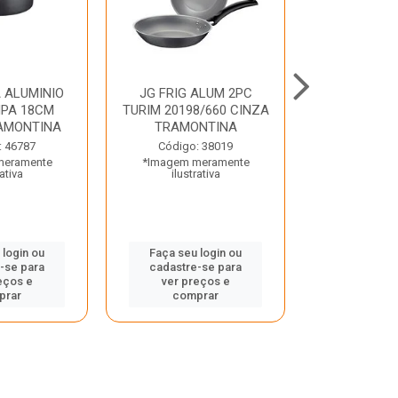
 ALUMINIO
JG FRIG ALUM 2PC
CONJ
PA 18CM
TURIM 20198/660 CINZA
TRINCHANT
AMONTINA
TRAMONTINA
PECAS PLE
TRAMO
: 46787
Código: 38019
meramente
*Imagem meramente
Código:
rativa
ilustrativa
*Imagem m
ilustr
 login ou
Faça seu login ou
-se para
cadastre-se para
Faça seu 
eços e
ver preços e
cadastre
prar
comprar
ver pr
comp