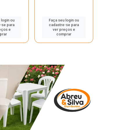
 login ou
Faça seu login ou
Faça seu 
-se para
cadastre-se para
cadastre
eços e
ver preços e
ver pr
prar
comprar
comp