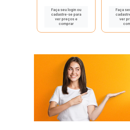
u login ou
Faça seu login ou
Faça seu
e-se para
cadastre-se para
cadastr
reços e
ver preços e
ver p
mprar
comprar
com