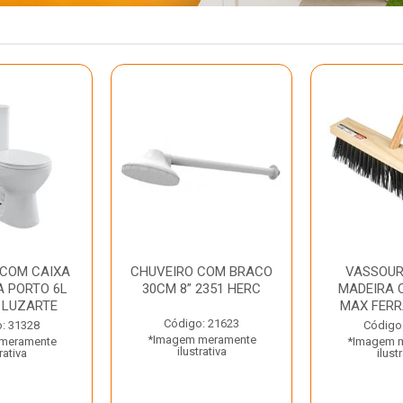
 COM CAIXA
CHUVEIRO COM BRACO
VASSOUR
 PORTO 6L
30CM 8” 2351 HERC
MADEIRA 
 LUZARTE
MAX FER
Código: 21623
: 31328
Código
*Imagem meramente
meramente
*Imagem 
ilustrativa
rativa
ilust