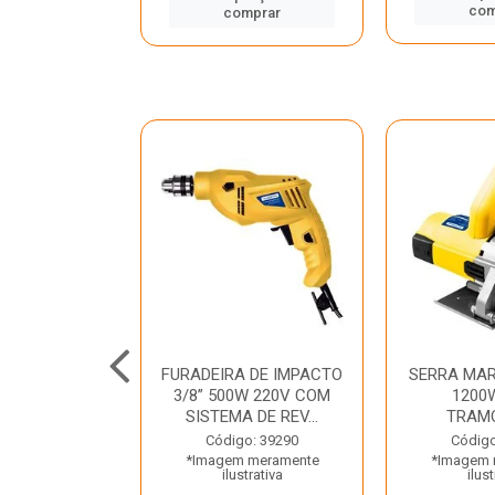
mprar
com
comprar
TELETE
FURADEIRA DE IMPACTO
SERRA MAR
OR/ROMPEDOR
3/8” 500W 220V COM
1200
 220V DEWALT
SISTEMA DE REV...
TRAM
o: 33734
Código: 39290
Código
 meramente
*Imagem meramente
*Imagem 
trativa
ilustrativa
ilust