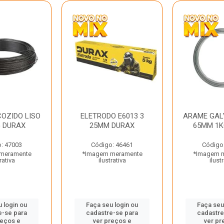
OZIDO LISO
ELETRODO E6013 3
ARAME GAL
G DURAX
25MM DURAX
65MM 1K
: 47003
Código: 46461
Código
meramente
*Imagem meramente
*Imagem 
rativa
ilustrativa
ilust
 login ou
Faça seu login ou
Faça seu
e-se para
cadastre-se para
cadastre
reços e
ver preços e
ver pr