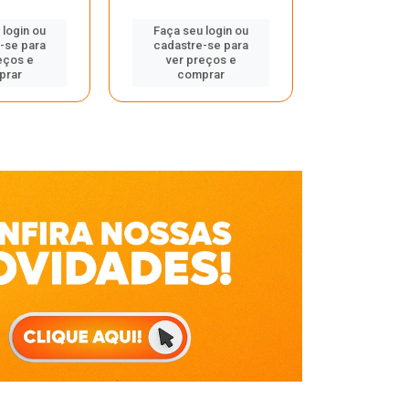
Faça seu 
 login ou
Faça seu login ou
cadastre
-se para
cadastre-se para
ver pr
eços e
ver preços e
comp
prar
comprar