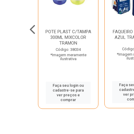
JUNTO
POTE PLAST C/TAMPA
FAQUEIRO
NTE INOX 2
300ML MIXCOLOR
AZUL TR
ENUS PRETO
TRAMON
ONTINA
Código
Código: 38034
*Imagem 
*Imagem meramente
o: 43214
ilust
ilustrativa
 meramente
trativa
Faça seu
Faça seu login ou
cadastr
cadastre-se para
u login ou
ver p
ver preços e
e-se para
com
comprar
reços e
mprar