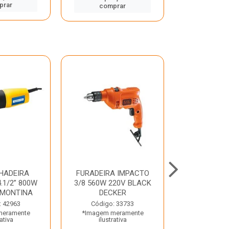
prar
comp
comprar
HADEIRA
FURADEIRA IMPACTO
MARTE
.1/2” 800W
3/8 560W 220V BLACK
PERFURADO
AMONTINA
DECKER
800W 2 6J 2
: 42963
Código: 33733
Código:
meramente
*Imagem meramente
*Imagem m
rativa
ilustrativa
ilustr