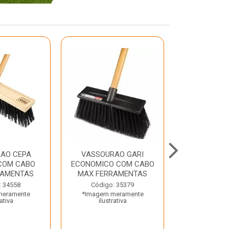
AO CEPA
VASSOURAO GARI
LAVATORIO
COM CABO
ECONOMICO COM CABO
BRANCO MA
RAMENTAS
MAX FERRAMENTAS
Código:
: 34558
Código: 35379
*Imagem m
meramente
*Imagem meramente
ilustr
rativa
ilustrativa