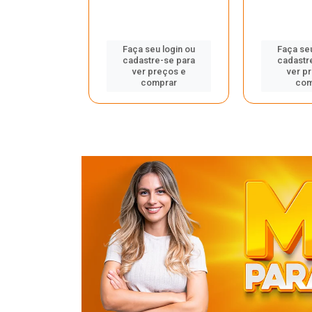
u login ou
Faça seu login ou
Faça seu
e-se para
cadastre-se para
cadastr
reços e
ver preços e
ver p
mprar
comprar
com