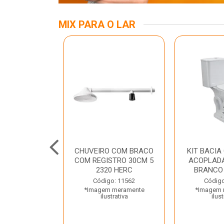
MIX PARA O LAR
A MESA LED
CHUVEIRO COM BRACO
KIT BACIA
 BIV BRANCA
COM REGISTRO 30CM 5
ACOPLADA
ROLUX
2320 HERC
BRANCO
o: 45969
Código: 11562
Código
 meramente
*Imagem meramente
*Imagem 
trativa
ilustrativa
ilust