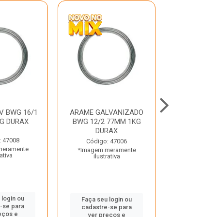
V BWG 16/1
ARAME GALVANIZADO
BARRA ROSC
G DURAX
BWG 12/2 77MM 1KG
UNC D
DURAX
: 47008
Código:
Código: 47006
meramente
*Imagem m
*Imagem meramente
rativa
ilustr
ilustrativa
 login ou
Faça seu 
Faça seu login ou
-se para
cadastre
cadastre-se para
eços e
ver pr
ver preços e