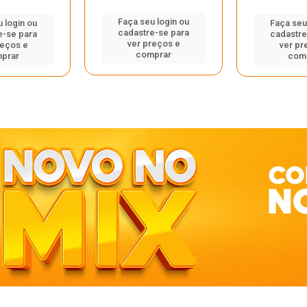
Faça seu login ou
 login ou
Faça seu
cadastre-se para
e-se para
cadastre
ver preços e
reços e
ver pr
comprar
prar
com