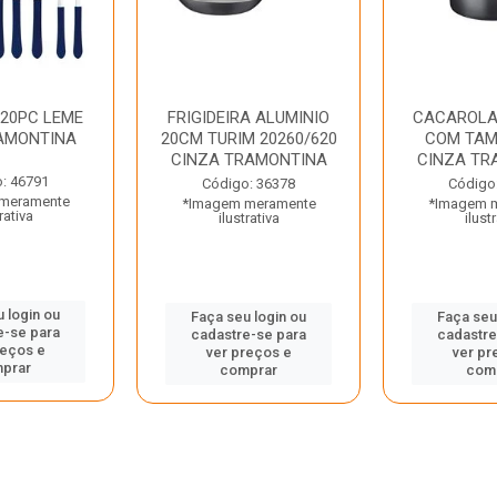
 20PC LEME
FRIGIDEIRA ALUMINIO
CACAROLA
AMONTINA
20CM TURIM 20260/620
COM TAM
CINZA TRAMONTINA
CINZA TR
: 46791
Código: 36378
Código
meramente
*Imagem meramente
*Imagem 
rativa
ilustrativa
ilust
 login ou
Faça seu login ou
Faça seu
e-se para
cadastre-se para
cadastre
reços e
ver preços e
ver pr
prar
comprar
com