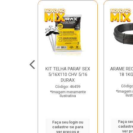
C GALV 3/16
KIT TELHA PARAF SEX
ARAME REC
 DURAX
5/16X110 CHV 5/16
18 1K
DURAX
o: 47012
Código
Código: 46459
 meramente
*Imagem 
*Imagem meramente
trativa
ilust
ilustrativa
u login ou
Faça seu
Faça seu login ou
e-se para
cadastr
cadastre-se para
reços e
ver p
ver preços e