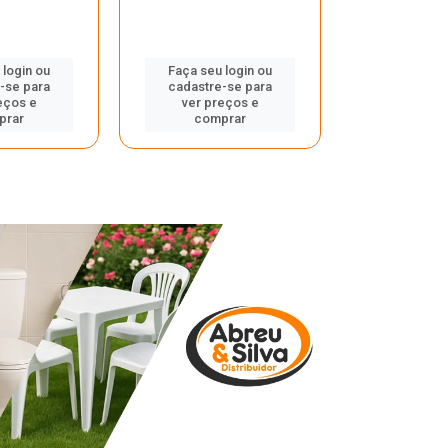
 login ou
Faça seu login ou
Faça seu 
-se para
cadastre-se para
cadastre
eços e
ver preços e
ver pr
prar
comprar
comp