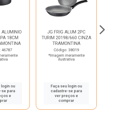
 ALUMINIO
JG FRIG ALUM 2PC
CONJ
PA 18CM
TURIM 20198/660 CINZA
TRINCHANT
AMONTINA
TRAMONTINA
PECAS PLE
TRAMO
: 46787
Código: 38019
meramente
*Imagem meramente
Código:
rativa
ilustrativa
*Imagem m
ilustr
 login ou
Faça seu login ou
-se para
cadastre-se para
Faça seu 
eços e
ver preços e
cadastre
prar
comprar
ver pr
comp