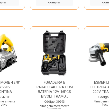
prar
comprar
com
MORE 4.3/8”
FURADEIRA E
ESMERIL
W 220V
PARAFUSADEIRA COM
ELETRICA 4
ONTINA
BATERIA 12V 16PCS
220V TR
BIVOLT TRAMO...
: 42831
Código
meramente
*Imagem 
Código: 39293
rativa
ilust
*Imagem meramente