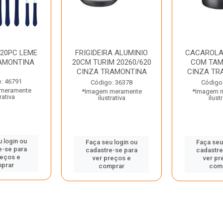
 20PC LEME
FRIGIDEIRA ALUMINIO
CACAROLA
AMONTINA
20CM TURIM 20260/620
COM TAM
CINZA TRAMONTINA
CINZA TR
: 46791
Código: 36378
Código
meramente
*Imagem meramente
*Imagem 
rativa
ilustrativa
ilust
 login ou
Faça seu login ou
Faça seu
e-se para
cadastre-se para
cadastre
reços e
ver preços e
ver pr
prar
comprar
com