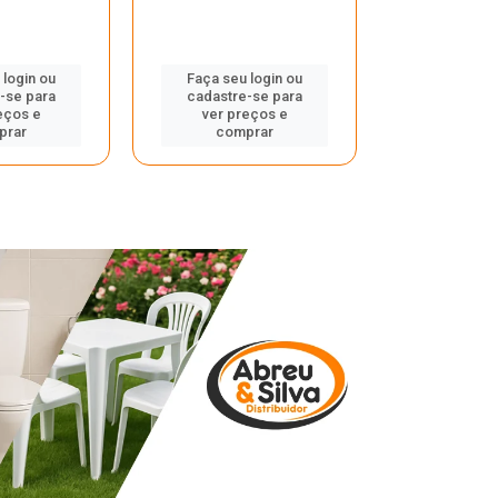
 login ou
Faça seu login ou
Faça seu 
-se para
cadastre-se para
cadastre
eços e
ver preços e
ver pr
prar
comprar
comp