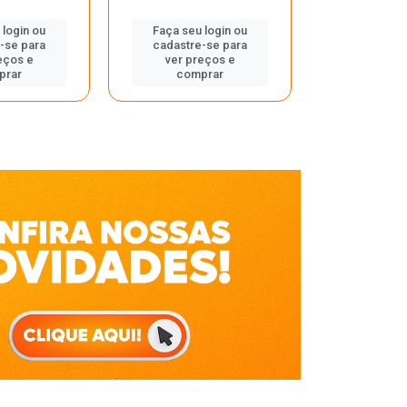
Faça seu 
 login ou
Faça seu login ou
cadastre
-se para
cadastre-se para
ver pr
eços e
ver preços e
comp
prar
comprar