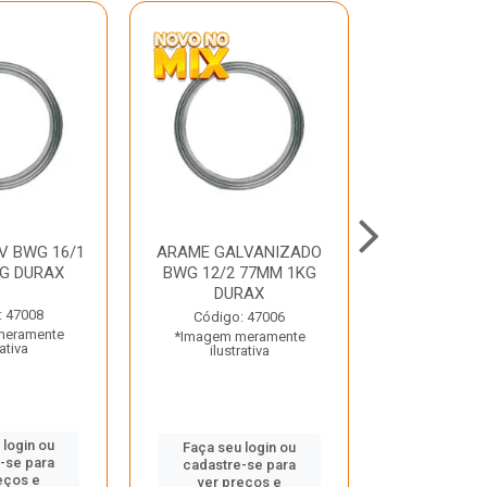
V BWG 16/1
ARAME GALVANIZADO
BARRA ROSC
G DURAX
BWG 12/2 77MM 1KG
UNC D
DURAX
: 47008
Código:
Código: 47006
meramente
*Imagem m
*Imagem meramente
rativa
ilustr
ilustrativa
 login ou
Faça seu 
Faça seu login ou
-se para
cadastre
cadastre-se para
eços e
ver pr
ver preços e