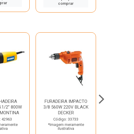
prar
comp
comprar
HADEIRA
FURADEIRA IMPACTO
MARTE
.1/2” 800W
3/8 560W 220V BLACK
PERFURADO
AMONTINA
DECKER
800W 2 6J 2
: 42963
Código: 33733
Código:
meramente
*Imagem meramente
*Imagem m
rativa
ilustrativa
ilustr