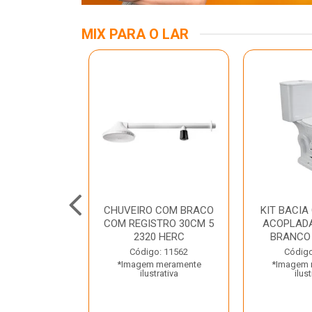
MIX PARA O LAR
INOX APOIO
CHUVEIRO COM BRACO
KIT BACIA
 NEW RAGGI
COM REGISTRO 30CM 5
ACOPLADA
TR
2320 HERC
BRANCO
o: 43456
Código: 11562
Código
 meramente
*Imagem meramente
*Imagem 
trativa
ilustrativa
ilust