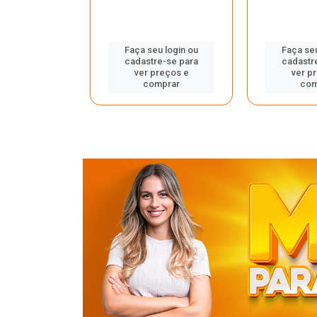
u login ou
Faça seu login ou
Faça seu
e-se para
cadastre-se para
cadastr
reços e
ver preços e
ver p
mprar
comprar
com