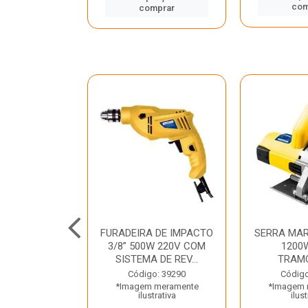
mprar
com
comprar
TELETE
FURADEIRA DE IMPACTO
SERRA MAR
OR/ROMPEDOR
3/8” 500W 220V COM
1200
 220V DEWALT
SISTEMA DE REV...
TRAM
o: 33734
Código: 39290
Código
 meramente
*Imagem meramente
*Imagem 
trativa
ilustrativa
ilust