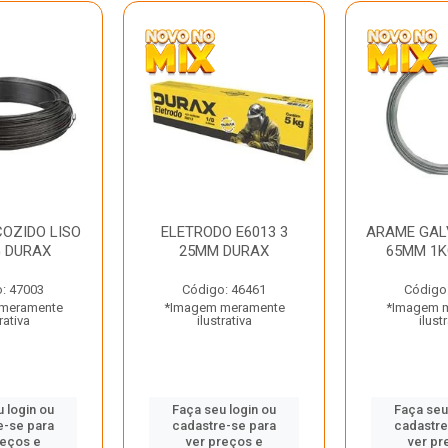
OZIDO LISO
ELETRODO E6013 3
ARAME GAL
G DURAX
25MM DURAX
65MM 1K
: 47003
Código: 46461
Código
meramente
*Imagem meramente
*Imagem 
rativa
ilustrativa
ilust
 login ou
Faça seu login ou
Faça seu
e-se para
cadastre-se para
cadastre
reços e
ver preços e
ver pr