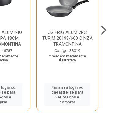
 ALUMINIO
JG FRIG ALUM 2PC
CONJ
PA 18CM
TURIM 20198/660 CINZA
TRINCHANT
AMONTINA
TRAMONTINA
PECAS PLE
TRAMO
: 46787
Código: 38019
meramente
*Imagem meramente
Código:
rativa
ilustrativa
*Imagem m
ilustr
 login ou
Faça seu login ou
-se para
cadastre-se para
Faça seu 
eços e
ver preços e
cadastre
prar
comprar
ver pr
comp