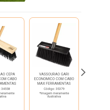
AO CEPA
VASSOURAO GARI
LAVATORIO
COM CABO
ECONOMICO COM CABO
BRANCO MA
RAMENTAS
MAX FERRAMENTAS
Código:
: 34558
Código: 35379
*Imagem m
meramente
*Imagem meramente
ilustr
rativa
ilustrativa