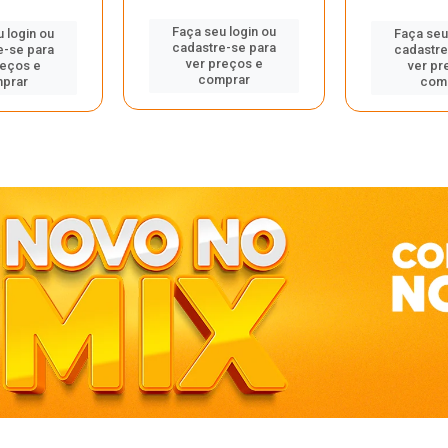
Faça seu login ou
 login ou
Faça seu
cadastre-se para
e-se para
cadastre
ver preços e
reços e
ver pr
comprar
prar
com