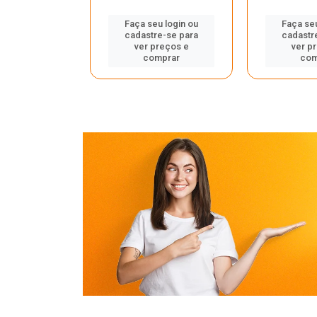
u login ou
Faça seu login ou
Faça seu
e-se para
cadastre-se para
cadastr
reços e
ver preços e
ver p
mprar
comprar
com