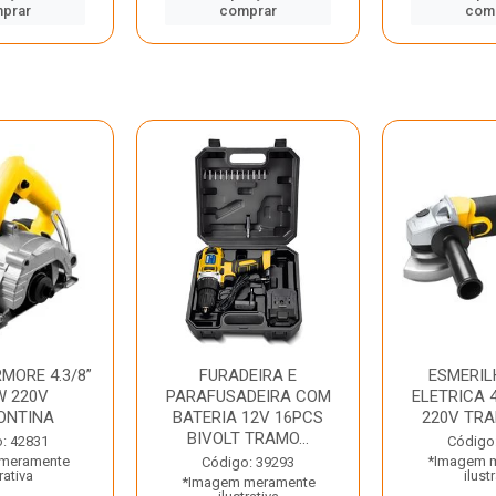
prar
comprar
com
MORE 4.3/8”
FURADEIRA E
ESMERIL
W 220V
PARAFUSADEIRA COM
ELETRICA 4
ONTINA
BATERIA 12V 16PCS
220V TR
BIVOLT TRAMO...
: 42831
Código
meramente
*Imagem 
Código: 39293
rativa
ilust
*Imagem meramente