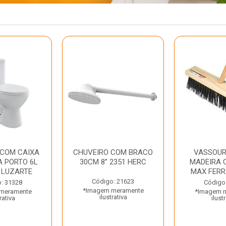
 COM CAIXA
CHUVEIRO COM BRACO
VASSOUR
 PORTO 6L
30CM 8” 2351 HERC
MADEIRA 
 LUZARTE
MAX FER
Código: 21623
: 31328
Código
*Imagem meramente
meramente
*Imagem 
ilustrativa
rativa
ilust