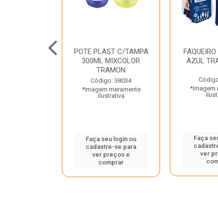
JUNTO
POTE PLAST C/TAMPA
FAQUEIRO
NTE INOX 2
300ML MIXCOLOR
AZUL TR
ENUS PRETO
TRAMON
ONTINA
Código
Código: 38034
*Imagem 
*Imagem meramente
o: 43214
ilust
ilustrativa
 meramente
trativa
Faça seu
Faça seu login ou
cadastr
cadastre-se para
u login ou
ver p
ver preços e
e-se para
com
comprar
reços e
mprar