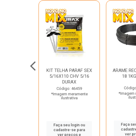
C GALV 3/16
KIT TELHA PARAF SEX
ARAME REC
 DURAX
5/16X110 CHV 5/16
18 1K
DURAX
o: 47012
Código
Código: 46459
 meramente
*Imagem 
*Imagem meramente
trativa
ilust
ilustrativa
u login ou
Faça seu
Faça seu login ou
e-se para
cadastr
cadastre-se para
reços e
ver p
ver preços e