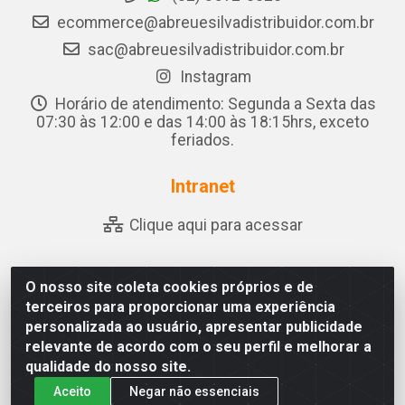
ecommerce@abreuesilvadistribuidor.com.br
sac@abreuesilvadistribuidor.com.br
Instagram
Horário de atendimento: Segunda a Sexta das
07:30 às 12:00 e das 14:00 às 18:15hrs, exceto
feriados.
Intranet
Clique aqui para acessar
O nosso site coleta cookies próprios e de
Abreu & Silva - Rua Padre Jose de Souza Leite, 265 - Ariado,
terceiros para proporcionar uma experiência
Olho D'Água das Flores/AL - CEP 57.442-000 - CNPJ
personalizada ao usuário, apresentar publicidade
04.790.656/0001-06
relevante de acordo com o seu perfil e melhorar a
qualidade do nosso site.
Aceito
Negar não essenciais