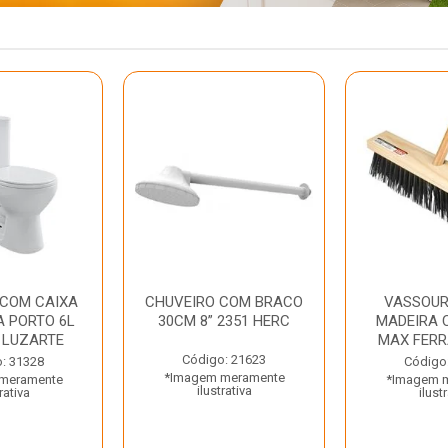
 COM CAIXA
CHUVEIRO COM BRACO
VASSOUR
 PORTO 6L
30CM 8” 2351 HERC
MADEIRA 
 LUZARTE
MAX FER
Código: 21623
: 31328
Código
*Imagem meramente
meramente
*Imagem 
ilustrativa
rativa
ilust