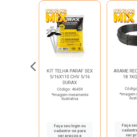
C GALV 3/16
KIT TELHA PARAF SEX
ARAME REC
 DURAX
5/16X110 CHV 5/16
18 1K
DURAX
o: 47012
Código
Código: 46459
 meramente
*Imagem 
*Imagem meramente
trativa
ilust
ilustrativa
u login ou
Faça seu
Faça seu login ou
e-se para
cadastr
cadastre-se para
reços e
ver p
ver preços e