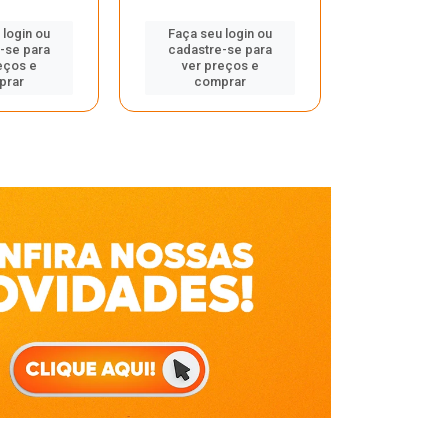
Faça seu 
 login ou
Faça seu login ou
cadastre
-se para
cadastre-se para
ver pr
eços e
ver preços e
comp
prar
comprar