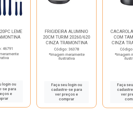
 20PC LEME
FRIGIDEIRA ALUMINIO
CACAROLA
AMONTINA
20CM TURIM 20260/620
COM TAM
CINZA TRAMONTINA
CINZA TR
: 46791
Código: 36378
Código
meramente
*Imagem meramente
*Imagem 
rativa
ilustrativa
ilust
 login ou
Faça seu login ou
Faça seu
e-se para
cadastre-se para
cadastre
reços e
ver preços e
ver pr
prar
comprar
com