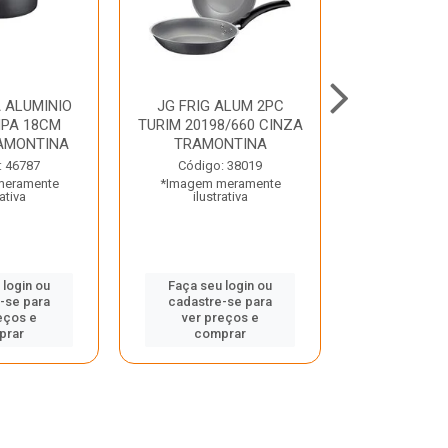
 ALUMINIO
JG FRIG ALUM 2PC
CONJ
PA 18CM
TURIM 20198/660 CINZA
TRINCHANT
AMONTINA
TRAMONTINA
PECAS PLE
TRAMO
: 46787
Código: 38019
meramente
*Imagem meramente
Código:
rativa
ilustrativa
*Imagem m
ilustr
 login ou
Faça seu login ou
-se para
cadastre-se para
Faça seu 
eços e
ver preços e
cadastre
prar
comprar
ver pr
comp