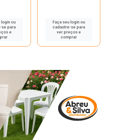
 login ou
Faça seu login ou
Faça seu 
-se para
cadastre-se para
cadastre
eços e
ver preços e
ver pr
prar
comprar
comp