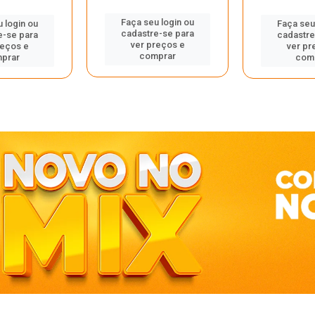
Faça seu login ou
 login ou
Faça seu
cadastre-se para
e-se para
cadastre
ver preços e
reços e
ver pr
comprar
prar
com