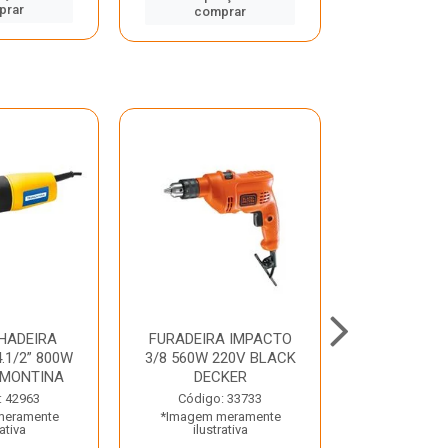
prar
comp
comprar
HADEIRA
FURADEIRA IMPACTO
MARTE
.1/2” 800W
3/8 560W 220V BLACK
PERFURADO
AMONTINA
DECKER
800W 2 6J 2
: 42963
Código: 33733
Código:
meramente
*Imagem meramente
*Imagem m
rativa
ilustrativa
ilustr