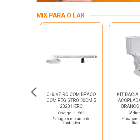
MIX PARA O LAR
A MESA LED
CHUVEIRO COM BRACO
KIT BACIA
 BIV BRANCA
COM REGISTRO 30CM 5
ACOPLADA
ROLUX
2320 HERC
BRANCO
o: 45969
Código: 11562
Código
 meramente
*Imagem meramente
*Imagem 
trativa
ilustrativa
ilust