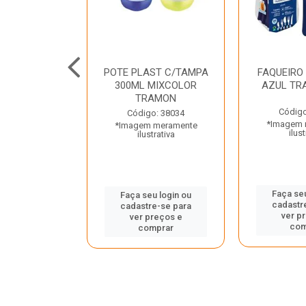
JUNTO
POTE PLAST C/TAMPA
FAQUEIRO
NTE INOX 2
300ML MIXCOLOR
AZUL TR
ENUS PRETO
TRAMON
ONTINA
Código
Código: 38034
*Imagem 
*Imagem meramente
o: 43214
ilust
ilustrativa
 meramente
trativa
Faça seu
Faça seu login ou
cadastr
cadastre-se para
u login ou
ver p
ver preços e
e-se para
com
comprar
reços e
mprar