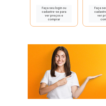
u login ou
Faça seu login ou
Faça seu
e-se para
cadastre-se para
cadastr
reços e
ver preços e
ver p
mprar
comprar
com