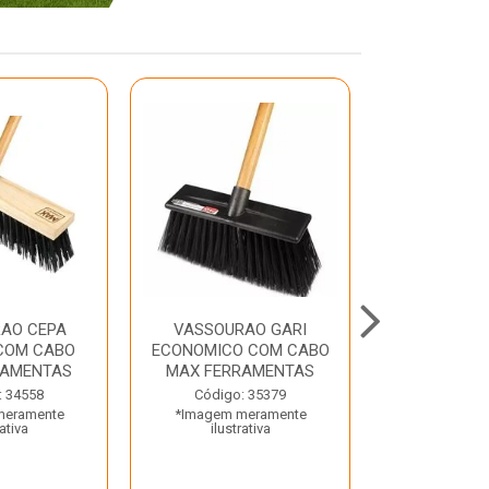
AO CEPA
VASSOURAO GARI
LAVATORIO
COM CABO
ECONOMICO COM CABO
BRANCO MA
RAMENTAS
MAX FERRAMENTAS
Código:
: 34558
Código: 35379
*Imagem m
meramente
*Imagem meramente
ilustr
rativa
ilustrativa