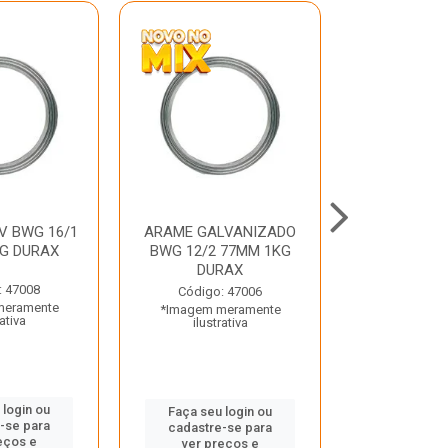
V BWG 16/1
ARAME GALVANIZADO
BARRA ROSC
G DURAX
BWG 12/2 77MM 1KG
UNC D
DURAX
: 47008
Código:
Código: 47006
meramente
*Imagem m
*Imagem meramente
rativa
ilustr
ilustrativa
 login ou
Faça seu 
Faça seu login ou
-se para
cadastre
cadastre-se para
eços e
ver pr
ver preços e