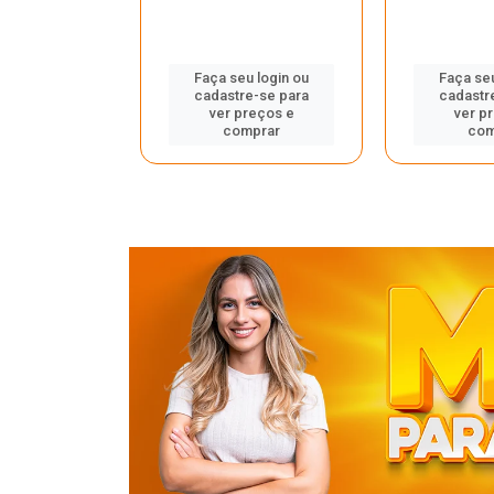
u login ou
Faça seu login ou
Faça seu
e-se para
cadastre-se para
cadastr
reços e
ver preços e
ver p
mprar
comprar
com