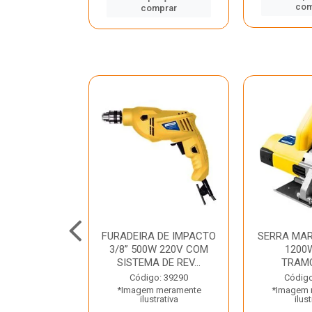
mprar
com
comprar
TELETE
FURADEIRA DE IMPACTO
SERRA MAR
OR/ROMPEDOR
3/8” 500W 220V COM
1200
 220V DEWALT
SISTEMA DE REV...
TRAM
o: 33734
Código: 39290
Código
 meramente
*Imagem meramente
*Imagem 
trativa
ilustrativa
ilust