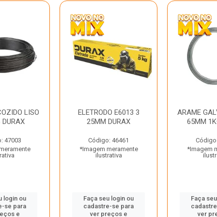
OZIDO LISO
ELETRODO E6013 3
ARAME GAL
G DURAX
25MM DURAX
65MM 1K
: 47003
Código: 46461
Código
meramente
*Imagem meramente
*Imagem 
rativa
ilustrativa
ilust
 login ou
Faça seu login ou
Faça seu
e-se para
cadastre-se para
cadastre
reços e
ver preços e
ver pr