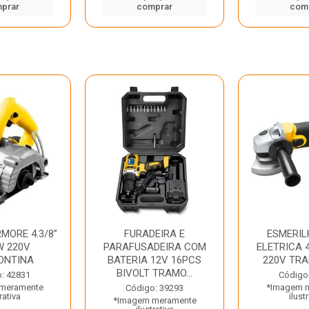
prar
comprar
com
MORE 4.3/8”
FURADEIRA E
ESMERIL
W 220V
PARAFUSADEIRA COM
ELETRICA 4
ONTINA
BATERIA 12V 16PCS
220V TR
BIVOLT TRAMO...
: 42831
Código
meramente
*Imagem 
Código: 39293
rativa
ilust
*Imagem meramente