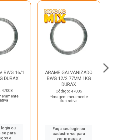
V BWG 16/1
ARAME GALVANIZADO
BARRA ROSC
G DURAX
BWG 12/2 77MM 1KG
UNC D
DURAX
: 47008
Código:
Código: 47006
meramente
*Imagem m
*Imagem meramente
rativa
ilustr
ilustrativa
 login ou
Faça seu 
Faça seu login ou
-se para
cadastre
cadastre-se para
eços e
ver pr
ver preços e