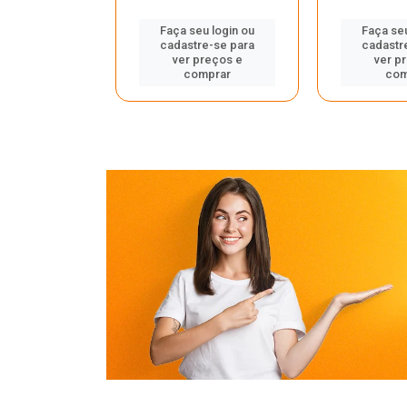
u login ou
Faça seu login ou
Faça seu
e-se para
cadastre-se para
cadastr
reços e
ver preços e
ver p
mprar
comprar
com