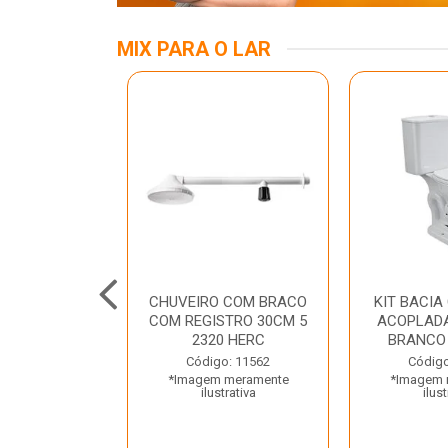
MIX PARA O LAR
A MESA LED
CHUVEIRO COM BRACO
KIT BACIA
 BIV BRANCA
COM REGISTRO 30CM 5
ACOPLADA
ROLUX
2320 HERC
BRANCO
o: 45969
Código: 11562
Código
 meramente
*Imagem meramente
*Imagem 
trativa
ilustrativa
ilust