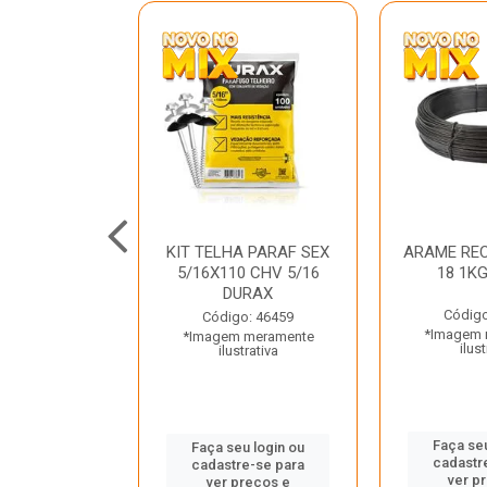
C GALV 3/16
KIT TELHA PARAF SEX
ARAME REC
 DURAX
5/16X110 CHV 5/16
18 1K
DURAX
o: 47012
Código
Código: 46459
 meramente
*Imagem 
*Imagem meramente
trativa
ilust
ilustrativa
u login ou
Faça seu
Faça seu login ou
e-se para
cadastr
cadastre-se para
reços e
ver p
ver preços e