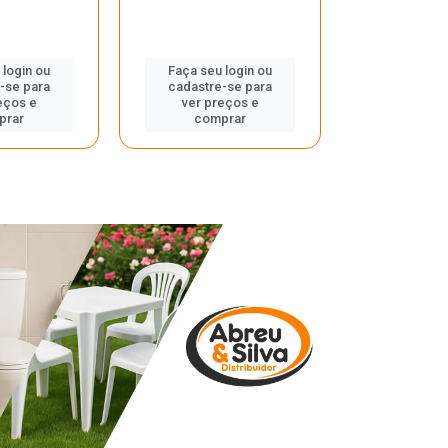
 login ou
Faça seu login ou
Faça seu 
-se para
cadastre-se para
cadastre
eços e
ver preços e
ver pr
prar
comprar
comp