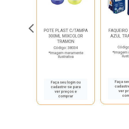
JUNTO
POTE PLAST C/TAMPA
FAQUEIRO
NTE INOX 2
300ML MIXCOLOR
AZUL TR
ENUS PRETO
TRAMON
ONTINA
Código
Código: 38034
*Imagem 
*Imagem meramente
o: 43214
ilust
ilustrativa
 meramente
trativa
Faça seu
Faça seu login ou
cadastr
cadastre-se para
u login ou
ver p
ver preços e
e-se para
com
comprar
reços e
mprar