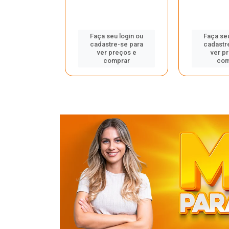
u login ou
Faça seu login ou
Faça seu
e-se para
cadastre-se para
cadastr
reços e
ver preços e
ver p
mprar
comprar
com