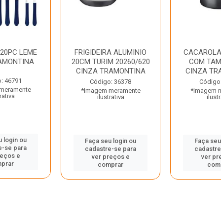
 20PC LEME
FRIGIDEIRA ALUMINIO
CACAROLA
AMONTINA
20CM TURIM 20260/620
COM TAM
CINZA TRAMONTINA
CINZA TR
: 46791
Código: 36378
Código
meramente
*Imagem meramente
*Imagem 
rativa
ilustrativa
ilust
 login ou
Faça seu login ou
Faça seu
e-se para
cadastre-se para
cadastre
reços e
ver preços e
ver pr
prar
comprar
com