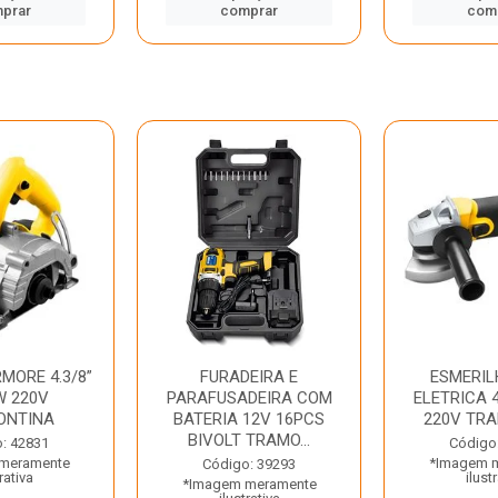
prar
comprar
com
MORE 4.3/8”
FURADEIRA E
ESMERIL
W 220V
PARAFUSADEIRA COM
ELETRICA 4
ONTINA
BATERIA 12V 16PCS
220V TR
BIVOLT TRAMO...
: 42831
Código
meramente
*Imagem 
Código: 39293
rativa
ilust
*Imagem meramente