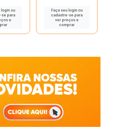
Faça seu 
 login ou
Faça seu login ou
cadastre
-se para
cadastre-se para
ver pr
eços e
ver preços e
comp
prar
comprar