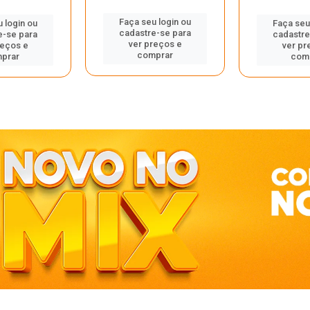
Faça seu login ou
 login ou
Faça seu
cadastre-se para
e-se para
cadastre
ver preços e
reços e
ver pr
comprar
prar
com