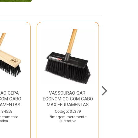
AO CEPA
VASSOURAO GARI
LAVATORIO
COM CABO
ECONOMICO COM CABO
BRANCO MA
RAMENTAS
MAX FERRAMENTAS
Código:
: 34558
Código: 35379
*Imagem m
meramente
*Imagem meramente
ilustr
rativa
ilustrativa