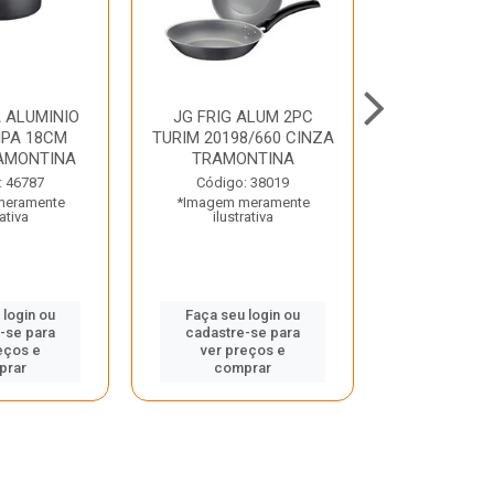
 ALUMINIO
JG FRIG ALUM 2PC
CONJ
PA 18CM
TURIM 20198/660 CINZA
TRINCHANT
AMONTINA
TRAMONTINA
PECAS PLE
TRAMO
: 46787
Código: 38019
meramente
*Imagem meramente
Código:
rativa
ilustrativa
*Imagem m
ilustr
 login ou
Faça seu login ou
-se para
cadastre-se para
Faça seu 
eços e
ver preços e
cadastre
prar
comprar
ver pr
comp