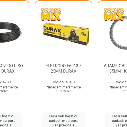
OZIDO LISO
ELETRODO E6013 3
ARAME GAL
G DURAX
25MM DURAX
65MM 1K
: 47003
Código: 46461
Código
meramente
*Imagem meramente
*Imagem 
rativa
ilustrativa
ilust
 login ou
Faça seu login ou
Faça seu
e-se para
cadastre-se para
cadastre
reços e
ver preços e
ver pr