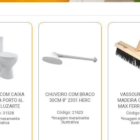
 COM CAIXA
CHUVEIRO COM BRACO
VASSOUR
 PORTO 6L
30CM 8” 2351 HERC
MADEIRA 
 LUZARTE
MAX FER
Código: 21623
: 31328
Código
*Imagem meramente
meramente
*Imagem 
ilustrativa
rativa
ilust