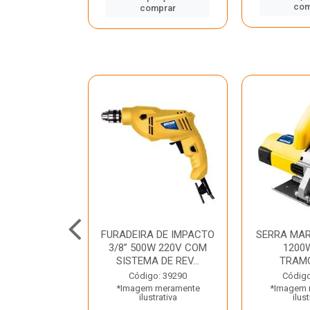
mprar
com
comprar
TELETE
FURADEIRA DE IMPACTO
SERRA MAR
OR/ROMPEDOR
3/8” 500W 220V COM
1200
 220V DEWALT
SISTEMA DE REV...
TRAM
o: 33734
Código: 39290
Código
 meramente
*Imagem meramente
*Imagem 
trativa
ilustrativa
ilust