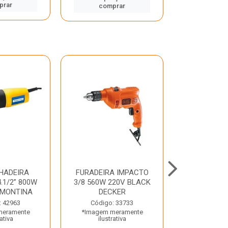
prar
comp
comprar
HADEIRA
FURADEIRA IMPACTO
MARTE
.1/2” 800W
3/8 560W 220V BLACK
PERFURADO
AMONTINA
DECKER
800W 2 6J 2
: 42963
Código: 33733
Código:
meramente
*Imagem meramente
*Imagem m
rativa
ilustrativa
ilustr